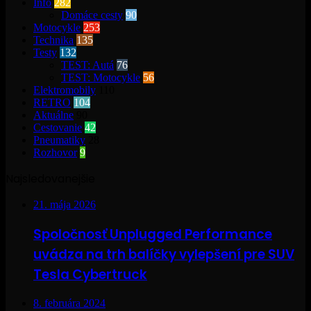
Info
282
Domáce cesty
90
Motocykle
253
Technika
135
Testy
132
TEST: Autá
76
TEST: Motocykle
56
Elektromobily
110
RETRO
104
Aktuálne
90
Cestovanie
42
Pneumatiky
28
Rozhovor
9
Najsledovanejšie
21. mája 2026
Spoločnosť Unplugged Performance
uvádza na trh balíčky vylepšení pre SUV
Tesla Cybertruck
8. februára 2024