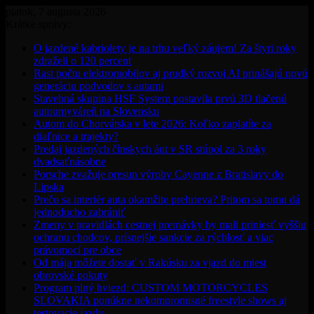
piatok, 7 augusta 2026
Krátke správy:
O jazdené kabriolety je na trhu veľký záujem! Za štyri roky
zdraželi o 120 percent
Rast počtu elektromobilov aj prudký rozvoj AI prinášajú novú
generáciu podvodov s autami
Stavebná skupina HSF System postavila prvú 3D tlačenú
autoumyváreň na Slovensku
Autom do Chorvátska v lete 2026: Koľko zaplatíte za
diaľnice a trajekty?
Predaj jazdených čínskych áut v SR stúpol za 3 roky
dvadsaťnásobne
Porsche zvažuje presun výroby Cayenne z Bratislavy do
Lipska
Prečo sa interiér auta okamžite prehrieva? Pritom sa tomu dá
jednoducho zabrániť
Zmeny v pravidlách cestnej premávky by mali priniesť vyššiu
ochranu chodcov, prísnejšie sankcie za rýchlosť a viac
právomocí pre obce
Od mája môžete dostať v Rakúsku za vjazd do miest
obrovské pokuty
Program plný hviezd: CUSTOM MOTORCYCLES
SLOVAKIA ponúkne nekompromisné freestyle shows aj
testovacie jazdy