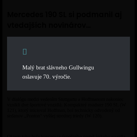
Mercedes 190 SL si podmanil aj
vtedajších novinárov…
Malý brat slávneho Gullwingu
oslavuje 70. výročie.
V dialógu medzi vedením Stuttgartu a Hoffmanom nakoniec
vznikli dve športové vozidlá. Kompaktný roadster 190 SL (W
121), ktorý inicioval Hoffman, bol technicky odvodený od
sedanov „Ponton“ vyššej strednej triedy (W 120).
Okrem toho bola koncepcia úspešného pretekárskeho vozidla