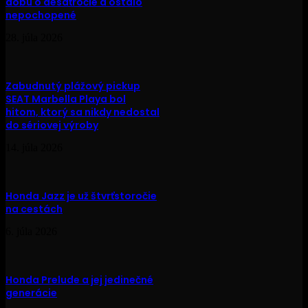
dobu o desaťročie a ostalo
nepochopené
28. júla 2026
Zabudnutý plážový pickup
SEAT Marbella Playa bol
hitom, ktorý sa nikdy nedostal
do sériovej výroby
14. júla 2026
Honda Jazz je už štvrťstoročie
na cestách
6. júla 2026
Honda Prelude a jej jedinečné
generácie