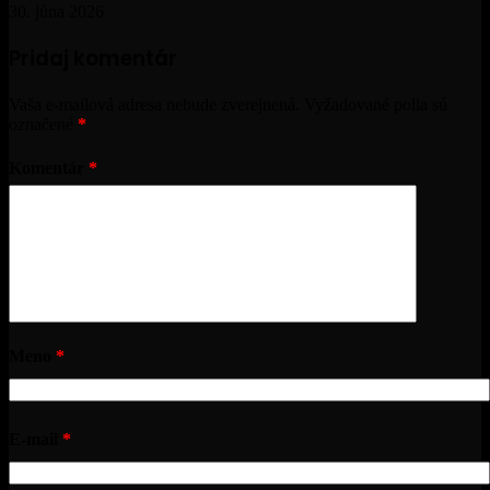
30. júna 2026
Pridaj komentár
Vaša e-mailová adresa nebude zverejnená.
Vyžadované polia sú
označené
*
Komentár
*
Meno
*
E-mail
*