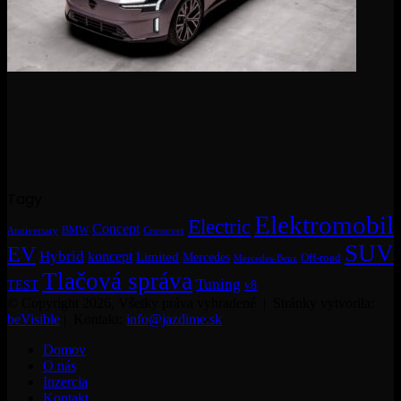
Tagy
Elektromobil
Electric
Concept
BMW
Crossover
Anniversary
SUV
EV
Hybrid
koncept
Limited
Mercedes
Off-road
Mercedes-Benz
Tlačová správa
Tuning
TEST
v8
© Copyright 2026, Všetky práva vyhradené | Stránky vytvorila:
beVisible
| Kontakt:
info@jazdime.sk
Domov
O nás
Inzercia
Kontakt