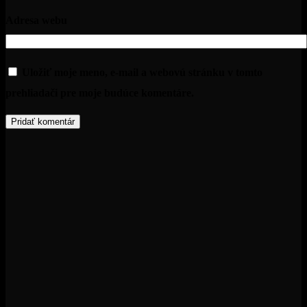
Adresa webu
Uložiť moje meno, e-mail a webovú stránku v tomto
prehliadači pre moje budúce komentáre.