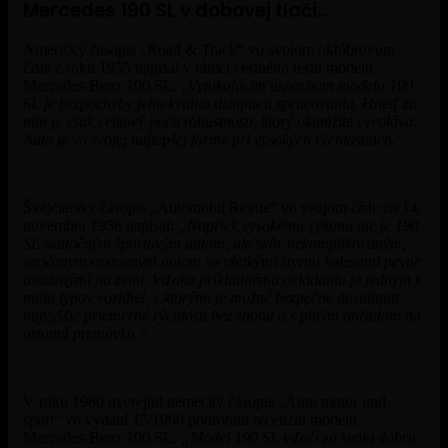
Mercedes 190 SL v dobovej tlači…
Americký časopis „Road & Track“ vo svojom októbrovom
čísle z roku 1955 napísal v rámci cestného testu modelu
Mercedes-Benz 190 SL: „
Vynikajúcim úspechom modelu 190
SL je bezpochyby jeho kvalita dizajnu a spracovania. Hneď za
ním je však celkový pocit robustnosti, ktorý okamžite vyvoláva.
Auto je vo svojej najlepšej forme pri vysokých rýchlostiach.“
Švajčiarsky časopis „Automobil Revue“ vo svojom čísle zo 14.
novembra 1956 napísal:
„Napriek vysokému výkonu nie je 190
SL skutočným športovým autom, ale skôr nekomplikovaným,
serióznym cestovným autom so všetkými štyrmi kolesami pevne
usadenými na zemi. Vďaka príkladnému ovládaniu je jedným z
mála typov vozidiel, s ktorými je možné bezpečne dosiahnuť
najvyššie priemerné rýchlosti bez zhonu a s plným ohľadom na
ostatnú premávku.“
V roku 1960 uverejnil nemecký časopis „Auto motor und
sport“ vo vydaní 15/1960 podrobnú recenziu modelu
Mercedes-Benz 190 SL:
„Model 190 SL vďačí za svoju dobrú