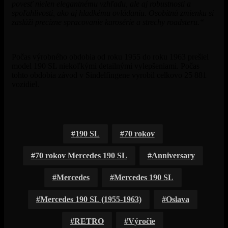
povesť nielen elegantnému vzhľadu, ale aj robustnosti a
spoľahlivosti, ako aj hladkému ovládaniu. Osobitnú zmienku si
zaslúži precízne spracovanie karosérie a strechy roadsteru.“
Počas výrobného obdobia od roku 1955 do roku 1963 prešiel
model 190 SL niekoľkými detailnými vylepšeniami. Počas
tohto obdobia závod v Sindelfingene vyrobil celkovo 25 881
vozidiel.
190 SL
70 rokov
70 rokov Mercedes 190 SL
Anniversary
Mercedes
Mercedes 190 SL
Mercedes 190 SL (1955-1963)
Oslava
RETRO
Výročie