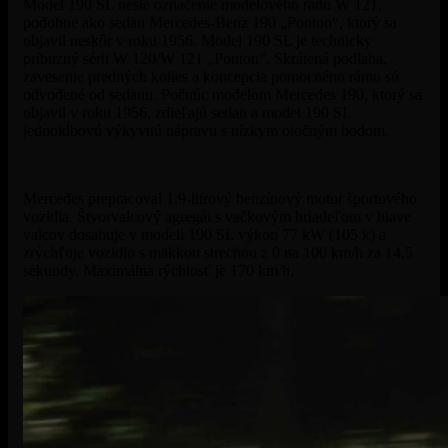
Model 190 SL nesie označenie modelového radu W 121,
podobne ako sedan Mercedes-Benz 190 „Ponton“, ktorý sa
objavil neskôr v roku 1956. Model 190 SL je technicky
príbuzný sérii W 120/W 121 „Ponton“. Skrátená podlaha,
zavesenie predných kolies a koncepcia pomocného rámu sú
odvodené od sedanu. Počnúc modelom Mercedes 190, ktorý sa
objavil v roku 1956, zdieľajú sedan a model 190 SL
jednokĺbovú výkyvnú nápravu s nízkym otočným bodom.
Mercedes prepracoval 1,9-litrový benzínový motor športového
vozidla. Štvorvalcový agregát s vačkovým hriadeľom v hlave
valcov dosahuje v modeli 190 SL výkon 77 kW (105 k) a
zrýchľuje vozidlo s mäkkou strechou z 0 na 100 km/h za 14,5
sekundy. Maximálna rýchlosť je 170 km/h.