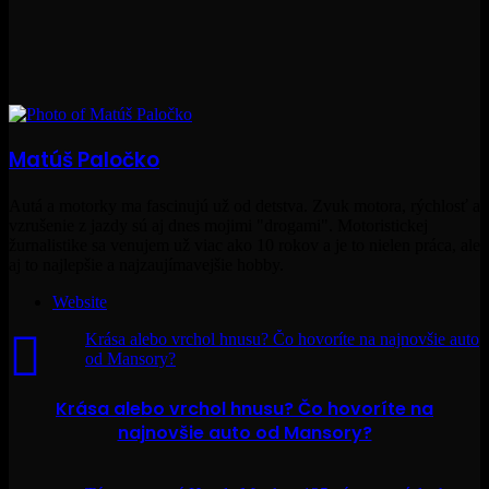
Matúš Paločko
Autá a motorky ma fascinujú už od detstva. Zvuk motora, rýchlosť a
vzrušenie z jazdy sú aj dnes mojimi "drogami". Motoristickej
žurnalistike sa venujem už viac ako 10 rokov a je to nielen práca, ale
aj to najlepšie a najzaujímavejšie hobby.
Website
Krása alebo vrchol hnusu? Čo hovoríte na najnovšie auto
od Mansory?
Krása alebo vrchol hnusu? Čo hovoríte na
najnovšie auto od Mansory?