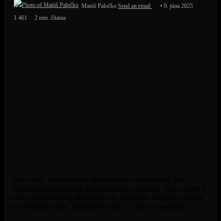
Matúš Paločko
Send an email
9. júna 2025
1 461
2 min. čítania
Jeden muž, jeden nápad: Mercedes by mal preniesť čaro
luxusnej športovosti do kompaktného roadsteru. Tento návrh v
roku 1953 predložil Maximilian E. Hoffman, importér značky
pre východnú časť Spojených štátov. A ako to dopadlo?