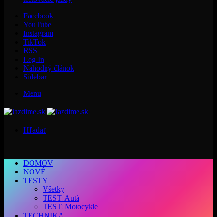
Facebook
YouTube
Instagram
TikTok
RSS
Log In
Náhodný článok
Sidebar
Menu
Hľadať
DOMOV
NOVÉ
TESTY
Všetky
TEST: Autá
TEST: Motocykle
TECHNIKA