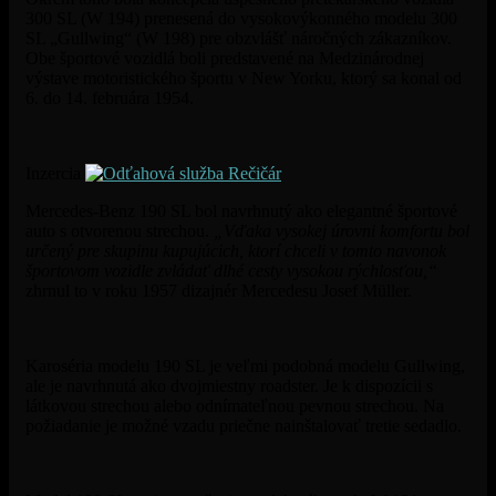
300 SL (W 194) prenesená do vysokovýkonného modelu 300
SL „Gullwing“ (W 198) pre obzvlášť náročných zákazníkov.
Obe športové vozidlá boli predstavené na Medzinárodnej
výstave motoristického športu v New Yorku, ktorý sa konal od
6. do 14. februára 1954.
Inzercia
Mercedes-Benz 190 SL bol navrhnutý ako elegantné športové
auto s otvorenou strechou.
„Vďaka vysokej úrovni komfortu bol
určený pre skupinu kupujúcich, ktorí chceli v tomto navonok
športovom vozidle zvládať dlhé cesty vysokou rýchlosťou,“
zhrnul to v roku 1957 dizajnér Mercedesu Josef Müller.
Karoséria modelu 190 SL je veľmi podobná modelu Gullwing,
ale je navrhnutá ako dvojmiestny roadster. Je k dispozícii s
látkovou strechou alebo odnímateľnou pevnou strechou. Na
požiadanie je možné vzadu priečne nainštalovať tretie sedadlo.