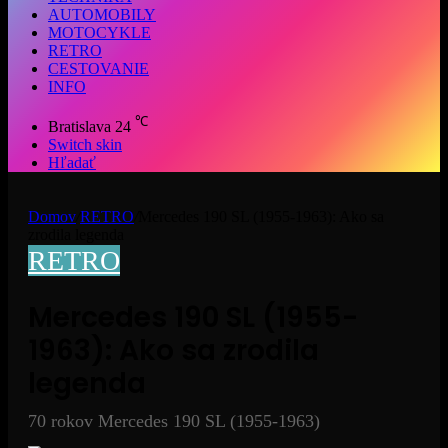
AUTOMOBILY
MOTOCYKLE
RETRO
CESTOVANIE
INFO
℃
Bratislava
24
Switch skin
Hľadať
Domov
/
RETRO
/
Mercedes 190 SL (1955-1963): Ako sa
zrodila legenda
RETRO
Mercedes 190 SL (1955-
1963): Ako sa zrodila
legenda
70 rokov Mercedes 190 SL (1955-1963)