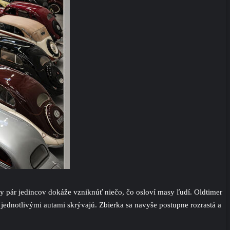
by pár jedincov dokáže vzniknúť niečo, čo osloví masy ľudí. Oldtimer
a jednotlivými autami skrývajú. Zbierka sa navyše postupne rozrastá a