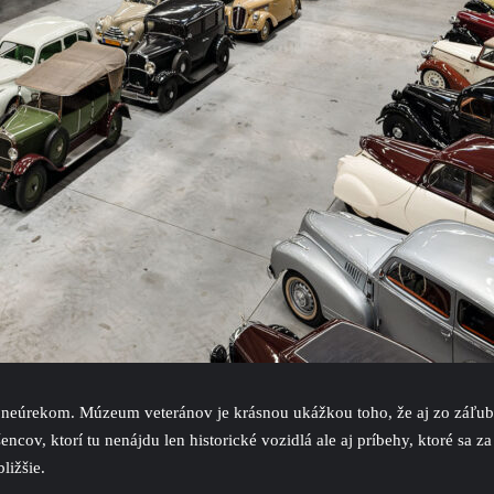
zaj neúrekom. Múzeum veteránov je krásnou ukážkou toho, že aj zo záľu
ncov, ktorí tu nenájdu len historické vozidlá ale aj príbehy, ktoré sa z
ližšie.