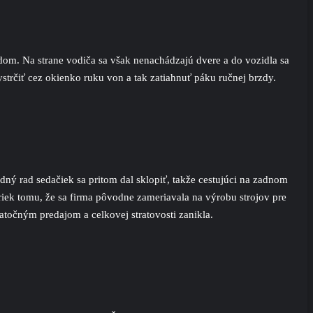
dom. Na strane vodiča sa však nenachádzajú dvere a do vozidla sa
strčiť cez okienko ruku von a tak zatiahnuť páku ručnej brzdy.
ný rad sedačiek sa pritom dal sklopiť, takže cestujúci na zadnom
riek tomu, že sa firma pôvodne zameriavala na výrobu strojov pre
očným predajom a celkovej stratovosti zanikla.