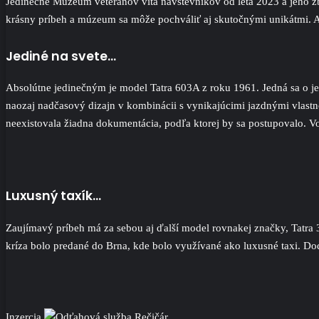
Jedinečné Múzeum veteránov víta návštevníkov od leta 2023 a jeho z
krásny príbeh a múzeum sa môže pochváliť aj skutočnými unikátmi. A 
Jediné na svete…
Absolútne jedinečným je model Tatra 603A z roku 1961. Jedná sa o jede
naozaj nadčasový dizajn v kombinácii s vynikajúcimi jazdnými vlastn
neexistovala žiadna dokumentácia, podľa ktorej by sa postupovalo. Vozi
Luxusný taxík…
Zaujímavý príbeh má za sebou aj ďalší model rovnakej značky, Tatra 3
kríza bolo predané do Brna, kde bolo využívané ako luxusné taxi. Dod
Inzercia