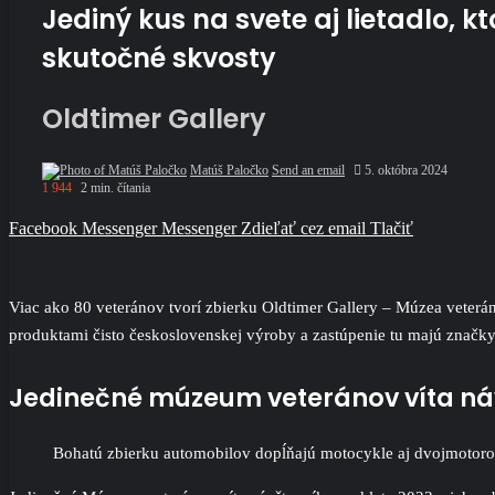
Jediný kus na svete aj lietadlo, 
skutočné skvosty
Oldtimer Gallery
Matúš Paločko
Send an email
5. októbra 2024
1 944
2 min. čítania
Facebook
Messenger
Messenger
Zdieľať cez email
Tlačiť
Viac ako 80 veteránov tvorí zbierku Oldtimer Gallery – Múzea veteráno
produktami čisto československej výroby a zastúpenie tu majú značky 
Jedinečné múzeum veteránov víta náv
Bohatú zbierku automobilov dopĺňajú motocykle aj dvojmotoro