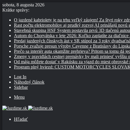
sobota, 8 augusta 2026
Krátke správy:
O jazdené kabriolety je na trhu veľký záujem! Za štyri roky zdr
Rast počtu elektromobilov aj prudký rozvoj AI prinášajú novú
Stavebná skupina HSF System postavila prvú 3D tlačenú auto
Autom do Chorvátska v lete 2026: Koľko zaplatíte za diaľnice a
Predaj jazdených čínskych áut v SR stúpol za 3 roky dvadsaťn
Porsche zvažuje presun výroby Cayenne z Bratislavy do Lipsk
Prečo sa interiér auta okamžite prehrieva? Pritom sa tomu dá j
Zmeny v pravidlách cestnej premávky by mali priniesť vyššiu o
Od mája môžete dostať v Rakúsku za vjazd do miest obrovské
Program plný hviezd: CUSTOM MOTORCYCLES SLOVAKIA pon
Log In
Náhodný článok
Sidebar
Menu
Hľadať