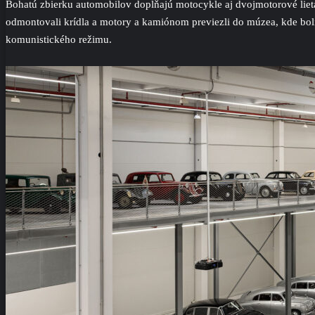
Bohatú zbierku automobilov dopĺňajú motocykle aj dvojmotorové lietad
odmontovali krídla a motory a kamiónom previezli do múzea, kde bo
komunistického režimu.