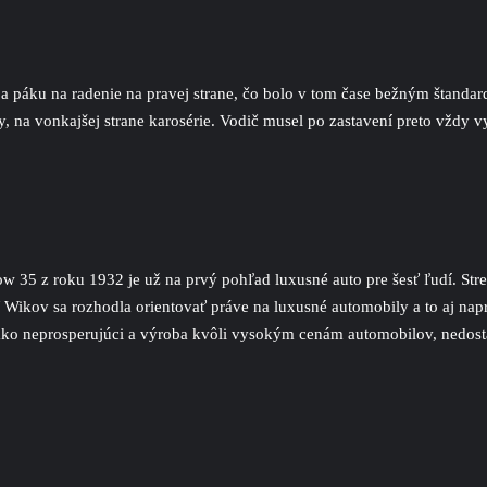
 a páku na radenie na pravej strane, čo bolo v tom čase bežným štandar
, na vonkajšej strane karosérie. Vodič musel po zastavení preto vždy vy
35 z roku 1932 je už na prvý pohľad luxusné auto pre šesť ľudí. Stred
ť Wikov sa rozhodla orientovať práve na luxusné automobily a to aj nap
o neprosperujúci a výroba kvôli vysokým cenám automobilov, nedostat