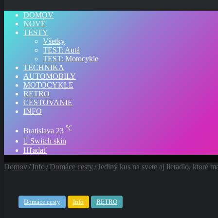
DOMOV
NOVÉ
TESTY
Všetky
TEST: Autá
TEST: Motocykle
TECHNIKA
AUTOMOBILY
MOTOCYKLE
RETRO
CESTOVANIE
INFO
℃
Bratislava
23
Switch skin
Hľadať
Domov
/
Info
/
Domáce cesty
/
Jediný kus na svete aj lietadlo, ktoré
Domáce cesty
Info
RETRO