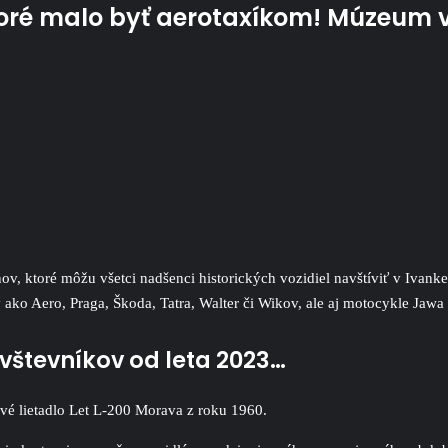
ktoré malo byť aerotaxíkom! Múzeum v
v, ktoré môžu všetci nadšenci historických vozidiel navštíviť v Ivanke
ako Aero, Praga, Škoda, Tatra, Walter či Wikov, ale aj motocykle Jawa
števníkov od leta 2023…
vé lietadlo Let L-200 Morava z roku 1960.