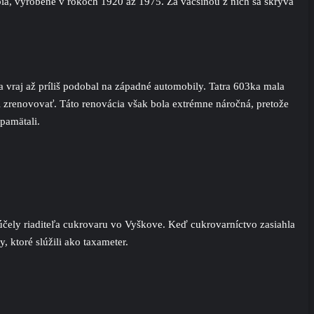
ia, vyrobené v rokoch 1920 až 1975. Za väčšinou z nich sa skrýva
a vraj až príliš podobal na západné automobily. Tatra 603ka mala
l zrenovovať. Táto renovácia však bola extrémne náročná, pretože
 pamätali.
 účely riaditeľa cukrovaru vo Vyškove. Keď cukrovarníctvo zasiahla
 ktoré slúžili ako taxameter.