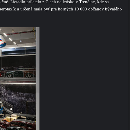
é. Lietadlo priletelo z Čiech na letisko v Trenčíne, kde sa
aerotaxík a určená mala byť pre horných 10 000 občanov bývalého