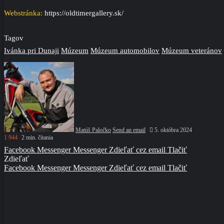
Webstránka:
https://oldtimergallery.sk/
Tagov
Ivánka pri Dunaji
Múzeum
Múzeum automobilov
Múzeum veteránov
Matúš Paločko
Send an email
5. októbra 2024
1 944
2 min. čítania
Facebook
Messenger
Messenger
Zdieľať cez email
Tlačiť
Zdieľať
Facebook
Messenger
Messenger
Zdieľať cez email
Tlačiť