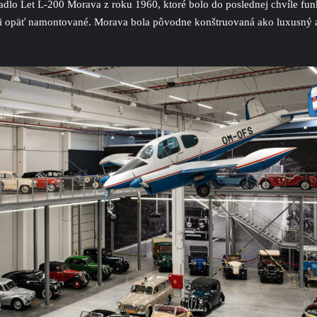
lo Let L-200 Morava z roku 1960, ktoré bolo do poslednej chvíle funkčn
li opäť namontované. Morava bola pôvodne konštruovaná ako luxusný 