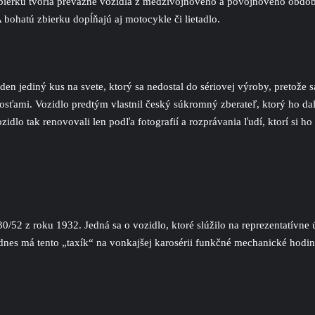
bierku tvoria prevažne vozidlá z medzivojnového a povojnového obdob
bohatú zbierku dopĺňajú aj motocykle či lietadlo.
n jediný kus na svete, ktorý sa nedostal do sériovej výroby, pretože s
osťami. Vozidlo predtým vlastnil český súkromný zberateľ, ktorý ho da
dlo tak renovovali len podľa fotografií a rozprávania ľudí, ktorí si ho
0/52 z roku 1932. Jedná sa o vozidlo, ktoré slúžilo na reprezentatívne
nes má tento „taxík“ na vonkajšej karosérii funkčné mechanické hodiny,