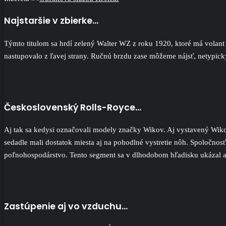
Najstaršie v zbierke…
Týmto titulom sa hrdí zelený Walter WZ z roku 1920, ktoré má volant
nastupovalo z ľavej strany. Ručnú brzdu zase môžeme nájsť, netypicky
Československý Rolls-Royce…
Aj tak sa kedysi označovali modely značky Wikov. Aj vystavený Wikow 
sedadle mali dostatok miesta aj na pohodlné vystretie nôh. Spoločnos
poľnohospodárstvo. Tento segment sa v dlhodobom hľadisku ukázal ak
Zastúpenie aj vo vzduchu…