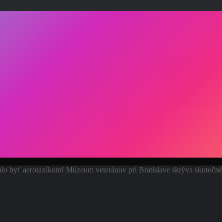
 malo byť aerotaxíkom! Múzeum veteránov pri Bratislave skrýva skutočn