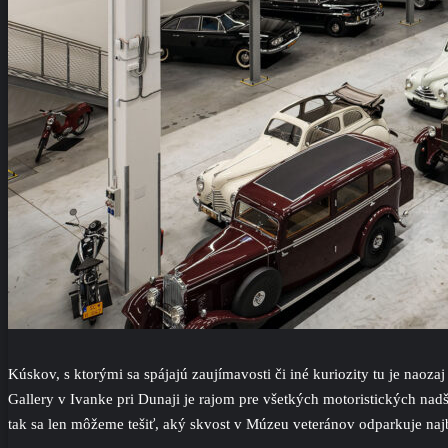
Kúskov, s ktorými sa spájajú zaujímavosti či iné kuriozity tu je nao
Gallery v Ivanke pri Dunaji je rajom pre všetkých motoristických nadše
tak sa len môžeme tešiť, aký skvost v Múzeu veteránov odparkuje najb