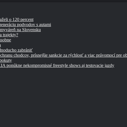
aželi o 120 percent
 generáciu podvodov s autami
umyváreň na Slovensku
 trajekty?
ásobne
a
ednoducho zabrániť
chranu chodcov, prísnejšie sankcie za rýchlosť a viac právomocí pre o
 pokuty
úkne nekompromisné freestyle shows aj testovacie jazdy