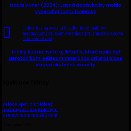
Dacia Vaner (2024): Lacná dodávka by mohla
vyzerať aj takto frajersky
Jediný kus na svete aj lietadlo, ktoré malo byť
aerotaxíkom! Múzeum veteránov pri Bratislave skrýva
skutočné skvosty
Jediný kus na svete aj lietadlo, ktoré malo byť
aerotaxíkom! Múzeum veteránov pri Bratislave
skrýva skutočné skvosty
Súvisiace články
Veloce Aperion: Šialený
motocykel s dvojtaktným
osemvalcom má 280 koní
9. augusta 2026