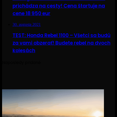
prichádza na cesty! Cena štartuje na
cene 18 950 eur
30. augusta 2021
TEST: Honda Rebel 1100 – Všetci sa budú
za vami obzerať! Budete rebel na dvoch
kolesách
Naposledy pridané