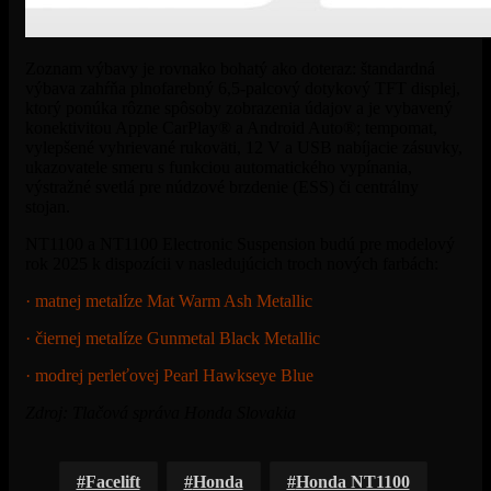
Zoznam výbavy je rovnako bohatý ako doteraz: štandardná
výbava zahŕňa plnofarebný 6,5-palcový dotykový TFT displej,
ktorý ponúka rôzne spôsoby zobrazenia údajov a je vybavený
konektivitou Apple CarPlay® a Android Auto®; tempomat,
vylepšené vyhrievané rukoväti, 12 V a USB nabíjacie zásuvky,
ukazovatele smeru s funkciou automatického vypínania,
výstražné svetlá pre núdzové brzdenie (ESS) či centrálny
stojan.
NT1100 a NT1100 Electronic Suspension budú pre modelový
rok 2025 k dispozícii v nasledujúcich troch nových farbách:
· matnej metalíze Mat Warm Ash Metallic
· čiernej metalíze Gunmetal Black Metallic
· modrej perleťovej Pearl Hawkseye Blue
Zdroj: Tlačová správa Honda Slovakia
Facelift
Honda
Honda NT1100