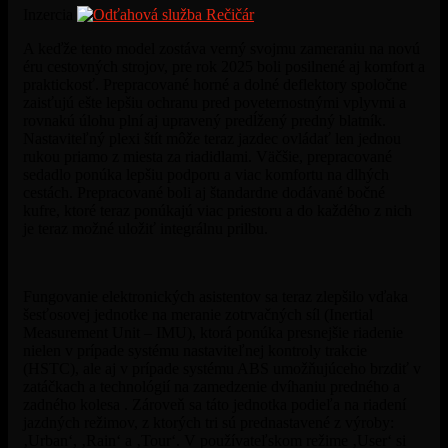
Inzercia
A keďže tento model zostáva verný svojmu zameraniu na novú
éru cestovných strojov, pre rok 2025 boli posilnené aj komfort a
praktickosť. Prepracované horné a dolné deflektory spoločne
zaisťujú ešte lepšiu ochranu pred poveternostnými vplyvmi a
rovnakú úlohu plní aj upravený predĺžený predný blatník.
Nastaviteľný plexi štít môže teraz jazdec ovládať len jednou
rukou priamo z miesta za riadidlami. Väčšie, prepracované
sedadlo ponúka lepšiu podporu a viac komfortu na dlhých
cestách. Prepracované boli aj štandardne dodávané bočné
kufre, ktoré teraz ponúkajú viac priestoru a do každého z nich
je teraz možné uložiť integrálnu prilbu.
Fungovanie elektronických asistentov sa teraz zlepšilo vďaka
šesťosovej jednotke na meranie zotrvačných síl (Inertial
Measurement Unit – IMU), ktorá ponúka presnejšie riadenie
nielen v prípade systému nastaviteľnej kontroly trakcie
(HSTC), ale aj v prípade systému ABS umožňujúceho brzdiť v
zatáčkach a technológií na zamedzenie dvíhaniu predného a
zadného kolesa . Zároveň sa táto jednotka podieľa na riadení
jazdných režimov, z ktorých tri sú prednastavené z výroby:
‚Urban‘, ‚Rain‘ a ‚Tour‘. V používateľskom režime ‚User‘ si