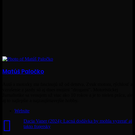
Matúš Paločko
Autá a motorky ma fascinujú už od detstva. Zvuk motora, rýchlosť a
vzrušenie z jazdy sú aj dnes mojimi "drogami". Motoristickej
žurnalistike sa venujem už viac ako 10 rokov a je to nielen práca, ale
aj to najlepšie a najzaujímavejšie hobby.
Website
Dacia Vaner (2024): Lacná dodávka by mohla vyzerať aj
takto frajersky