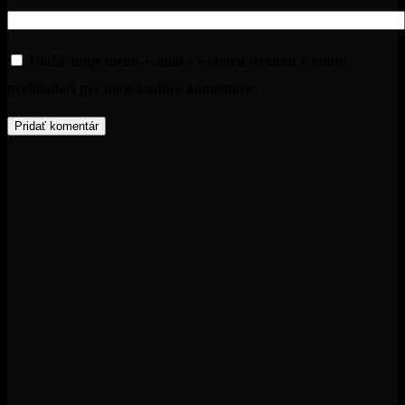
Uložiť moje meno, e-mail a webovú stránku v tomto
prehliadači pre moje budúce komentáre.