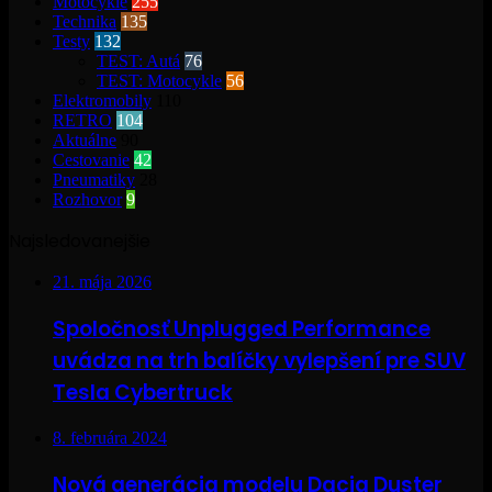
Motocykle
255
Technika
135
Testy
132
TEST: Autá
76
TEST: Motocykle
56
Elektromobily
110
RETRO
104
Aktuálne
90
Cestovanie
42
Pneumatiky
28
Rozhovor
9
Najsledovanejšie
21. mája 2026
Spoločnosť Unplugged Performance
uvádza na trh balíčky vylepšení pre SUV
Tesla Cybertruck
8. februára 2024
Nová generácia modelu Dacia Duster