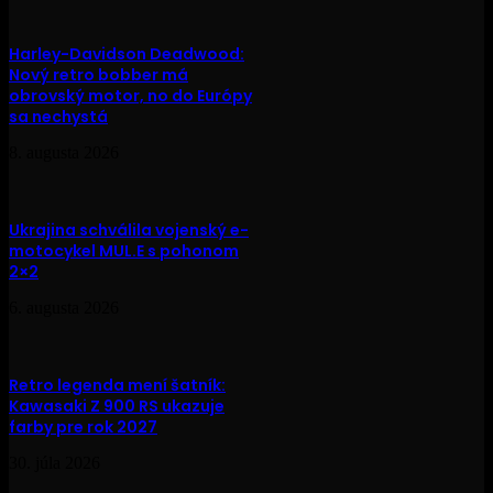
Harley-Davidson Deadwood:
Nový retro bobber má
obrovský motor, no do Európy
sa nechystá
8. augusta 2026
Ukrajina schválila vojenský e-
motocykel MUL.E s pohonom
2×2
6. augusta 2026
Retro legenda mení šatník:
Kawasaki Z 900 RS ukazuje
farby pre rok 2027
30. júla 2026