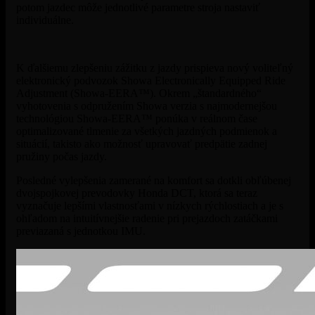
potom jazdec môže jednotlivé parametre stroja nastaviť
individuálne.
K ďalšiemu zlepšeniu zážitku z jazdy prispieva nový voliteľný
elektronický podvozok Showa Electronically Equipped Ride
Adjustment (Showa-EERA™). Okrem „štandardného“
vyhotovenia s odpružením Showa verzia s najmodernejšou
technológiou Showa-EERA™ ponúka v reálnom čase
optimalizované tlmenie za všetkých jazdných podmienok a
situácií, takisto ako možnosť upravovať predpätie zadnej
pružiny počas jazdy.
Posledné vylepšenia zamerané na komfort sa dotkli obľúbenej
dvojspojkovej prevodovky Honda DCT, ktorá sa teraz
vyznačuje lepšími vlastnosťami v nízkych rýchlostiach a je s
ohľadom na intuitívnejšie radenie pri prejazdoch zatáčkami
previazaná s jednotkou IMU.