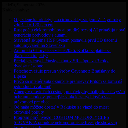
nedeľa, 9 augusta 2026
Krátke správy:
O jazdené kabriolety je na trhu veľký záujem! Za štyri roky
zdraželi o 120 percent
Rast počtu elektromobilov aj prudký rozvoj AI prinášajú novú
generáciu podvodov s autami
Stavebná skupina HSF System postavila prvú 3D tlačenú
autoumyváreň na Slovensku
Autom do Chorvátska v lete 2026: Koľko zaplatíte za
diaľnice a trajekty?
Predaj jazdených čínskych áut v SR stúpol za 3 roky
dvadsaťnásobne
Porsche zvažuje presun výroby Cayenne z Bratislavy do
Lipska
Prečo sa interiér auta okamžite prehrieva? Pritom sa tomu dá
jednoducho zabrániť
Zmeny v pravidlách cestnej premávky by mali priniesť vyššiu
ochranu chodcov, prísnejšie sankcie za rýchlosť a viac
právomocí pre obce
Od mája môžete dostať v Rakúsku za vjazd do miest
obrovské pokuty
Program plný hviezd: CUSTOM MOTORCYCLES
SLOVAKIA ponúkne nekompromisné freestyle shows aj
testovacie jazdy