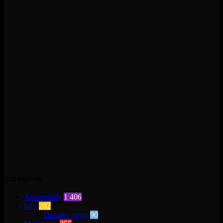
Kategórie
Automobily
1 406
Info
282
Domáce cesty
90