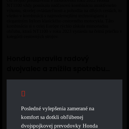
Od svojho predstavenia v modelovom roku 2022 Honda
NT1100 vždy ponúkala nadčasovú kombináciu atraktívneho
výkonu, skvelej ovládateľnosti a pohodlia na dlhých cestách, to
všetko v kombinácii s najmodernejšími technológiami a
elegantným štýlom klasického cestovného motocykla. Táto
kombinácia si v celej Európe rýchlo získala mimoriadnu
obľubu, ktorá NT1100 v roku 2023 vyniesla na čelnú priečku v
kategórii cestovných strojov.
Honda upravila radový
dvojvalec a znížila spotrebu…
Posledné vylepšenia zamerané na
komfort sa dotkli obľúbenej
dvojspojkovej prevodovky Honda