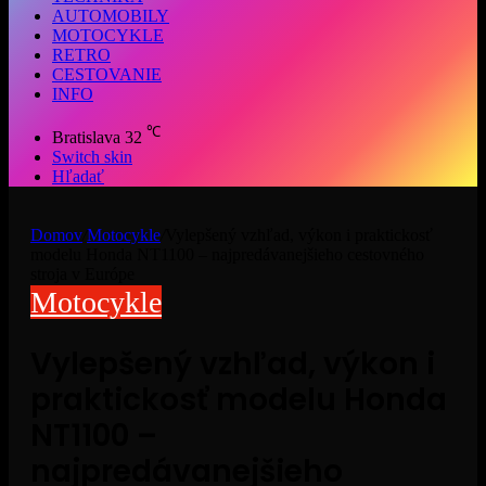
AUTOMOBILY
MOTOCYKLE
RETRO
CESTOVANIE
INFO
℃
Bratislava
32
Switch skin
Hľadať
Domov
/
Motocykle
/
Vylepšený vzhľad, výkon i praktickosť
modelu Honda NT1100 – najpredávanejšieho cestovného
stroja v Európe
Motocykle
Vylepšený vzhľad, výkon i
praktickosť modelu Honda
NT1100 –
najpredávanejšieho