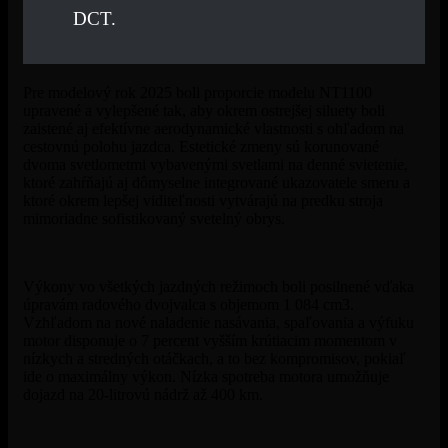
DCT.
Pre modelový rok 2025 boli proporcie modelu NT1100
upravené a vylepšené tak, aby okrem ostrejšej siluety boli
zaistené aj efektívne aerodynamické vlastnosti s ohľadom na
cestovnú polohu jazdca. Estetické zmeny sú korunované
dvoma svetlometmi vybavenými svetlami na denné svietenie,
ktoré zahŕňajú aj dômyselne integrované ukazovatele smeru a
ktoré okrem lepšej viditeľnosti vytvárajú na predku stroja
mimoriadne sofistikovaný svetelný obrys.
Výkony vo všetkých jazdných režimoch boli posilnené vďaka
úpravám radového dvojvalca s objemom 1 084 cm3.
Vzhľadom na nové naladenie nasávania, spaľovania a výfuku
motor disponuje o 7 percent vyšším krútiacim momentom v
nízkych a stredných otáčkach, a to bez kompromisov, pokiaľ
ide o maximálny výkon. Nízka spotreba motora umožňuje
dojazd na 20-litrovú nádrž až 400 km.