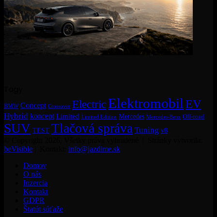
Tagy
Elektromobil
EV
Electric
Concept
BMW
Crossover
Hybrid
koncept
Limited
Mercedes
Off-road
Mercedes-Benz
Limited Edition
SUV
Tlačová správa
Tuning
TEST
v8
© Copyright 2026, Všetky práva vyhradené | Stránky vytvorila:
beVisible
| Kontakt:
info@jazdime.sk
Domov
O nás
Inzercia
Kontakt
GDPR
Štatút súťaže