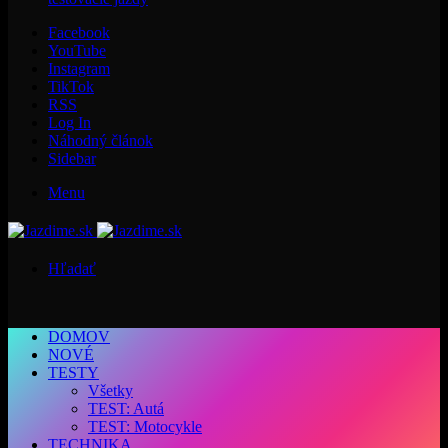
Facebook
YouTube
Instagram
TikTok
RSS
Log In
Náhodný článok
Sidebar
Menu
Hľadať
DOMOV
NOVÉ
TESTY
Všetky
TEST: Autá
TEST: Motocykle
TECHNIKA