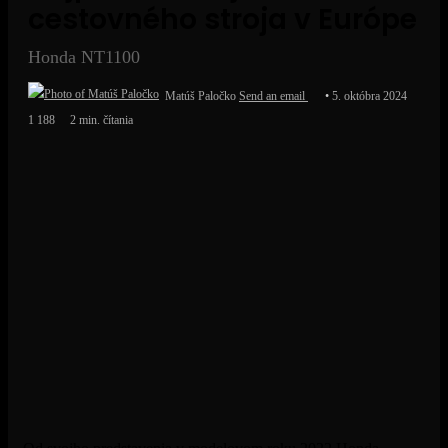
cestovného stroja v Európe
Honda NT1100
Matúš Paločko
Send an email
5. októbra 2024
1 188
2 min. čítania