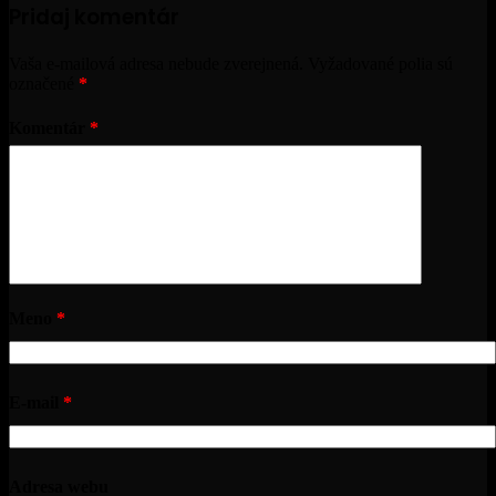
Pridaj komentár
Vaša e-mailová adresa nebude zverejnená.
Vyžadované polia sú
označené
*
Komentár
*
Meno
*
E-mail
*
Adresa webu