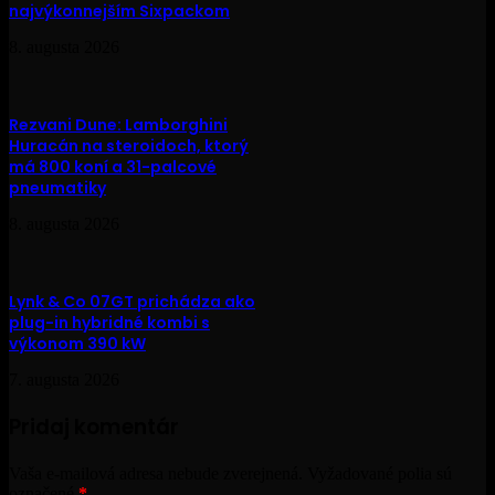
najvýkonnejším Sixpackom
8. augusta 2026
Rezvani Dune: Lamborghini
Huracán na steroidoch, ktorý
má 800 koní a 31-palcové
pneumatiky
8. augusta 2026
Lynk & Co 07GT prichádza ako
plug-in hybridné kombi s
výkonom 390 kW
7. augusta 2026
Pridaj komentár
Vaša e-mailová adresa nebude zverejnená.
Vyžadované polia sú
označené
*