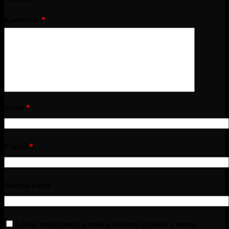
Komentár
*
Meno
*
E-mail
*
Adresa webu
Uložiť moje meno, e-mail a webovú stránku v tomto