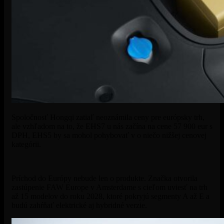
Spoločnosť Hongqi zatiaľ neoznámila ceny pre európsky trh,
ale vzhľadom na to, že EHS7 u nás začína na cene 57 900 eur s
DPH, EHS5 by sa mohol pohybovať v o niečo nižšej cenovej
kategórii.
Príchod do Európy nebude len o produkte. Značka otvorila
zastúpenie FAW Europe v Amsterdame s cieľom uviesť na trh
až 15 modelov do roku 2028, ktoré pokryjú segmenty A až E a
budú zahŕňať elektrické aj hybridné verzie.