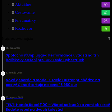
Aktuálne
90
Cestovanie
42
Pneumatiky
28
Rozhovor
9
Najsledovanejšie
21. mája 2026
Spoločnosť Unplugged Performance uvádza na trh
balíčky vylepšení pre SUV Tesla Cybertruck
8. februára 2024
Nová generácia modelu Dacia Duster prichádza na
cesty! Cena štartuje na cene 18 950 eur
30. augusta 2021
TEST: Honda Rebel 1100 – Všetci sa budú za vami obzerať!
Budete rebel na dvoch kolesách