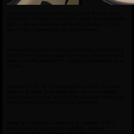
A nakoniec, funkcie ako Vehicle-to-Load (V2L), One-Touch
Bed Mode a Pet Mode robia zážitok z jazdy ešte atraktívnejším,
spolu s celkovou kapacitou batožinového priestoru až 1 653
litrov (1 611 v zadnom kufri plus 42 v prednom).
Technické špecifikácie vozidla sú stále strohé, ale už vieme, že
EHS5 bude v Európe ponúkaný ako verzia s pohonom dvoch
kolies, s 85 kWh batériou LFP a údajným dojazdom WLTP až
550 km.
Nabíjanie pri 10 – 80 % jednosmerného prúdu by malo trvať
približne 20 minút, čo naznačuje 800-voltovú architektúru.
Batéria je navrhnutá tak, aby si udržiavala vysoký výkon aj pri
nízkych teplotách a časom znižovala degradáciu.
Pokiaľ ide o bezpečnosť, podvozok je vyrobený zo 78 %
ultrapevnej ocele s pevnosťou 2 000 MPa. Batéria s
certifikátom IPX8 je chránená pred vodou, ohňom a nárazom,