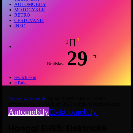
AUTOMOBILY
MOTOCYKLE
RETRO
CESTOVANIE
INFO
29
℃
Bratislava
Switch skin
Hľadať
Domov
/
Automobily
/
Hongqi EHS5: Elektrické SUV
debutovalo na IAA Mobility 2025 a príde na európske cesty
Automobily
Elektromobily
Hongqi EHS5: Elektrické