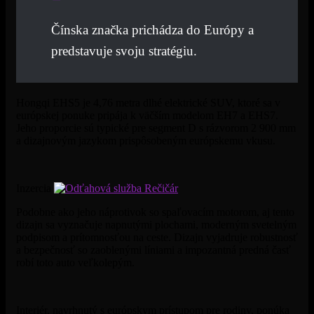
Čínska značka prichádza do Európy a
predstavuje svoju stratégiu.
Hongqi EHS5 je 4,76 metra dlhé elektrické SUV, ktoré sa v
európskej ponuke pripája k väčším modelom EH7 a EHS7.
Jeho proporcie sú typické pre segment D s rázvorom 2 900 mm
a dizajnovým jazykom prispôsobeným európskemu vkusu.
Inzercia
Podobne ako jeho náprotivok so spaľovacím motorom, aj tento
dizajn sa vyznačuje napnutými plochami, moderným svetelným
podpisom a prítomnosťou na ceste. Dizajn vyjadruje robustnosť
a bezpečnosť so zaoblenými líniami a impozantná predná časť
robí toto auto veľkolepým.
Interiér, navrhnutý s európskym prístupom pre rodiny, ponúka