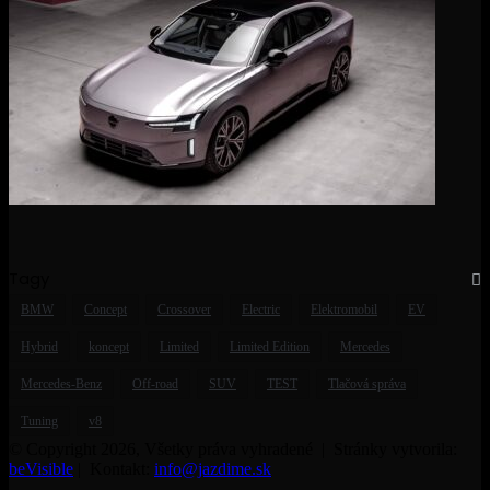
Tagy
BMW
Concept
Crossover
Electric
Elektromobil
EV
Hybrid
koncept
Limited
Limited Edition
Mercedes
Mercedes-Benz
Off-road
SUV
TEST
Tlačová správa
Tuning
v8
© Copyright 2026, Všetky práva vyhradené | Stránky vytvorila:
beVisible
| Kontakt:
info@jazdime.sk