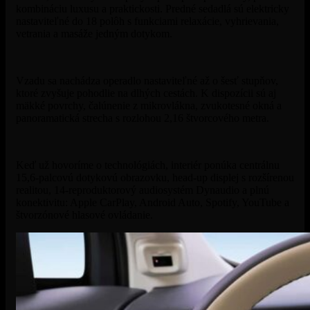
kombináciu luxusu a praktickosti. Predné sedadlá sú elektricky
nastaviteľné do 18 polôh s funkciami relaxácie, vyhrievania,
vetrania a masáže jedným dotykom.
Vzadu sa nachádza operadlo nastaviteľné až o šesť stupňov,
ktoré zvyšuje pohodlie na dlhých cestách. K dispozícii sú aj
mäkké povrchy, čalúnenie z mikrovlákna, zvukotesné okná a
panoramatická strecha s rozlohou 2,16 štvorcového metra.
Keď už hovoríme o technológiách, interiér ponúka centrálnu
15,6-palcovú dotykovú obrazovku, head-up displej s rozšírenou
realitou, 14-reproduktorový audiosystém Dynaudio a plnú
konektivitu: Apple CarPlay, Android Auto, Spotify, YouTube a
štvorzónové hlasové ovládanie.