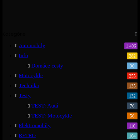
Kategórie
Automobily
1 406
Info
282
Domáce cesty
90
Motocykle
255
Technika
135
Testy
132
TEST: Autá
76
TEST: Motocykle
56
Elektromobily
110
RETRO
104