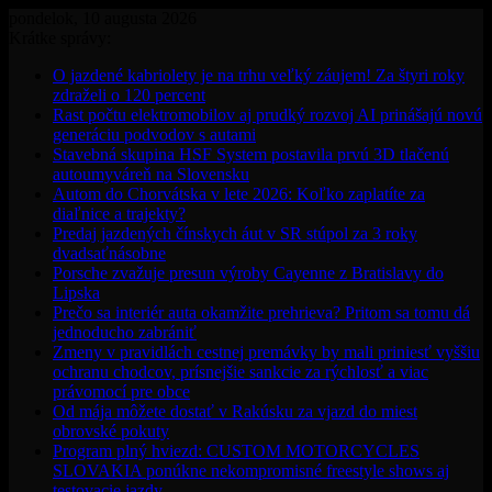
pondelok, 10 augusta 2026
Krátke správy:
O jazdené kabriolety je na trhu veľký záujem! Za štyri roky
zdraželi o 120 percent
Rast počtu elektromobilov aj prudký rozvoj AI prinášajú novú
generáciu podvodov s autami
Stavebná skupina HSF System postavila prvú 3D tlačenú
autoumyváreň na Slovensku
Autom do Chorvátska v lete 2026: Koľko zaplatíte za
diaľnice a trajekty?
Predaj jazdených čínskych áut v SR stúpol za 3 roky
dvadsaťnásobne
Porsche zvažuje presun výroby Cayenne z Bratislavy do
Lipska
Prečo sa interiér auta okamžite prehrieva? Pritom sa tomu dá
jednoducho zabrániť
Zmeny v pravidlách cestnej premávky by mali priniesť vyššiu
ochranu chodcov, prísnejšie sankcie za rýchlosť a viac
právomocí pre obce
Od mája môžete dostať v Rakúsku za vjazd do miest
obrovské pokuty
Program plný hviezd: CUSTOM MOTORCYCLES
SLOVAKIA ponúkne nekompromisné freestyle shows aj
testovacie jazdy