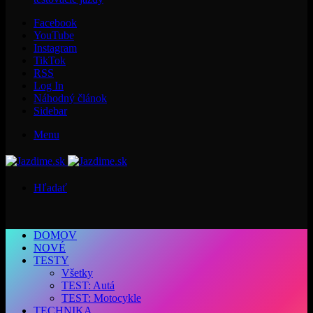
Facebook
YouTube
Instagram
TikTok
RSS
Log In
Náhodný článok
Sidebar
Menu
Hľadať
DOMOV
NOVÉ
TESTY
Všetky
TEST: Autá
TEST: Motocykle
TECHNIKA