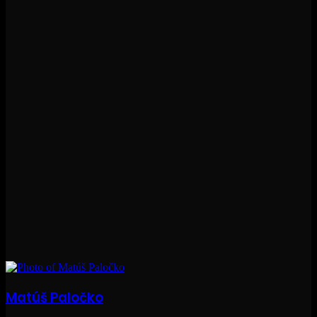
Matúš Paločko