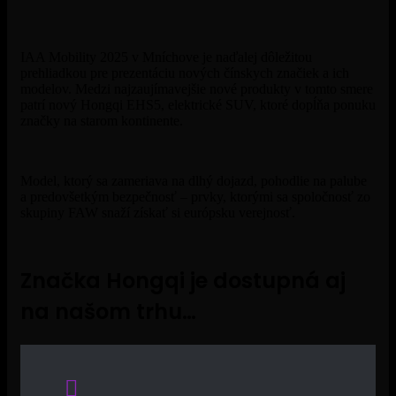
IAA Mobility 2025 v Mníchove je naďalej dôležitou
prehliadkou pre prezentáciu nových čínskych značiek a ich
modelov. Medzi najzaujímavejšie nové produkty v tomto smere
patrí nový Hongqi EHS5, elektrické SUV, ktoré dopĺňa ponuku
značky na starom kontinente.
Model, ktorý sa zameriava na dlhý dojazd, pohodlie na palube
a predovšetkým bezpečnosť – prvky, ktorými sa spoločnosť zo
skupiny FAW snaží získať si európsku verejnosť.
Značka Hongqi je dostupná aj
na našom trhu…