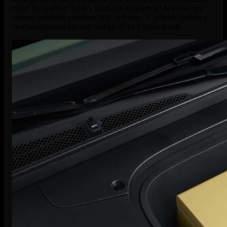
zatiaľ čo systémy ADAS zahŕňajú automatické brzdenie pre
viacero scenárov a aktívnu 360° ochranu. V prípade kolízie sa
vysokonapäťové obvody izolujú už za 3 milisekundy.