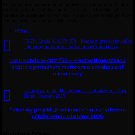
Autá a motorky ma fascinujú už od detstva. Zvuk motora, rýchlosť a
vzrušenie z jazdy sú aj dnes mojimi "drogami". Motoristickej
žurnalistike sa venujem už viac ako 10 rokov a je to nielen práca, ale
aj to najlepšie a najzaujímavejšie hobby.
Website
TEST: Honda X-ADV 750 – Prednosti mestského skútra
s poriadnym motorom a odvahou zísť mimo cesty
TEST: Honda X-ADV 750 – Prednosti mestského
skútra s poriadnym motorom a odvahou zísť
mimo cesty
Taliansky projekt „Hachimaan“ sa stal víťazom súťaže
Honda Customs 2025
Taliansky projekt „Hachimaan“ sa stal víťazom
súťaže Honda Customs 2025
Súvisiace články