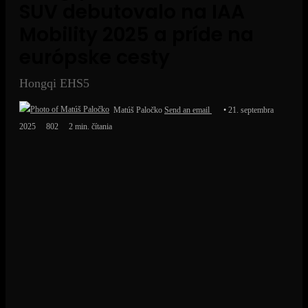
SUV debutovalo na IAA
Mobility 2025 a príde na
európske cesty
Hongqi EHS5
Matúš Paločko
Send an email
21. septembra
2025
802
2 min. čítania