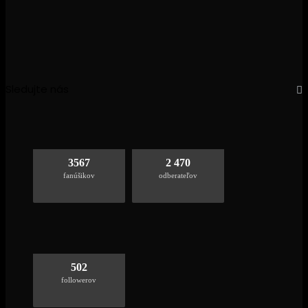
Sledujte nás
3567
2 470
fanúšikov
odberateľov
502
followerov