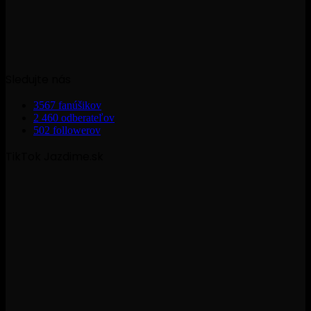
Sledujte nás
3567
fanúšikov
2 460
odberateľov
502
followerov
TikTok Jazdime.sk