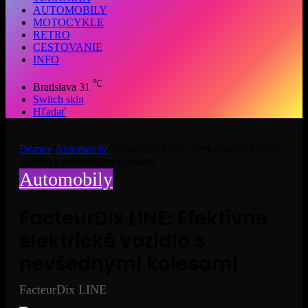
AUTOMOBILY
MOTOCYKLE
RETRO
CESTOVANIE
INFO
℃
Bratislava
31
Switch skin
Hľadať
Domov
/
Automobily
/
FacteurDix LINE: Efektívne elektrické
vozidlo s nevšednými kolesami
Automobily
FacteurDix LINE: Efektívne
elektrické vozidlo s
nevšednými kolesami
FacteurDix LINE