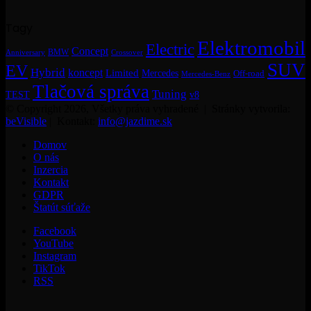
Tagy
Elektromobil
Electric
Concept
BMW
Crossover
Anniversary
SUV
EV
Hybrid
koncept
Limited
Mercedes
Off-road
Mercedes-Benz
Tlačová správa
Tuning
TEST
v8
© Copyright 2026, Všetky práva vyhradené | Stránky vytvorila:
beVisible
| Kontakt:
info@jazdime.sk
Domov
O nás
Inzercia
Kontakt
GDPR
Štatút súťaže
Facebook
YouTube
Instagram
TikTok
RSS