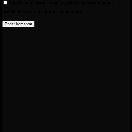
Uložiť moje meno, e-mail a webovú stránku v tomto
prehliadači pre moje budúce komentáre.