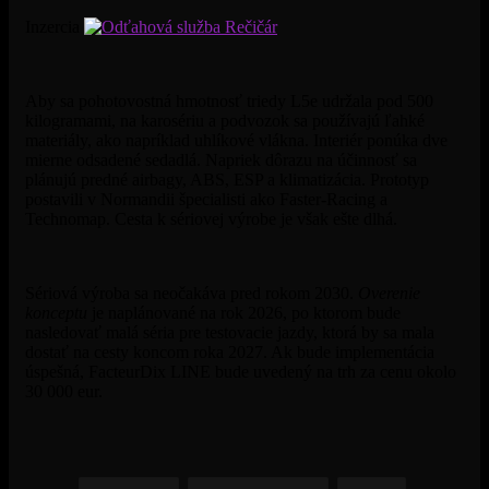
Inzercia
Aby sa pohotovostná hmotnosť triedy L5e udržala pod 500
kilogramami, na karosériu a podvozok sa používajú ľahké
materiály, ako napríklad uhlíkové vlákna. Interiér ponúka dve
mierne odsadené sedadlá. Napriek dôrazu na účinnosť sa
plánujú predné airbagy, ABS, ESP a klimatizácia. Prototyp
postavili v Normandii špecialisti ako Faster-Racing a
Technomap. Cesta k sériovej výrobe je však ešte dlhá.
Sériová výroba sa neočakáva pred rokom 2030.
Overenie
konceptu
je naplánované na rok 2026, po ktorom bude
nasledovať malá séria pre testovacie jazdy, ktorá by sa mala
dostať na cesty koncom roka 2027. Ak bude implementácia
úspešná, FacteurDix LINE bude uvedený na trh za cenu okolo
30 000 eur.