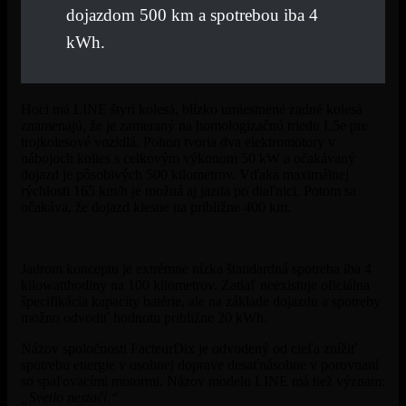
dojazdom 500 km a spotrebou iba 4
kWh.
Hoci má LINE štyri kolesá, blízko umiestnené zadné kolesá
znamenajú, že je zameraný na homologizačnú triedu L5e pre
trojkolesové vozidlá. Pohon tvoria dva elektromotory v
nábojoch kolies s celkovým výkonom 50 kW a očakávaný
dojazd je pôsobivých 500 kilometrov. Vďaka maximálnej
rýchlosti 165 km/h je možná aj jazda po diaľnici. Potom sa
očakáva, že dojazd klesne na približne 400 km.
Jadrom konceptu je extrémne nízka štandardná spotreba iba 4
kilowatthodiny na 100 kilometrov. Zatiaľ neexistuje oficiálna
špecifikácia kapacity batérie, ale na základe dojazdu a spotreby
možno odvodiť hodnotu približne 20 kWh.
Názov spoločnosti FacteurDix je odvodený od cieľa znížiť
spotrebu energie v osobnej doprave desaťnásobne v porovnaní
so spaľovacími motormi. Názov modelu LINE má tiež význam:
„Svetlo nestačí.“