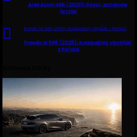
Ariel Atom 4RR (2025): Pozor, extrémne
hryzie!
Freedo M 599 (2025): Kompaktný obytňák z Poľska
Freedo M 599 (2025): Kompaktný obytňák
z Poľska
Súvisiace články