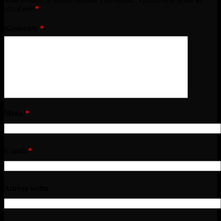
označené
*
Komentár
*
Meno
*
E-mail
*
Adresa webu