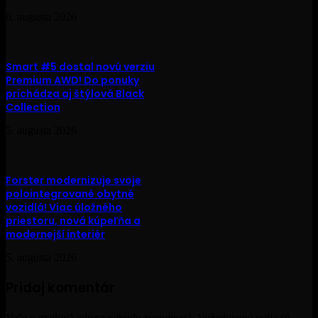
6. augusta 2026
Smart #5 dostal novú verziu
Premium AWD! Do ponuky
prichádza aj štýlová Black
Collection
5. augusta 2026
Forster modernizuje svoje
polointegrované obytné
vozidlá! Viac úložného
priestoru, nová kúpeľňa a
modernejší interiér
5. augusta 2026
Pridaj komentár
Vaša e-mailová adresa nebude zverejnená.
Vyžadované polia sú