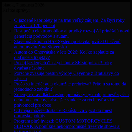
piatok, 7 augusta 2026
Krátke správy:
O jazdené kabriolety je na trhu veľký záujem! Za štyri roky
zdraželi o 120 percent
Rast počtu elektromobilov aj prudký rozvoj AI prinášajú novú
generáciu podvodov s autami
Stavebná skupina HSF System postavila prvú 3D tlačenú
autoumyváreň na Slovensku
Autom do Chorvátska v lete 2026: Koľko zaplatíte za
diaľnice a trajekty?
Predaj jazdených čínskych áut v SR stúpol za 3 roky
dvadsaťnásobne
Porsche zvažuje presun výroby Cayenne z Bratislavy do
Lipska
Prečo sa interiér auta okamžite prehrieva? Pritom sa tomu dá
jednoducho zabrániť
Zmeny v pravidlách cestnej premávky by mali priniesť vyššiu
ochranu chodcov, prísnejšie sankcie za rýchlosť a viac
právomocí pre obce
Od mája môžete dostať v Rakúsku za vjazd do miest
obrovské pokuty
Program plný hviezd: CUSTOM MOTORCYCLES
SLOVAKIA ponúkne nekompromisné freestyle shows aj
testovacie jazdy