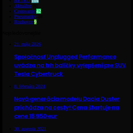
RETRO
104
Aktuálne
90
Cestovanie
42
Pneumatiky
28
Rozhovor
9
Najsledovanejšie
21. mája 2026
Spoločnosť Unplugged Performance
uvádza na trh balíčky vylepšení pre SUV
Tesla Cybertruck
8. februára 2024
Nová generácia modelu Dacia Duster
prichádza na cesty! Cena štartuje na
cene 18 950 eur
30. augusta 2021