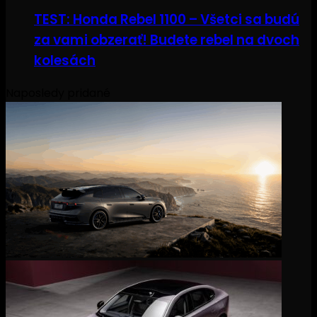
TEST: Honda Rebel 1100 – Všetci sa budú
za vami obzerať! Budete rebel na dvoch
kolesách
Naposledy pridané