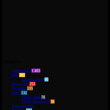
Kategórie
Automobily
1 403
Info
282
Domáce cesty
90
Motocykle
253
Technika
135
Testy
132
TEST: Autá
76
TEST: Motocykle
56
Elektromobily
110