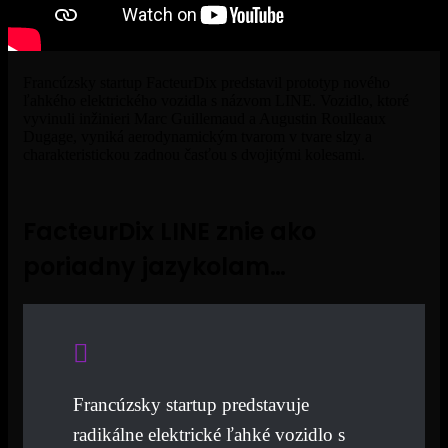
Francúzsky startup FacteurDix predstavil prototyp nového
ľahkého elektrického vozidla s názvom LINE. Vozidlo, ktoré
vyvinuli inžinieri Marc Guillemaud a Augustin Roulleaux
Dugage, vyniká aerodynamickým tvarom v tvare slzy a
charakteristickou zadnou časťou s dvojitými kolesami.
FacteurDix LINE znie ako
poriadny jazykolam…
Francúzsky startup predstavuje
radikálne elektrické ľahké vozidlo s