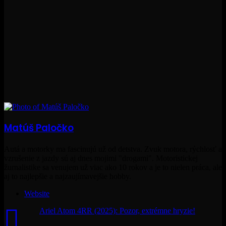
Matúš Paločko
Autá a motorky ma fascinujú už od detstva. Zvuk motora, rýchlosť a
vzrušenie z jazdy sú aj dnes mojimi "drogami". Motoristickej
žurnalistike sa venujem už viac ako 10 rokov a je to nielen práca, ale
aj to najlepšie a najzaujímavejšie hobby.
Website
Ariel Atom 4RR (2025): Pozor, extrémne hryzie!