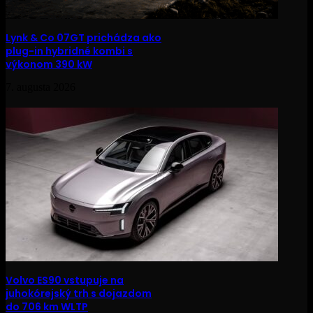
Lynk & Co 07GT prichádza ako
plug-in hybridné kombi s
výkonom 390 kW
7. augusta 2026
Volvo ES90 vstupuje na
juhokórejský trh s dojazdom
do 706 km WLTP