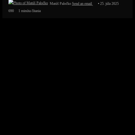
Matúš Paločko
Send an email
25. júla 2025
690
1 minúta čítania