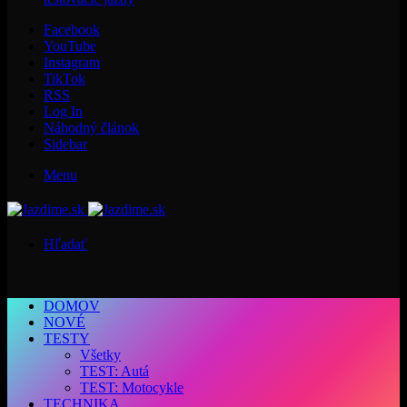
Facebook
YouTube
Instagram
TikTok
RSS
Log In
Náhodný článok
Sidebar
Menu
Hľadať
DOMOV
NOVÉ
TESTY
Všetky
TEST: Autá
TEST: Motocykle
TECHNIKA