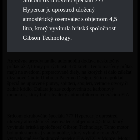
Srdcom okruhového špeciálu 777
Hypercar je uprostred uložený
atmosférický osemvalec s objemom 4,5
litra, ktorý vyvinula britská spoločnosť
Gibson Technology.
Agresívna aerodynamika automobilu dodáva neskutočný
prítlak až 2,1 tony pri rýchlosti 370 km/h. Tento masívny prítlak
majú na svedomí prepracované diely, na ktorých si dalo záležať
dizajnové štúdio Umbreto Palermo Design. Sú to napríklad
špeciálne upravené plutvy, splitteri, spojleri, vetracie otvory či
zadné krídlo. Dallara je zas zodpovedná za karbónový
monokok, ktorý bol schválený automobilovou federáciou FIA.
Srdcom okruhového špeciálu 777 Hypercar je uprostred
uložený atmosférický osemvalec s objemom 4,5 litra, ktorý
vyvinula britská spoločnosť Gibson Technology. Tento motor
bol umiestnený aj v automobile, ktorý vyhral v roku 2022
vytrvalostné šesťhodinové preteky FIA WEC v Monze. Motor