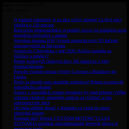
piatok, 7 augusta 2026
Krátke správy:
O jazdené kabriolety je na trhu veľký záujem! Za štyri roky
zdraželi o 120 percent
Rast počtu elektromobilov aj prudký rozvoj AI prinášajú novú
generáciu podvodov s autami
Stavebná skupina HSF System postavila prvú 3D tlačenú
autoumyváreň na Slovensku
Autom do Chorvátska v lete 2026: Koľko zaplatíte za
diaľnice a trajekty?
Predaj jazdených čínskych áut v SR stúpol za 3 roky
dvadsaťnásobne
Porsche zvažuje presun výroby Cayenne z Bratislavy do
Lipska
Prečo sa interiér auta okamžite prehrieva? Pritom sa tomu dá
jednoducho zabrániť
Zmeny v pravidlách cestnej premávky by mali priniesť vyššiu
ochranu chodcov, prísnejšie sankcie za rýchlosť a viac
právomocí pre obce
Od mája môžete dostať v Rakúsku za vjazd do miest
obrovské pokuty
Program plný hviezd: CUSTOM MOTORCYCLES
SLOVAKIA ponúkne nekompromisné freestyle shows aj
testovacie jazdy