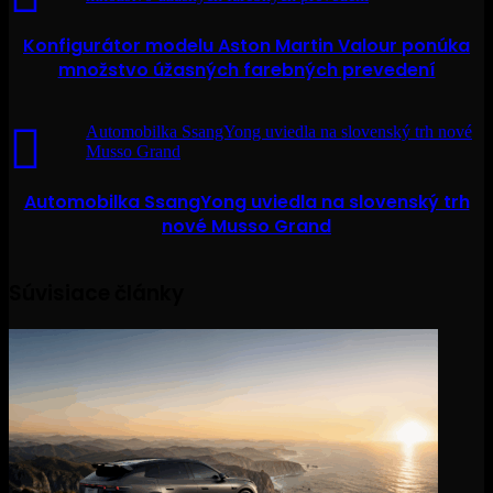
Konfigurátor modelu Aston Martin Valour ponúka
množstvo úžasných farebných prevedení
Automobilka SsangYong uviedla na slovenský trh nové
Musso Grand
Automobilka SsangYong uviedla na slovenský trh
nové Musso Grand
Súvisiace články