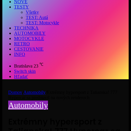
NOVÉ
TESTY
Všetky
TEST: Autá
TEST: Motocykle
TECHNIKA
AUTOMOBILY
MOTOCYKLE
RETRO
CESTOVANIE
INFO
℃
Bratislava
23
Switch skin
Hľadať
Domov
/
Automobily
/
Extrémny hypersport z Talianska! 777
Hypercar sa predstavil na nových renderoch
Automobily
Extrémny hypersport z