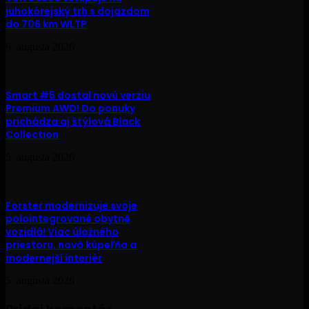
juhokórejský trh s dojazdom
do 706 km WLTP
6. augusta 2026
Smart #5 dostal novú verziu
Premium AWD! Do ponuky
prichádza aj štýlová Black
Collection
5. augusta 2026
Forster modernizuje svoje
polointegrované obytné
vozidlá! Viac úložného
priestoru, nová kúpeľňa a
modernejší interiér
5. augusta 2026