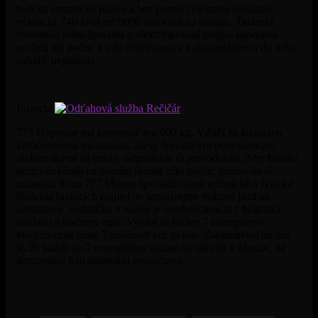
beží na syntetické palivo a bez pomoci elektriny dosahuje
výkon až 740 koní pri 9000 otáčkach za minútu. Taianski
stvoritelia tohto špeciálu o elektrifikovaní svojho superauta
nechcú ani počuť a teda elektromotor s akumulátorom do neho
nabaliť neplánujú.
Inzercia
777 Hypercar má hmotnosť len 900 kg. Vďačí za ňu nielen
karbónovému monokoku, ale aj špeciálnym pretekárskym
dielom akými sú brzdy, odpruženie či prevodovka. Aby budúci
jazdci dokázali na okruhu skrotiť túto beštiu, pripravila si
talianska firma 777 Motors špecializované technické a fyzické
školenia budúcich majiteľov samozrejme vrátane jázd na
simulátore. Sedmička v názve je symbolickou aj z hľadiska
nákladu a hodnoty auta. Vyrobí sa ho len 7 exemplárov,
ktorých cena bude 7 miliónov eur za kus. Zaujímavosťou tiež
je, že každý zo 7 exemplárov ostane na okruhu v Monze, na
domovskej trati talianskej spoločnosti.