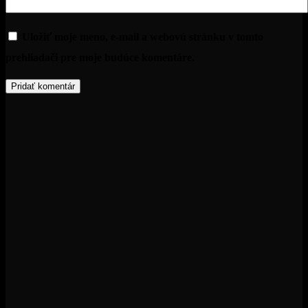
Uložiť moje meno, e-mail a webovú stránku v tomto
prehliadači pre moje budúce komentáre.