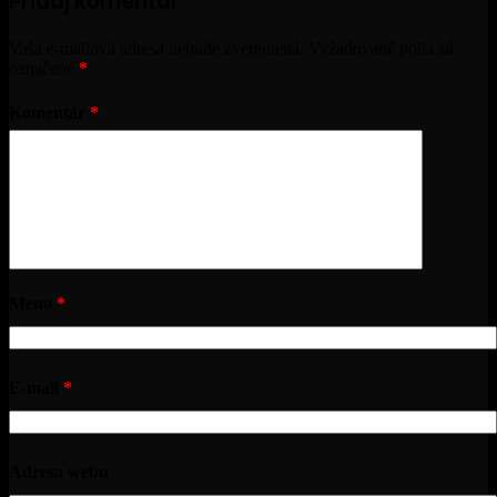
Pridaj komentár
Vaša e-mailová adresa nebude zverejnená.
Vyžadované polia sú
označené
*
Komentár
*
Meno
*
E-mail
*
Adresa webu