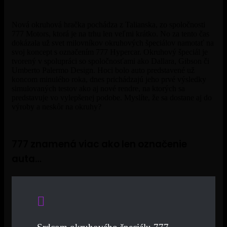
Nová okruhová hračka pochádza z Talianska, zo spoločnosti
777 Motors, ktorá je na trhu len veľmi krátko. No za tento čas
dokázala už svet milovníkov okruhových špeciálov namotať na
svoj koncept s označením 777 Hypercar. Okruhový špeciál je
tvorený v spolupráci so spoločnosťami ako Dallara, Gibson či
Umberto Palermo Design. Hoci bolo auto predstavené už
koncom minulého roka, dnes prichádzajú jeho prvé výsledky
simulovaných testov ako aj nové rendre, na ktorých sa
predstavuje vo vylepšenej podobe. Myslíte, že sa dostane aj do
výroby a neskôr na okruhy?
777 znamená viac ako len označenie
auta…