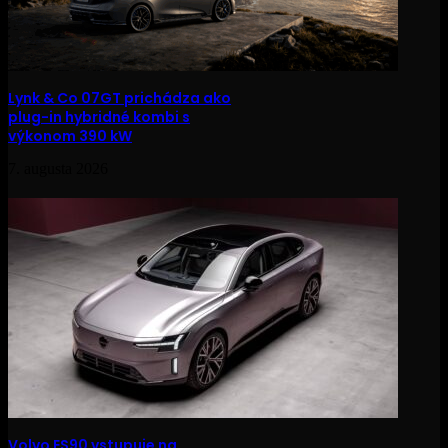
Lynk & Co 07GT prichádza ako
plug-in hybridné kombi s
výkonom 390 kW
7. augusta 2026
Volvo ES90 vstupuje na