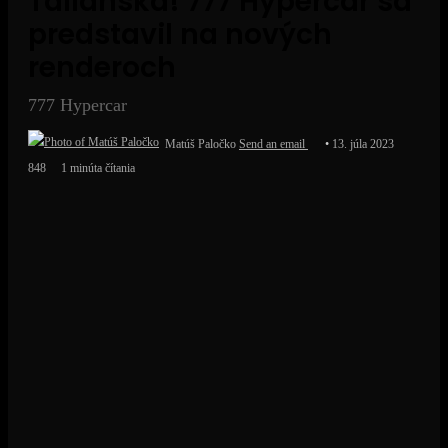
Talianska! 777 Hypercar sa
predstavil na nových
renderoch
777 Hypercar
Matúš Paločko
Send an email
13. júla 2023
848
1 minúta čítania