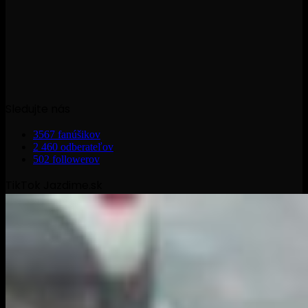
Sledujte nás
3567
fanúšikov
2 460
odberateľov
502
followerov
TikTok Jazdime.sk