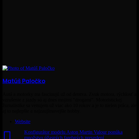
Matúš Paločko
Autá a motorky ma fascinujú už od detstva. Zvuk motora, rýchlosť a
vzrušenie z jazdy sú aj dnes mojimi "drogami". Motoristickej
žurnalistike sa venujem už viac ako 10 rokov a je to nielen práca, ale
aj to najlepšie a najzaujímavejšie hobby.
Website
Konfigurátor modelu Aston Martin Valour ponúka
množstvo úžasných farebných prevedení