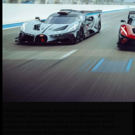
Odovzdanie v Molsheime sa oslavovalo interne a zároveň posilnilo
vzťah medzi zákazníkom a značkou. Finálny automobil tak
predstavuje dokončenie projektu a zároveň spojenie medzi
historickým dedičstvom pretekárskych automobilov Bugatti a
moderným vozidlom W16 pre použitie na trati.