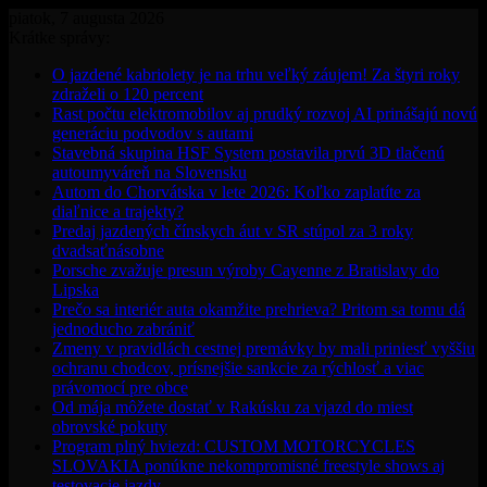
piatok, 7 augusta 2026
Krátke správy:
O jazdené kabriolety je na trhu veľký záujem! Za štyri roky
zdraželi o 120 percent
Rast počtu elektromobilov aj prudký rozvoj AI prinášajú novú
generáciu podvodov s autami
Stavebná skupina HSF System postavila prvú 3D tlačenú
autoumyváreň na Slovensku
Autom do Chorvátska v lete 2026: Koľko zaplatíte za
diaľnice a trajekty?
Predaj jazdených čínskych áut v SR stúpol za 3 roky
dvadsaťnásobne
Porsche zvažuje presun výroby Cayenne z Bratislavy do
Lipska
Prečo sa interiér auta okamžite prehrieva? Pritom sa tomu dá
jednoducho zabrániť
Zmeny v pravidlách cestnej premávky by mali priniesť vyššiu
ochranu chodcov, prísnejšie sankcie za rýchlosť a viac
právomocí pre obce
Od mája môžete dostať v Rakúsku za vjazd do miest
obrovské pokuty
Program plný hviezd: CUSTOM MOTORCYCLES
SLOVAKIA ponúkne nekompromisné freestyle shows aj
testovacie jazdy