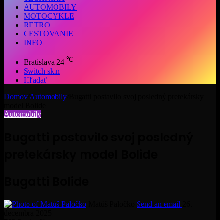
AUTOMOBILY
MOTOCYKLE
RETRO
CESTOVANIE
INFO
℃
Bratislava
24
Switch skin
Hľadať
Domov
/
Automobily
/
Bugatti postavilo svoj posledný pretekársky
model Bolide
Automobily
Bugatti postavilo svoj posledný
pretekársky model Bolide
Bugatti Bolide
Matúš Paločko
Send an email
26.
decembra 2025