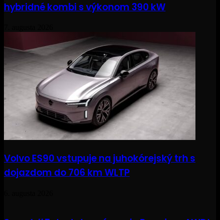
hybridné kombi s výkonom 390 kW
7. augusta 2026
Volvo ES90 vstupuje na juhokórejský trh s
dojazdom do 706 km WLTP
6. augusta 2026