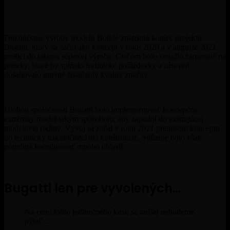
Dokončenie výroby modelu Bolide znamená koniec projektu
Bugatti, ktorý sa začal ako koncept v roku 2020 a v auguste 2021
prešiel do takmer sériovej výroby. Cieľom bolo vozidlo zamerané na
preteky, ktoré by spĺňalo technické požiadavky a zároveň
dosahovalo interné štandardy kvality značky.
Úlohou spoločnosti
Bugatti
bolo implementovať koncepčne
extrémny model takým spôsobom, aby zapadol do existujúcej
modelovej rodiny. Vývoj sa začal v roku 2021 prenosom konceptu
do technicky uskutočniteľnej konštrukcie. Súčasne bolo však
potrebné koordinovať mnoho oblastí.
Bugatti len pre vyvolených…
Na cenu tohto jedinečného kusu sa radšej nebudeme
pýtať…