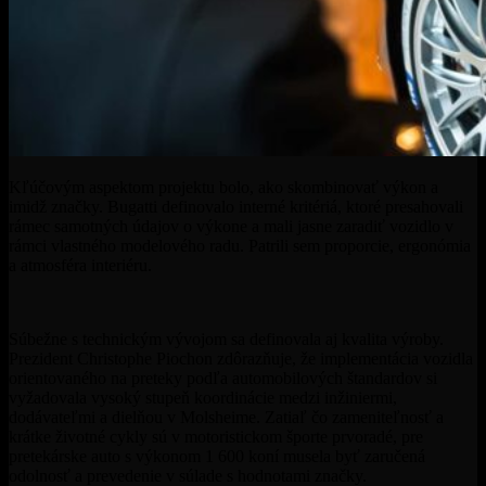
Kľúčovým aspektom projektu bolo, ako skombinovať výkon a
imidž značky. Bugatti definovalo interné kritériá, ktoré presahovali
rámec samotných údajov o výkone a mali jasne zaradiť vozidlo v
rámci vlastného modelového radu. Patrili sem proporcie, ergonómia
a atmosféra interiéru.
Súbežne s technickým vývojom sa definovala aj kvalita výroby.
Prezident Christophe Piochon zdôrazňuje, že implementácia vozidla
orientovaného na preteky podľa automobilových štandardov si
vyžadovala vysoký stupeň koordinácie medzi inžiniermi,
dodávateľmi a dielňou v Molsheime. Zatiaľ čo zameniteľnosť a
krátke životné cykly sú v motoristickom športe prvoradé, pre
pretekárske auto s výkonom 1 600 koní musela byť zaručená
odolnosť a prevedenie v súlade s hodnotami značky.