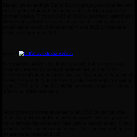
Riaditeľ pre technológie Emilio Scervo opisuje počiatočnú fázu ako
zložitú, pretože bolo potrebné integrovať technické, dizajnové a
výrobné aspekty. V rokoch 2021 až 2022 sa pozornosť sústredila na
definovanie všetkých kľúčových technických aspektov. Návrh
pretekárskeho vozidla bol dokončený v roku 2022 a výstavba sa
začala začiatkom roka 2023.
Inzercia
Po rozsiahlej analýze a detailných úpravách boli prvé prototypy
vyvinuté a testované v reálnych podmienkach od roku 2023.
Kľúčovým míľnikom bola prezentácia na 24-hodinových pretekoch
Le Mans v roku 2023, kde testovací jazdec Andy Wallace dosiahol
rýchlosť 350 km/h. Táto fáza slúžila na overenie údajov o výkone a
prípravu na ďalšie testovanie.
Nepretržité testy na trati prebiehali od leta 2023 do začiatku roka
2024. Tím pracoval podľa prísne stanovených časových postupov,
aby sa zabezpečila efektívnosť času jazdy a analýzy údajov. Denné
rozbory slúžili na analýzu a plánovanie. Počas noci sa robili úpravy
pre testovanie nasledujúci deň.