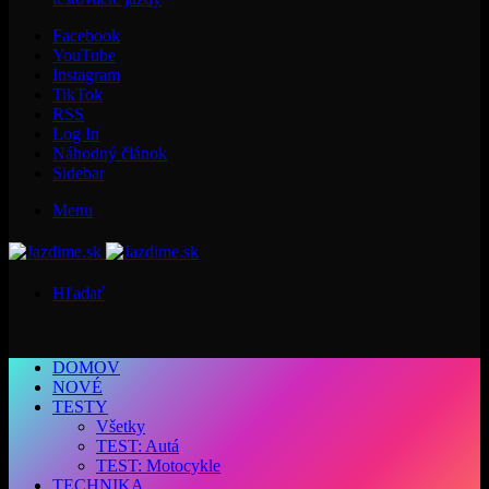
Facebook
YouTube
Instagram
TikTok
RSS
Log In
Náhodný článok
Sidebar
Menu
Hľadať
DOMOV
NOVÉ
TESTY
Všetky
TEST: Autá
TEST: Motocykle
TECHNIKA