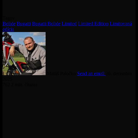
Tagov
Bolide
Bugatti
Bugatti Bolide
Limited
Limited Edition
Limitovaná
edícia
Matúš Paločko
Send an email
26. decembra
2025
762
2 min. čítania