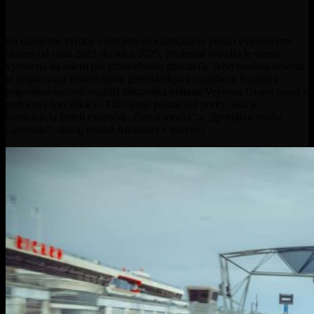
Po ukončení výroby všetkých 40 exemplárov prešlo vývojovými
fázami od roku 2021 do roku 2025. Posledné vozidlo je verzia
vyrobená na mieru pre dlhoročného zberateľa. Jeho farebná schéma
je inšpirovaná historickými pretekárskymi vozidlami Bugatti a
pripomína osobné vozidlá zákazníka vrátane Veyronu Grand Sport v
podobnej špecifikácii. Túto tému pokračujú prvky, ako je
kombinácia farieb exteriéru „čierna modrá“ a „špeciálna modrá
Lyonnais“, ako aj modrá Alcantara v interiéri.