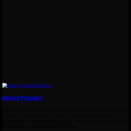
Matúš Paločko
Autá a motorky ma fascinujú už od detstva. Zvuk motora, rýchlosť a
vzrušenie z jazdy sú aj dnes mojimi "drogami". Motoristickej
žurnalistike sa venujem už viac ako 10 rokov a je to nielen práca, ale
aj to najlepšie a najzaujímavejšie hobby.