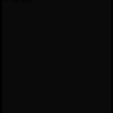
762
2 min. čítania