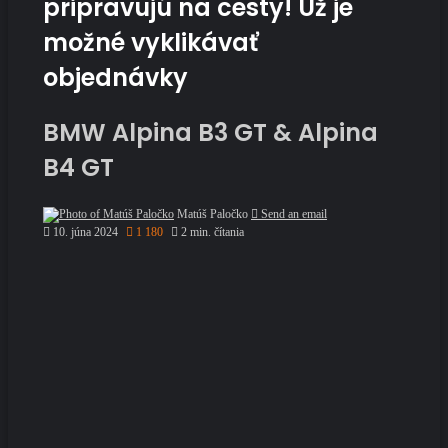
pripravujú na cesty! Už je
možné vyklikávať
objednávky
BMW Alpina B3 GT & Alpina
B4 GT
Matúš Paločko
Send an email
10. júna 2024
1 180
2 min. čítania