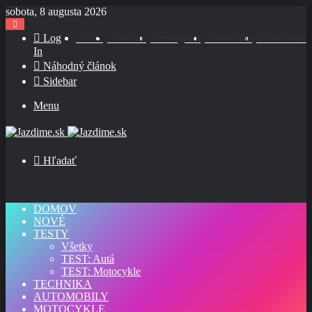
sobota, 8 augusta 2026
Log
RSS
TikTok
Instagram
YouTube
Facebook
In
Náhodný článok
Sidebar
Menu
Hľadať
DOMOV
NOVÉ
TESTY
Všetky
TEST: Autá
TEST: Motocykle
TECHNIKA
AUTOMOBILY
MOTOCYKLE