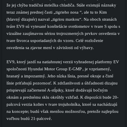
že jej chýba tradičná mriežka chladiča. Stále existujú náznaky
teraz známej prednej časti „tigrieho nosa “, ale tu to Kim
(hlavný dizajnér) nazval „tigriou maskou“. Na oboch stranách
tváre EV9 sú vytesané konštelácie svetlometov v tvare S spolu s
vizuálne zaujímavou sériou trojrozmerných prvkov osvetlenia v
tvare štvorca usporiadaných do vzoru. Celé rozloženie
osvetlenia sa zjavne mení v závislosti od výbavy.
EV9, ktorý jazdí na natiahnutej verzii vyhradenej platformy EV
spoločnosti Hyundai Motor Group E-GMP , je vzpriamený,
hranatý a impozantný. Jeho nízka línia, presné okraje a čisté
línie priťahujú pozornosť. K zdržanlivosti a úhľadnosti dizajnu
prispievajú začiernené A-stĺpiky, ktoré dodávajú bočným
oknám a prednému sklu okrúhly vzhľad. K dispozícii bude 20-
palcová verzia kolies v tvare trojuholníka, ktoré sa nachádzajú
na koncepte; budú však menšou možnosťou, pretože najlepšou
voľbou budú 21-palcové.