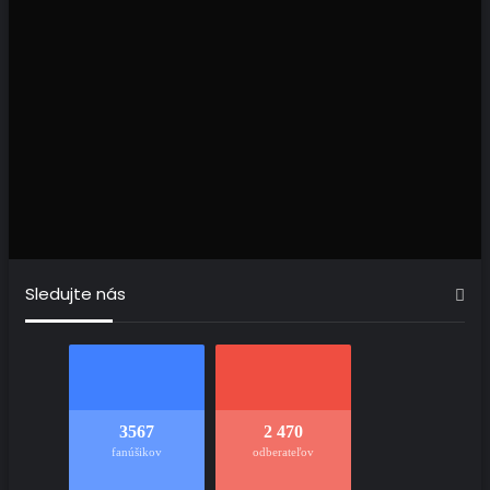
Sledujte nás
3567
2 470
fanúšikov
odberateľov