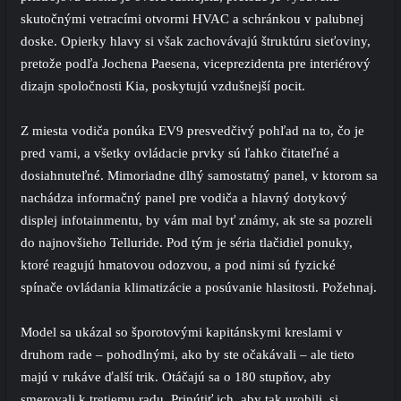
skutočnými vetracími otvormi HVAC a schránkou v palubnej
doske. Opierky hlavy si však zachovávajú štruktúru sieťoviny,
pretože podľa Jochena Paesena, viceprezidenta pre interiérový
dizajn spoločnosti Kia, poskytujú vzdušnejší pocit.
Z miesta vodiča ponúka EV9 presvedčivý pohľad na to, čo je
pred vami, a všetky ovládacie prvky sú ľahko čitateľné a
dosiahnuteľné. Mimoriadne dlhý samostatný panel, v ktorom sa
nachádza informačný panel pre vodiča a hlavný dotykový
displej infotainmentu, by vám mal byť známy, ak ste sa pozreli
do najnovšieho Telluride. Pod tým je séria tlačidiel ponuky,
ktoré reagujú hmatovou odozvou, a pod nimi sú fyzické
spínače ovládania klimatizácie a posúvanie hlasitosti. Požehnaj.
Model sa ukázal so šporotovými kapitánskymi kreslami v
druhom rade – pohodlnými, ako by ste očakávali – ale tieto
majú v rukáve ďalší trik. Otáčajú sa o 180 stupňov, aby
smerovali k tretiemu radu. Prinútiť ich, aby tak urobili, si