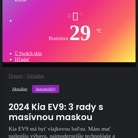
29
℃
Bratislava
Switch skin
Hľadať
Domov
/
Aktuálne
Aktuálne
Automobily
2024 Kia ​​EV9: 3 rady s
masívnou maskou
Kia EV9 má byť vlajkovou loďou. Mám mať
najlepšiu výbavu, najmodernejšie technológie a