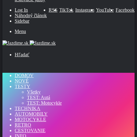
Log In
RSS
TikTok
Instagram
YouTube
Facebook
Náhodný článok
Sidebar
Menu
Hľadať
DOMOV
NOVÉ
TESTY
Všetky
TEST: Autá
TEST: Motocykle
TECHNIKA
AUTOMOBILY
MOTOCYKLE
RETRO
CESTOVANIE
INFO