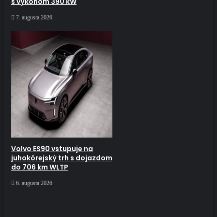
s výkonom 390 kW
7. augusta 2026
Volvo ES90 vstupuje na
juhokórejský trh s dojazdom
do 706 km WLTP
6. augusta 2026