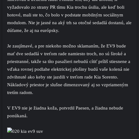
vyžadovalo zo strany PR tímu Kia trochu úsilia, ale keď boli
hotové, mali ste to, čo bolo v podstate mobilným sociálnym
modulom. Nie je jasné na aký trh sa otočné sedadlá dostanú, ale
dúfame, že aj na európsky.
Je zaujímavé, a pre niekoho možno sklamaním, že EV9 bude
mať dve sedadlá v treťom rade namiesto troch, no sú široké a
priestranné, takže sa títo pasažieri nebudú cítiť príliš stiesnene a
vďaka rovnej podlahe elektrickej plošiny budú vaše kolená nie
zdvihnuté ako keby ste jazdili v treťom rade Kia Sorento.
Nákladový priestor je slušne dimenzovaný aj so vzpriameným
tretím radom.
V EV9 nie je žiadna koža, potvrdil Paesen, a žiadna nebude
ponúkaná.