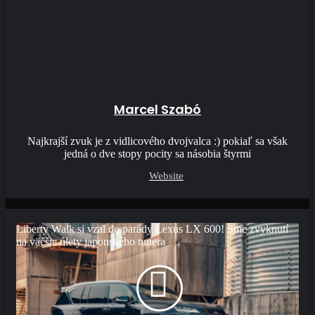
Marcel Szabó
Najkrajší zvuk je z vidlicového dvojvalca :) pokiaľ sa však
jedná o dve stopy pocity sa násobia štyrmi
Website
Liberty Walk si vzal do parády Lexus LX 600! Sme zvyknutí
na väčšie úlety japonského tunera