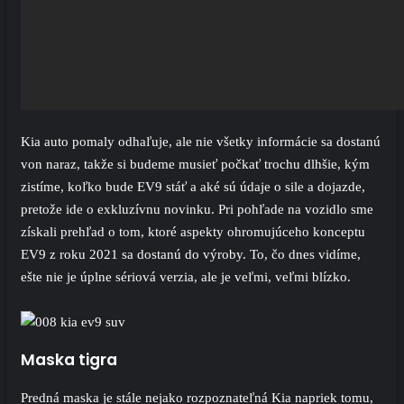
Kia auto pomaly odhaľuje, ale nie všetky informácie sa dostanú
von naraz, takže si budeme musieť počkať trochu dlhšie, kým
zistíme, koľko bude EV9 stáť a aké sú údaje o sile a dojazde,
pretože ide o exkluzívnu novinku. Pri pohľade na vozidlo sme
získali prehľad o tom, ktoré aspekty ohromujúceho konceptu
EV9 z roku 2021 sa dostanú do výroby. To, čo dnes vidíme,
ešte nie je úplne sériová verzia, ale je veľmi, veľmi blízko.
Maska tigra
Predná maska ​​je stále nejako rozpoznateľná Kia napriek tomu,