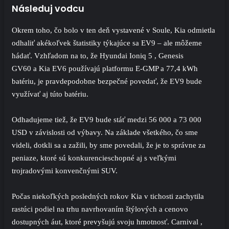
Následuj vodcu
Okrem toho, čo bolo v ten deň vystavené v Soule, Kia odmietla
odhaliť akékoľvek štatistiky týkajúce sa EV9 – ale môžeme
hádať. Vzhľadom na to, že Hyundai Ioniq 5 , Genesis
GV60 a Kia EV6 používajú platformu E-GMP a 77,4 kWh
batériu, je pravdepodobne bezpečné povedať, že EV9 bude
využívať aj túto batériu.
Odhadujeme tiež, že EV9 bude stáť medzi 56 000 a 73 000
USD v závislosti od výbavy. Na základe všetkého, čo sme
videli, dotkli sa a zažili, by sme povedali, že je to správne za
peniaze, ktoré sú konkurencieschopné aj s veľkými
trojradovými konvenčnými SUV.
Počas niekoľkých posledných rokov Kia v tichosti zachytila ​​
rastúci podiel na trhu navrhovaním štýlových a cenovo
dostupných áut, ktoré prevyšujú svoju hmotnosť. Carnival ,