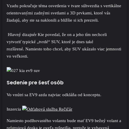
Vzadu pokračuje téma osvetlenia v tvare súhvezdia s vertikálne
orientovanými zadnými svetlami a 3D prvkami, ktoré vás
žiadajú, aby ste sa naklonili a bližšie si ich prezreli.
Hlavný dizajnér Kie povedal, že on a jeho tím nechceli
vytvoriť typické „tvrdé“ SUV, ktoré je dnes také
rozšírené. Namiesto toho chcel, aby SUV ukázalo viac jemnosti
vo veľkosti.
Sedenie pre šesť osôb
Vo vnútri sa EV9 azda najviac odkláňa od konceptu.
Inzercia
Namiesto podlhovastého volantu bude mať EV9 bežný volant a
prístrojová doska je oveľa rušnejšia, pretože je vybavená