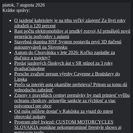
piatok, 7 augusta 2026
Krátke správy:
O jazdené kabriolety je na trhu veľký záujem! Za štyri roky
zdraželi o 120 percent
Rast počtu elektromobilov aj prudký rozvoj AI prinášajú novú
generáciu podvodov s autami
Stavebná skupina HSF System postavila prvú 3D tlačenú
autoumyváreň na Slovensku
Autom do Chorvátska v lete 2026: Koľko zaplatíte za
diaľnice a trajekty?
Predaj jazdených čínskych áut v SR stúpol za 3 roky
dvadsaťnásobne
Porsche zvažuje presun výroby Cayenne z Bratislavy do
Lipska
Prečo sa interiér auta okamžite prehrieva? Pritom sa tomu dá
jednoducho zabrániť
Zmeny v pravidlách cestnej premávky by mali priniesť vyššiu
ochranu chodcov, prísnejšie sankcie za rýchlosť a viac
právomocí pre obce
Od mája môžete dostať v Rakúsku za vjazd do miest
obrovské pokuty
Program plný hviezd: CUSTOM MOTORCYCLES
SLOVAKIA ponúkne nekompromisné freestyle shows aj
testovacie jazdy