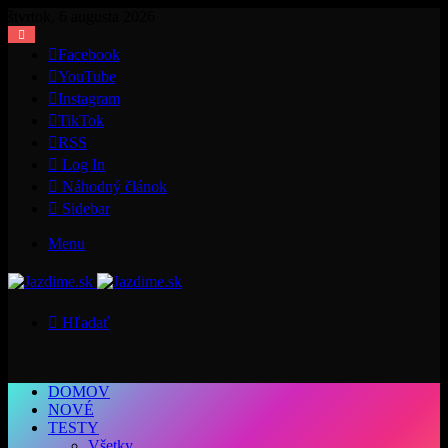
štvrtok, 6 augusta 2026
Facebook
YouTube
Instagram
TikTok
RSS
Log In
Náhodný článok
Sidebar
Menu
Hľadať
DOMOV
NOVÉ
TESTY
Všetky