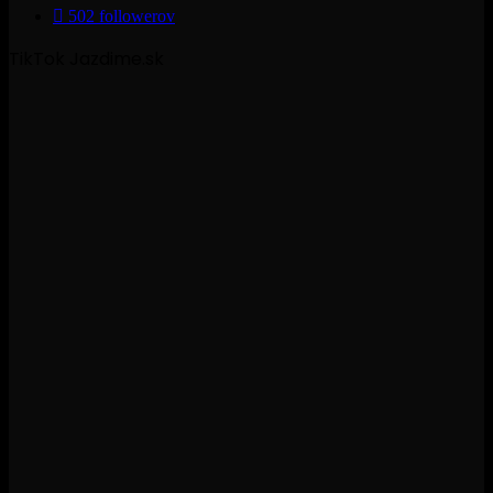
502
followerov
TikTok Jazdime.sk