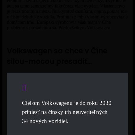
ekonomického úspechu takmer všetkých nemeckých výrobcov
áut, sa tento samozrejmý fakt čoraz viac vytráca. Vlastenectvo
je teraz tromfom medzi čínskymi zákazníkmi, najmä pokiaľ ide
o čisto elektrické vozidlá. Profitujú z toho vlastní výrobcovia na
domácom trhu. Európski výrobcovia však majú v Číne
problémy s presadením sa. Predovšetkým Volkswagen.
Volkswagen sa chce v Číne
silou-mocou presadiť…
Cieľom Volkswagenu je do roku 2030
priniesť na čínsky trh neuveriteľných
34 nových vozidiel.