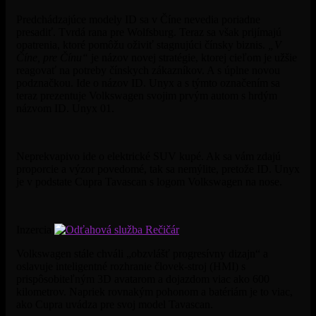
Predchádzajúce modely ID sa v Číne nevedia poriadne
presadiť. Tvrdá rana pre Wolfsburg. Teraz sa však prijímajú
opatrenia, ktoré pomôžu oživiť stagnujúci čínsky biznis.
„V
Číne, pre Čínu“
je názov novej stratégie, ktorej cieľom je užšie
reagovať na potreby čínskych zákazníkov. A s úplne novou
podznačkou. Ide o názov ID. Unyx a s týmto označením sa
teraz prezentuje Volkswagen svojim prvým autom s hrdým
názvom ID. Unyx 01.
Neprekvapivo ide o elektrické SUV kupé. Ak sa vám zdajú
proporcie a výzor povedomé, tak sa nemýlite, pretože ID. Unyx
je v podstate Cupra Tavascan s logom Volkswagen na nose.
Inzercia
Volkswagen stále chváli „obzvlášť progresívny dizajn“ a
oslavuje inteligentné rozhranie človek-stroj (HMI) s
prispôsobiteľným 3D avatarom a dojazdom viac ako 600
kilometrov. Napriek rovnakým pohonom a batériám je to viac,
ako Cupra uvádza pre svoj model Tavascan.