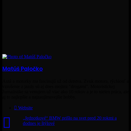
Matúš Paločko
Autá a motorky ma fascinujú už od detstva. Zvuk motora, rýchlosť a
vzrušenie z jazdy sú aj dnes mojimi "drogami". Motoristickej
žurnalistike sa venujem už viac ako 10 rokov a je to nielen práca, ale
aj to najlepšie a najzaujímavejšie hobby.
Website
„Jednotkové“ BMW prišlo na svet pred 20 rokmi a
dodnes je štýlové