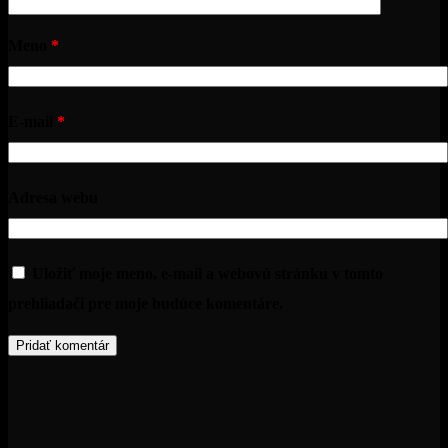
Meno
*
E-mail
*
Adresa webu
Uložiť moje meno, e-mail a webovú stránku v tomto
prehliadači pre moje budúce komentáre.