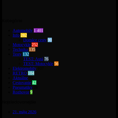
Kategórie
Automobily
1 401
Info
282
Domáce cesty
90
Motocykle
252
Technika
135
Testy
132
TEST: Autá
76
TEST: Motocykle
56
Elektromobily
107
RETRO
104
Aktuálne
90
Cestovanie
42
Pneumatiky
28
Rozhovor
9
Najsledovanejšie
21. mája 2026