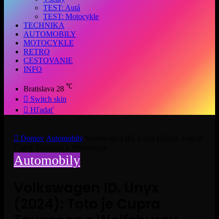
TEST: Autá
TEST: Motocykle
TECHNIKA
AUTOMOBILY
MOTOCYKLE
RETRO
CESTOVANIE
INFO
℃
Bratislava
28
Switch skin
Hľadať
Domov
/
Automobily
/
Volkswagen ID. Unyx (2024): Toto je
Cupra Tavascan z Wolfsburgu
Automobily
Volkswagen ID. Unyx
(2024): Toto je Cupra