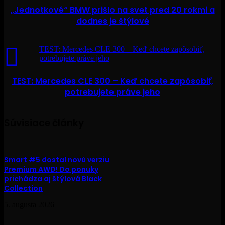
„Jednotkové“ BMW prišlo na svet pred 20 rokmi a
dodnes je štýlové
TEST: Mercedes CLE 300 – Keď chcete zapôsobiť,
potrebujete práve jeho
TEST: Mercedes CLE 300 – Keď chcete zapôsobiť,
potrebujete práve jeho
Súvisiace články
Smart #5 dostal novú verziu
Premium AWD! Do ponuky
prichádza aj štýlová Black
Collection
5. augusta 2026