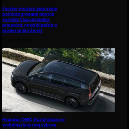
Forster modernizuje svoje
polointegrované obytné
vozidlá! Viac úložného
priestoru, nová kúpeľňa a
modernejší interiér
5. augusta 2026
Hyundai IONIQ 9 prichádza vo
vrcholnej luxusnej výbave