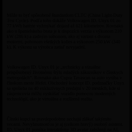
Môže to byť spôsobené štandardom CLTC (China Light-Duty
Test Cycle). Podľa toho dokáže Volkswagen ID. Unyx 01 zo
77 kWh batérie vyžmýkať dojazd až 621 kilometrov. Rovnako
ako u španielskeho brata je k dispozícii verzia s výkonom 210
kW (286 k) a zadným náhonom, ako aj variant s dvoma
motormi, pohonom všetkých kolies a výkonom 250 kW (340
k). K výkonu sa výrobca zatiaľ nevyjadril.
Volkswagen ID. Unyx 01 je „technicky a vizuálne
prispôsobený životnému štýlu mladých zákazníkov v čínskych
metropolách“. Rovnako ako Cupra Tavascan sa auto vyrába v
čínskom meste Hefei. Obchodný koncept ID. podznačky Unyx
sa spolieha na 40 exkluzívnych predajní v 20 mestách, kde si
záujemcovia môžu vyskúšať vozidlo pomocou moderných
technológií, ako je virtuálna a rozšírená realita.
Čínski kupci sa pravdepodobne nechajú zlákať takýmito
vecami. Nevyhnutnosťou je aj (celkom hravý) osobný asistent.
ID. Unyx 01 ponúka interaktívny 3D avatar založený na AI,