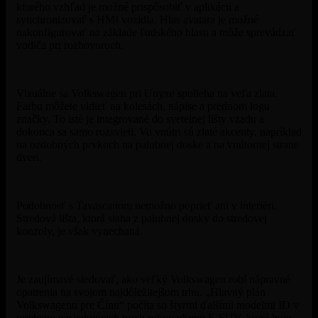
ktorého vzhľad je možné prispôsobiť v aplikácii a
synchronizovať s HMI vozidla. Hlas avatara je možné
nakonfigurovať na základe ľudského hlasu a môže sprevádzať
vodiča pri rozhovoroch.
Vizuálne sa Volkswagen pri Unyxe spolieha na veľa zlata.
Farbu môžete vidieť na kolesách, nápise a prednom logu
značky. To isté je integrované do svetelnej lišty vzadu a
dokonca sa samo rozsvieti. Vo vnútri sú zlaté akcenty, napríklad
na ozdobných prvkoch na palubnej doske a na vnútornej strane
dverí.
Podobnosť s Tavascanom nemožno poprieť ani v interiéri.
Stredová lišta, ktorá siaha z palubnej dosky do stredovej
konzoly, je však vynechaná.
Je zaujímavé sledovať, ako veľký Volkswagen robí nápravné
opatrenia na svojom najdôležitejšom trhu. „Hlavný plán
Volkswagenu pre Čínu“ počíta so štyrmi ďalšími modelmi ID v
priebehu nasledujúcich troch rokov okrem E-SUV, ktoré bolo