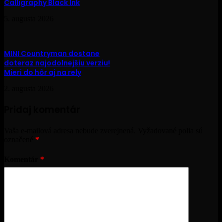
Calligraphy Black Ink
5. augusta 2026
MINI Countryman dostane
doteraz najodolnejšiu verziu!
Mieri do hôr aj na rely
2. augusta 2026
Pridaj komentár
Vaša e-mailová adresa nebude zverejnená.
Vyžadované polia sú
označené
*
Komentár
*