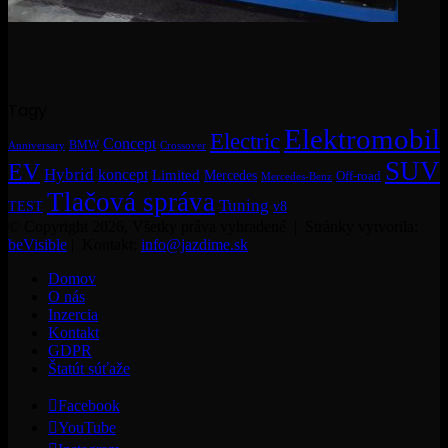
Tagy
Elektromobil
Electric
Concept
BMW
Crossover
Anniversary
SUV
EV
Hybrid
koncept
Limited
Mercedes
Off-road
Mercedes-Benz
Tlačová správa
Tuning
TEST
v8
© Copyright 2026, Všetky práva vyhradené | Stránky vytvorila:
beVisible
| Kontakt:
info@jazdime.sk
Domov
O nás
Inzercia
Kontakt
GDPR
Štatút súťaže
Facebook
YouTube