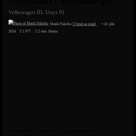
Tavascan z Wolfsburgu
Volkswagen ID. Unyx 01
Matúš Paločko
Send an email
24. júla
2024
1 977
2 min. čítania
Po desaťročiach, kedy bola Čína chrbtovou kosťou