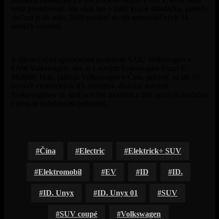
teraz predstavené. Ide však len o malý kúsok skladačky, pretože
cieľom je do roku 2030 priniesť na trh neuveriteľných 34
nových vozidiel.
S dlhoročnými spoločnými podnikmi SAIC Volkswagen a
FAW-Volkswagen, ako aj s novým Volkswagen Smart E-
Mobility Hub, plánuje Volkswagen v Číne, priniesť na trh 16
nových elektrických ID. modelov, dvanásť nových
Volkswagenov so spaľovacími motormi a šesť nových modelov
s plug-in hybridnými pohonmi.
Čína
Electric
Elektrick÷ SUV
Elektromobil
EV
ID
ID.
ID. Unyx
ID. Unyx 01
SUV
SUV coupé
Volkswagen