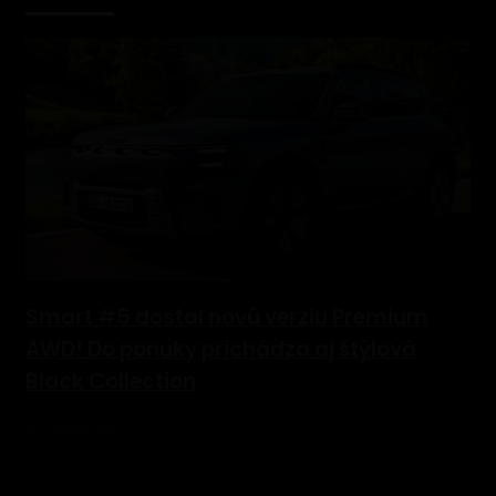
Smart #5 dostal novú verziu Premium
AWD! Do ponuky prichádza aj štýlová
Black Collection
5. augusta 2026