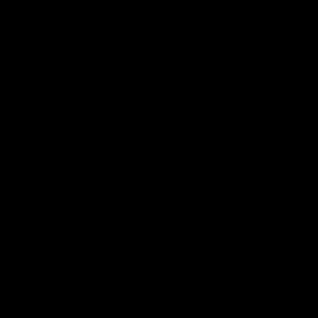
MINI Countryman dostane doteraz
najodolnejšiu verziu! Mieri do hôr aj na rely
2. augusta 2026
Pridaj komentár
Vaša e-mailová adresa nebude zverejnená.
Vyžadované polia sú
označené
*
Komentár
*