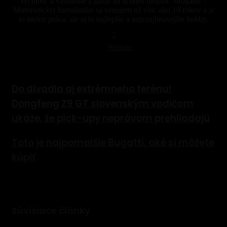
rýchlosť a vzrušenie z jazdy sú aj dnes mojimi "drogami".
Motoristickej žurnalistike sa venujem už viac ako 10 rokov a je
to nielen práca, ale aj to najlepšie a najzaujímavejšie hobby.
Website
Do divadla aj extrémneho terénu! Dongfeng Z9 GT
Do divadla aj extrémneho terénu!
slovenským vodičom ukáže, že pick-upy neprávom prehliadajú
Dongfeng Z9 GT slovenským vodičom
ukáže, že pick-upy neprávom prehliadajú
Toto je najpomalšie Bugatti, aké si môžete kúpiť
Toto je najpomalšie Bugatti, aké si môžete
kúpiť
Súvisiace články