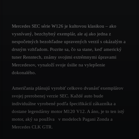
Mercedes SEC série W126 je kultovou klasikou – ako
vysnívaný, bezchybný exemplár, ale aj ako jedna z
nespočetných bezohľadne upravených verzií s okázalým a
drsným vzhľadom. Pozrite sa, čo sa stane, keď americký
tuner Renntech, známy svojimi extrémnymi úpravami
Mercedesov, vynaloží svoje úsilie na vylepšenie
dokonalého.
Američania plánujú vyrobiť celkovo dvanásť exemplárov
svojej prerobenej verzie SEC. Každé auto bude
individuálne vyrobené podľa špecifikácií zákazníka a
dostane legendárny motor M120 V12. A áno, je to ten istý
motor, aký sa používa v modeloch
Pagani Zonda a
Mercedes CLK GTR.