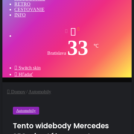
RETRO
CESTOVANIE
INFO
33
℃
Bratislava
Switch skin
Hľadať
Domov
/
Automobily
Automobily
Tento widebody Mercedes