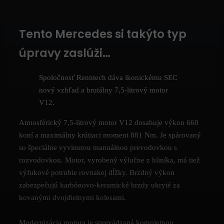
Tento Mercedes si takýto typ
úpravy zaslúži…
Spoločnosť Renntech dáva ikonickému SEC
nový vzhľad a brutálny 7,5-litrový motor
V12.
Atmosférický 7,5-litrový motor V12 dosahuje výkon 660
koní a maximálny krútiaci moment 881 Nm. Je spárovaný
so špeciálne vyvinutou manuálnou prevodovkou s
rozvodovkou. Motor, vyrobený výlučne z hliníka, má tiež
výfukové potrubie rovnakej dĺžky. Brzdný výkon
zabezpečujú karbónovo-keramické brzdy ukryté za
kovanými dvojdielnymi kolesami.
Modernizácia motora je sprevádzaná kompletnou