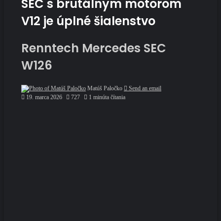
SEC s brutálnym motorom
V12 je úplné šialenstvo
Renntech Mercedes SEC
W126
Matúš Paločko
Send an email
19. marca 2026
727
1 minúta čítania