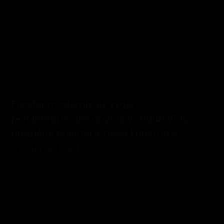
Forster modernizuje svoje
polointegrované obytné vozidlá! Viac
úložného priestoru, nová kúpeľňa a
modernejší interiér
5. augusta 2026