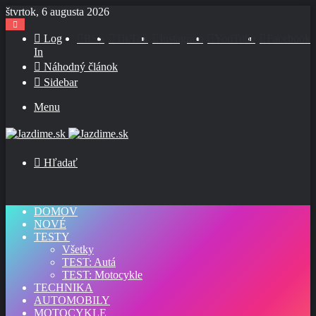
štvrtok, 6 augusta 2026
Log
RSS
TikTok
Instagram
YouTube
Facebook
In
Náhodný článok
Sidebar
Menu
Hľadať
DOMOV
NOVÉ
TESTY
Všetky
TEST: Autá
TEST: Motocykle
TECHNIKA
AUTOMOBILY
MOTOCYKLE