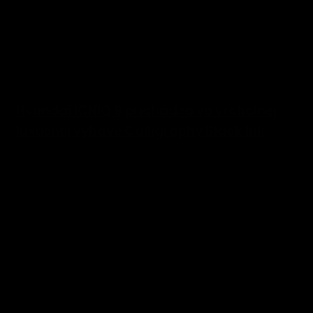
Hyundai IONIQ 9 prichádza vo vrcholnej
luxusnej výbave Calligraphy Black Ink
5. augusta 2026