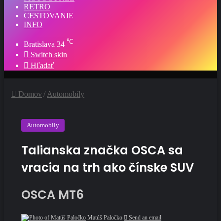
RETRO
CESTOVANIE
INFO
℃
Bratislava
34
Switch skin
Hľadať
Domov
/
Automobily
Automobily
Talianska značka OSCA sa
vracia na trh ako čínske SUV
OSCA MT6
Matúš Paločko
Send an email