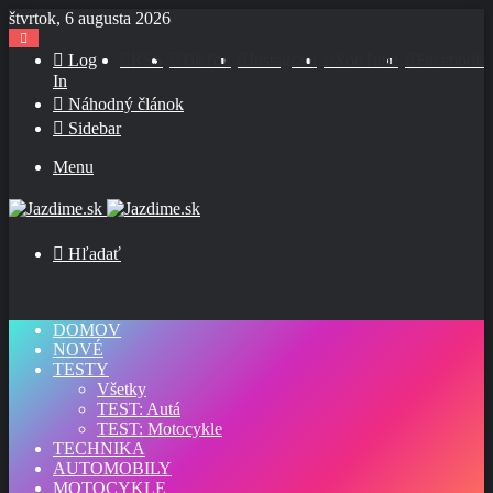
štvrtok, 6 augusta 2026
Log
RSS
TikTok
Instagram
YouTube
Facebook
In
Náhodný článok
Sidebar
Menu
Hľadať
DOMOV
NOVÉ
TESTY
Všetky
TEST: Autá
TEST: Motocykle
TECHNIKA
AUTOMOBILY
MOTOCYKLE