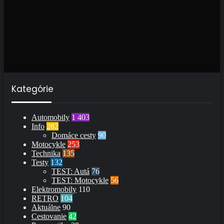
Kategórie
Automobily
1 403
Info
282
Domáce cesty
90
Motocykle
253
Technika
135
Testy
132
TEST: Autá
76
TEST: Motocykle
56
Elektromobily
110
RETRO
104
Aktuálne
90
Cestovanie
42