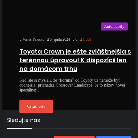
Automobily
Matúš Paločko
5. apríla 2024
0
1 038
Toyota Crown je ešte zvláštnejšia s
terénnou úpravou! K dispozícii len
na domácom trhu
Keď ste si mysleli, že “koruna” od Toyoty už nemôže byť
čudnejšia, prichádza Crossover Landscape. Je to názov novej
špeciálnej…
Čítať celé
Sledujte nás