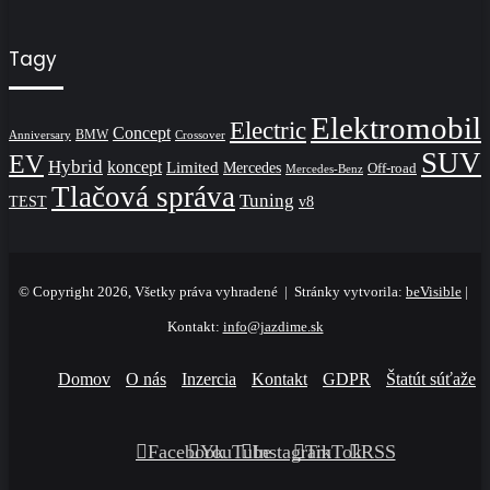
Tagy
Elektromobil
Electric
Concept
BMW
Crossover
Anniversary
SUV
EV
Hybrid
koncept
Limited
Mercedes
Off-road
Mercedes-Benz
Tlačová správa
Tuning
TEST
v8
© Copyright 2026, Všetky práva vyhradené | Stránky vytvorila:
beVisible
|
Kontakt:
info@jazdime.sk
Domov
O nás
Inzercia
Kontakt
GDPR
Štatút súťaže
Facebook
YouTube
Instagram
TikTok
RSS