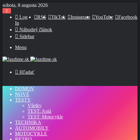
sobota, 8 augusta 2026
Log
RSS
TikTok
Instagram
YouTube
Facebook
In
Náhodný článok
Sidebar
Menu
Hľadať
DOMOV
NOVÉ
TESTY
Všetky
TEST: Autá
TEST: Motocykle
TECHNIKA
AUTOMOBILY
MOTOCYKLE
RETRO