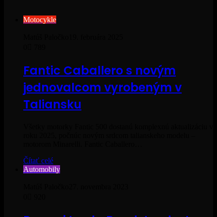
Motocykle
Matúš Paločko
19. februára 2025
0
789
Fantic Caballero s novým
jednovalcom vyrobeným v
Taliansku
Všetky motorky Fantic 500 dostanú komplexnú aktualizáciu v
roku 2025, počnúc novým srdcom talianskeho modelu –
motorom Minarelli. Fantic Caballero…
Čítať celé
Automobily
Matúš Paločko
27. novembra 2023
0
920