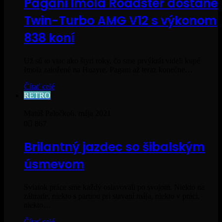
Pagani Imola Roadster dostane
Twin-Turbo AMG V12 s výkonom
838 koní
Už sú to viac ako štyri roky, čo sme prvýkrát videli kupé
Imola založené na Huayre. Pagani až teraz konečne…
Čítať celé
RETRO
Matúš Paločko
6. mája 2021
0
867
Brilantný jazdec so šibalským
úsmevom
Sviatok práce sme každý oslavovali po svojom. Niekto na
záhrade, niekto s partiou pri stavaní mája, niekto v práci,
niekto…
Čítať celé