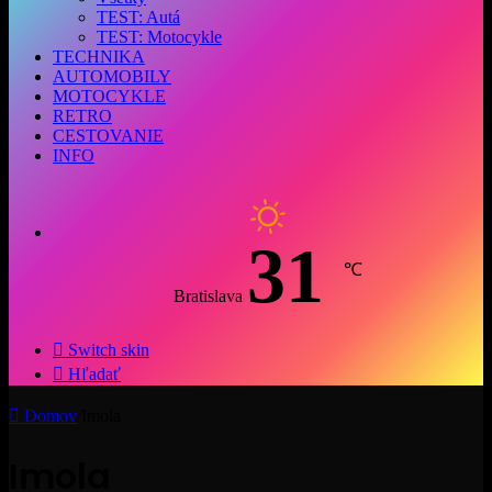
TEST: Autá
TEST: Motocykle
TECHNIKA
AUTOMOBILY
MOTOCYKLE
RETRO
CESTOVANIE
INFO
31
℃
Bratislava
Switch skin
Hľadať
Domov
/
Imola
Imola