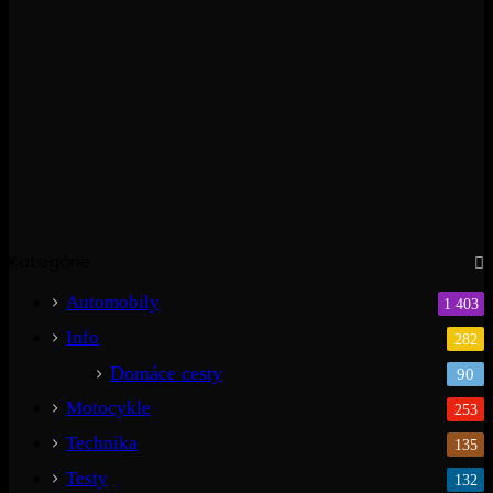
Kategórie
Automobily
1 403
Info
282
Domáce cesty
90
Motocykle
253
Technika
135
Testy
132