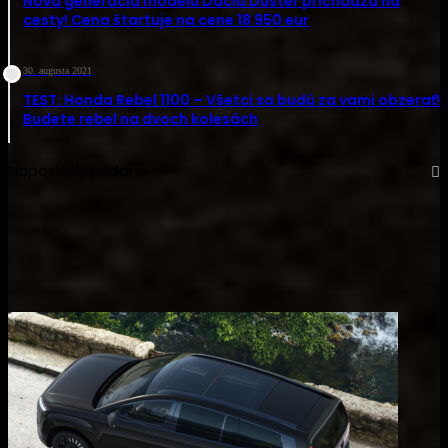
Nová generácia modelu Dacia Duster prichádza na
cesty! Cena štartuje na cene 18 950 eur
30. augusta 2021
TEST: Honda Rebel 1100 – Všetci sa budú za vami obzerať!
Budete rebel na dvoch kolesách
Naposledy pridané