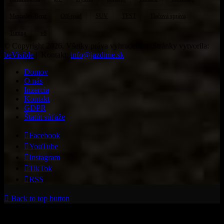
Mercedes-Benz
Off-road
SUV
TEST
Tlačová správa
Tuning
v8
© Copyright 2026, Všetky práva vyhradené | Stránky vytvorila:
beVisible
| Kontakt:
info@jazdime.sk
Domov
O nás
Inzercia
Kontakt
GDPR
Štatút súťaže
Facebook
YouTube
Instagram
TikTok
RSS
Back to top button