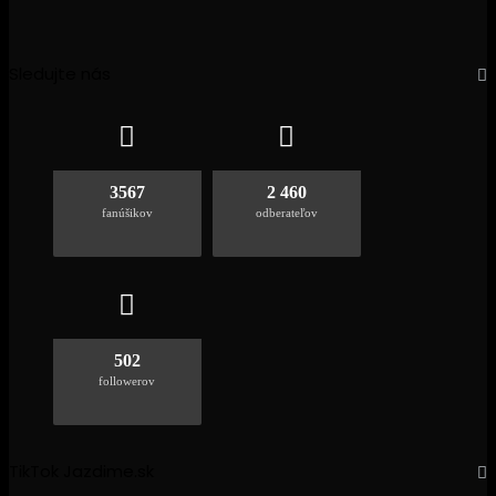
Sledujte nás
3567
2 460
fanúšikov
odberateľov
502
followerov
TikTok Jazdime.sk