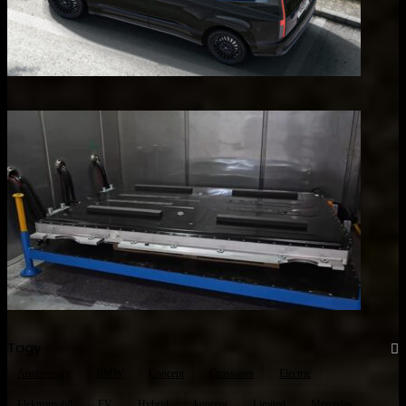
Tagy
Anniversary
BMW
Concept
Crossover
Electric
Elektromobil
EV
Hybrid
koncept
Limited
Mercedes