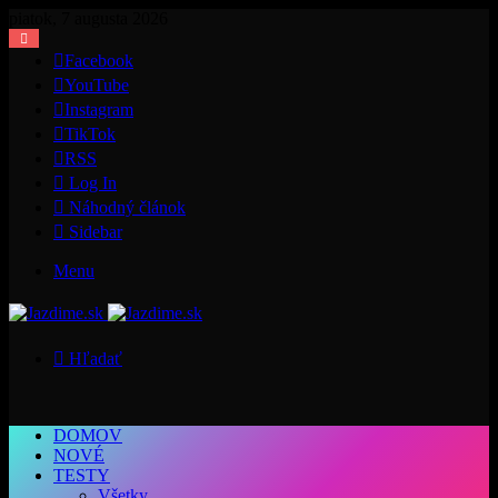
piatok, 7 augusta 2026
Facebook
YouTube
Instagram
TikTok
RSS
Log In
Náhodný článok
Sidebar
Menu
Hľadať
DOMOV
NOVÉ
TESTY
Všetky