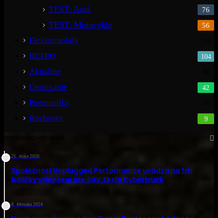
TEST: Autá
76
TEST: Motocykle
56
Elektromobily
110
RETRO
104
Aktuálne
90
Cestovanie
42
Pneumatiky
28
Rozhovor
9
Najsledovanejšie
21. mája 2026
Spoločnosť Unplugged Performance uvádza na trh
balíčky vylepšení pre SUV Tesla Cybertruck
8. februára 2024