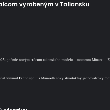
valcom vyrobeným v Taliansku
5, počnúc novým srdcom talianskeho modelu – motorom Minarelli. Fanti
o účel vyvinul Fantic spolu s Minarelli nový štvortaktný jednovalcový