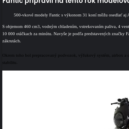
Fantic pripravil na tento rok modelov
500-vkové modely Fantic s výkonom 31 koní môžu osedlať aj A
S objemom 460 cm3, vodným chladením, vstrekovaním paliva, 4 venti
10 000 otáčkach za minútu. Navyše je podľa predstavených značky F
zákrutách.
Okrem toho bol prepracovaný podvozok, výfukový systém, airbox a chl
stabilitu.