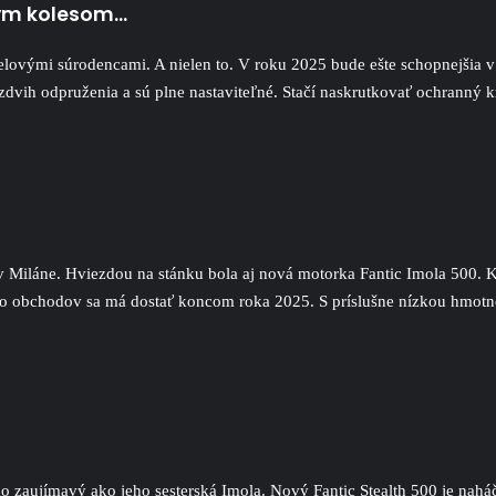
ným kolesom…
delovými súrodencami. A nielen to. V roku 2025 bude ešte schopnejšia v
 zdvih odpruženia a sú plne nastaviteľné. Stačí naskrutkovať ochranný k
Miláne. Hviezdou na stánku bola aj nová motorka Fantic Imola 500. Ke
Do obchodov sa má dostať koncom roka 2025. S príslušne nízkou hmotno
aujímavý ako jeho sesterská Imola. Nový Fantic Stealth 500 je naháč