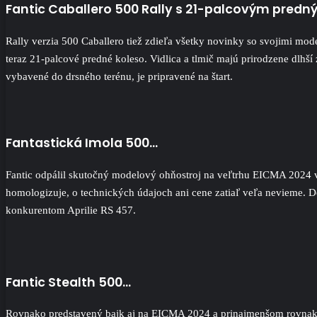
Fantic Caballero 500 Rally s 21-palcovým pred
Rally verzia 500 Caballero tiež zdieľa všetky novinky so svojimi mo
teraz 21-palcové predné koleso. Vidlica a tlmič majú prirodzene dlhší
vybavené do drsného terénu, je pripravené na štart.
Fantastická Imola 500…
Fantic odpálil skutočný modelový ohňostroj na veľtrhu EICMA 2024 v 
homologizuje, o technických údajoch ani cene zatiaľ veľa nevieme. 
konkurentom Aprilie RS 457.
Fantic Stealth 500…
Rovnako predstavený bajk aj na EICMA 2024 a prinajmenšom rovnako z