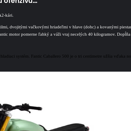
ú ofenzívu…
2-kári.
lmi, dvojitými vačkovými hriadeľmi v hlave (dohc) a kovanými piest
antic motor pomerne ľahký a váži vraj necelých 40 kilogramov. Dopĺň
adiaci systém. Fantic Caballero 500 je o tri centimetre užšia vďaka 