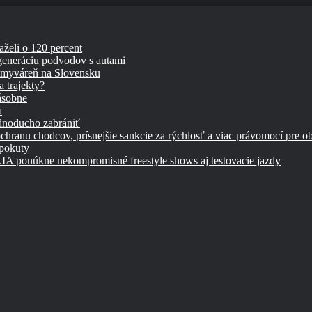
aželi o 120 percent
 generáciu podvodov s autami
umyváreň na Slovensku
 trajekty?
ásobne
a
ednoducho zabrániť
chranu chodcov, prísnejšie sankcie za rýchlosť a viac právomocí pre o
 pokuty
úkne nekompromisné freestyle shows aj testovacie jazdy