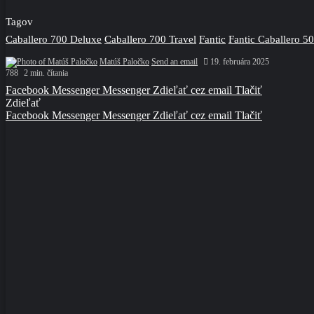
Tagov
Caballero 700 Deluxe
Caballero 700 Travel
Fantic
Fantic Caballero 5
Matúš Paločko
Send an email
19. februára 2025
788
2 min. čítania
Facebook
Messenger
Messenger
Zdieľať cez email
Tlačiť
Zdieľať
Facebook
Messenger
Messenger
Zdieľať cez email
Tlačiť