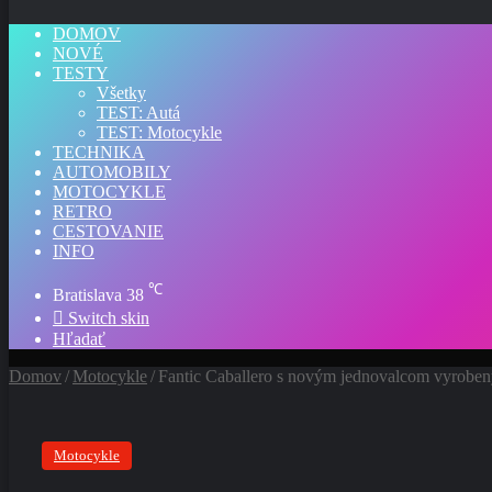
DOMOV
NOVÉ
TESTY
Všetky
TEST: Autá
TEST: Motocykle
TECHNIKA
AUTOMOBILY
MOTOCYKLE
RETRO
CESTOVANIE
INFO
℃
Bratislava
38
Switch skin
Hľadať
Domov
/
Motocykle
/
Fantic Caballero s novým jednovalcom vyroben
Motocykle