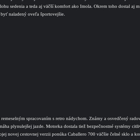
polohu sedenia a teda aj väčší komfort ako Imola. Okrem toho dostal aj 
byť naladený oveľa športovejšie.
skym remeselným spracovaním s retro nádychom. Známy a osvedčený ra
ha plynulejšej jazde. Motorka dostala tiež bezpečnostné systémy citliv
ojej novej cestovnej verzii ponúka Caballero 700 väčšie čelné sklo a k