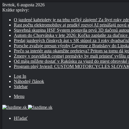
štvrtok, 6 augusta 2026
Krátke správy:
O jazdené kabriolety je na trhu veľký záujem! Za štyri roky zdr
Rast počtu elektromobilov aj prudký rozvoj AI prinášajú novú
Stavebná skupina HSF System postavila prvú 3D tlačenú auto
Autom do Chorvátska v lete 2026: Koľko zaplatíte za diaľnice a
Predaj jazdených čínskych áut v SR stúpol za 3 roky dvadsaťn
Porsche zvažuje presun výroby Cayenne z Bratislavy do Lipsk
Prečo sa interiér auta okamžite prehrieva? Pritom sa tomu dá j
Zmeny v pravidlách cestnej premávky by mali priniesť vyššiu o
Od mája môžete dostať v Rakúsku za vjazd do miest obrovské
Program plný hviezd: CUSTOM MOTORCYCLES SLOVAKIA pon
Log In
Náhodný článok
Sidebar
Menu
Hľadať