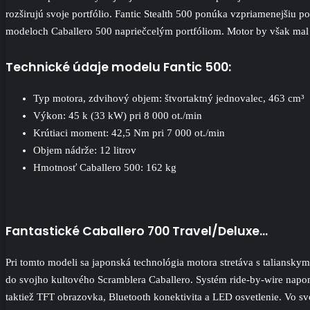
rozširujú svoje portfólio. Fantic Stealth 500 ponúka vzpriamenejšiu 
modeloch Caballero 500 napriečcelým portfóliom. Motor by však mal 
Technické údaje modelu Fantic 500:
Typ motora, zdvihový objem: štvortaktný jednovalec, 463 cm³
Výkon: 45 k (33 kW) pri 8 000 ot./min
Krútiaci moment: 42,5 Nm pri 7 000 ot./min
Objem nádrže: 12 litrov
Hmotnosť Caballero 500: 162 kg
Fantastické Caballero 700 Travel/Deluxe…
Pri tomto modeli sa japonská technológia motora stretáva s talian
do svojho kultového Scramblera Caballero. Systém ride-by-wire napomá
taktiež TFT obrazovka, Bluetooth konektivita a LED osvetlenie. Vo sv