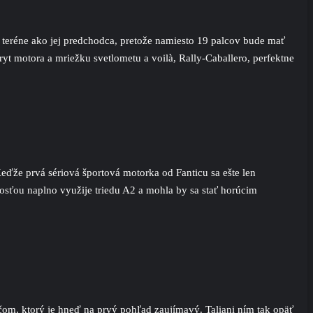
 teréne ako jej predchodca, pretože namiesto 19 palcov bude mať
ryt motora a mriežku svetlometu a voilà, Rally-Caballero, perfektne
ďže prvá sériová športová motorka od Fanticu sa ešte len
sťou naplno využije triedu A2 a mohla by sa stať horúcim
om, ktorý je hneď na prvý pohľad zaujímavý. Taliani ním tak opäť