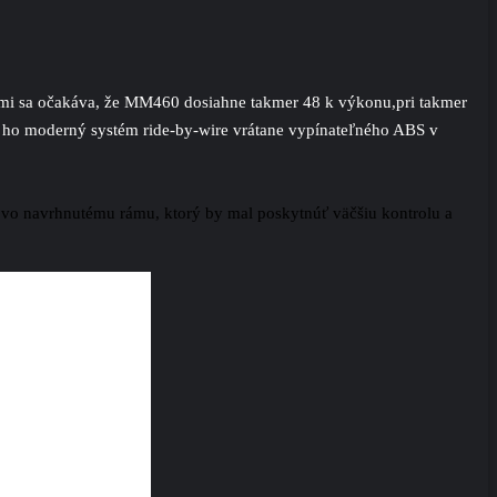
ami sa očakáva, že MM460 dosiahne takmer 48 k výkonu,pri takmer
a ho moderný systém ride-by-wire vrátane vypínateľného ABS v
novo navrhnutému rámu, ktorý by mal poskytnúť väčšiu kontrolu a