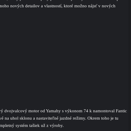
mnoho nových detailov a vlastností, ktoré možno nájsť v nových
dový dvojvalcový motor od Yamahy s výkonom 74 k namontoval Fantic
é na uhol sklonu a nastaviteľné jazdné režimy. Okrem toho je tu
ompletný systém tašiek už z výroby.