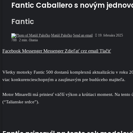
Fantic Caballero s novým jedno
Fantic
Matúš Paločko
Send an email
19. februára 2025
788
2 min. čítania
Facebook
Messenger
Messenger
Zdieľať cez email
Tlačiť
Všetky motorky Fantic 500 dostanú komplexnú aktualizáciu v roku 202
viac konkurencieschopným a zaujímavým pre budúceho majiteľa.
Motor Minarelli má priniesť väčší výkon a krútiaci moment. Na tent
(“Talianske srdce”).