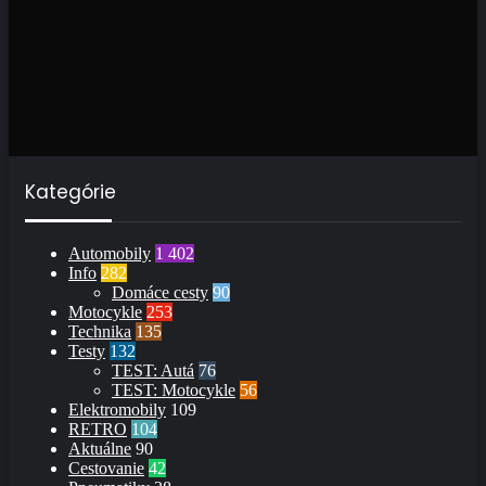
Kategórie
Automobily
1 402
Info
282
Domáce cesty
90
Motocykle
253
Technika
135
Testy
132
TEST: Autá
76
TEST: Motocykle
56
Elektromobily
109
RETRO
104
Aktuálne
90
Cestovanie
42