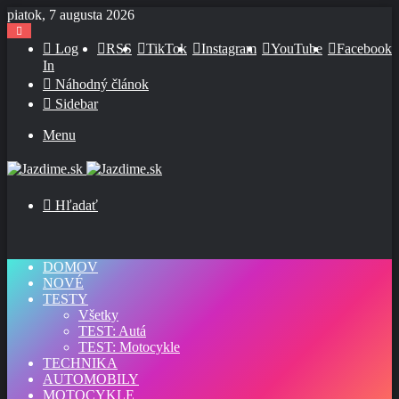
piatok, 7 augusta 2026
Log
RSS
TikTok
Instagram
YouTube
Facebook
In
Náhodný článok
Sidebar
Menu
Hľadať
DOMOV
NOVÉ
TESTY
Všetky
TEST: Autá
TEST: Motocykle
TECHNIKA
AUTOMOBILY
MOTOCYKLE