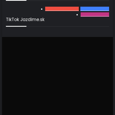
2 460
odberateľov
3567
fanúšikov
502
followerov
TikTok Jazdime.sk