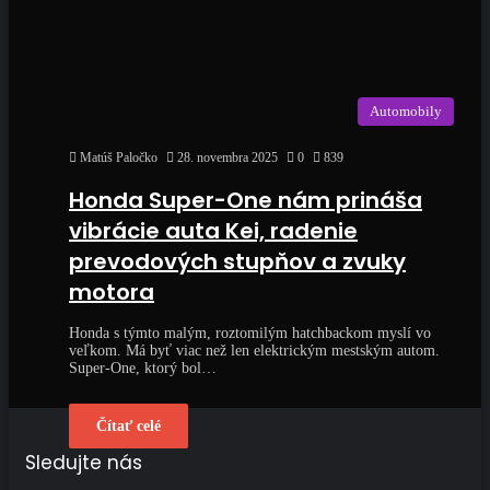
Automobily
Matúš Paločko
28. novembra 2025
0
839
Honda Super-One nám prináša
vibrácie auta Kei, radenie
prevodových stupňov a zvuky
motora
Honda s týmto malým, roztomilým hatchbackom myslí vo
veľkom. Má byť viac než len elektrickým mestským autom.
Super-One, ktorý bol…
Čítať celé
Sledujte nás