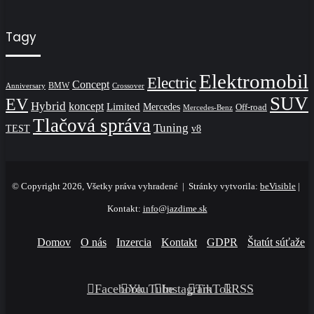
Tagy
Elektromobil
Electric
Concept
BMW
Crossover
Anniversary
SUV
EV
Hybrid
koncept
Limited
Mercedes
Off-road
Mercedes-Benz
Tlačová správa
Tuning
TEST
v8
© Copyright 2026, Všetky práva vyhradené | Stránky vytvorila:
beVisible
|
Kontakt:
info@jazdime.sk
Domov
O nás
Inzercia
Kontakt
GDPR
Štatút súťaže
Facebook
YouTube
Instagram
TikTok
RSS