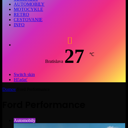
AUTOMOBILY
MOTOCYKLE
RETRO
CESTOVANIE
INFO
27
℃
Bratislava
Switch skin
Hľadať
Domov
/
Ford Performance
Ford Performance
Automobily