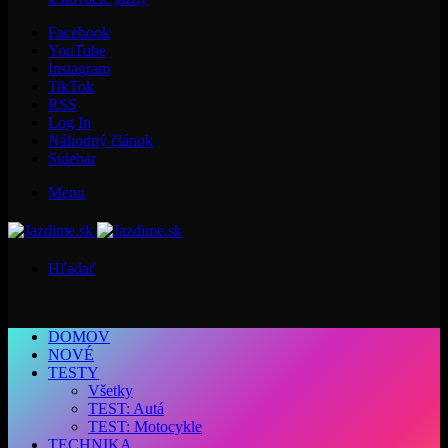
Facebook
YouTube
Instagram
TikTok
RSS
Log In
Náhodný článok
Sidebar
Menu
Hľadať
DOMOV
NOVÉ
TESTY
Všetky
TEST: Autá
TEST: Motocykle
TECHNIKA