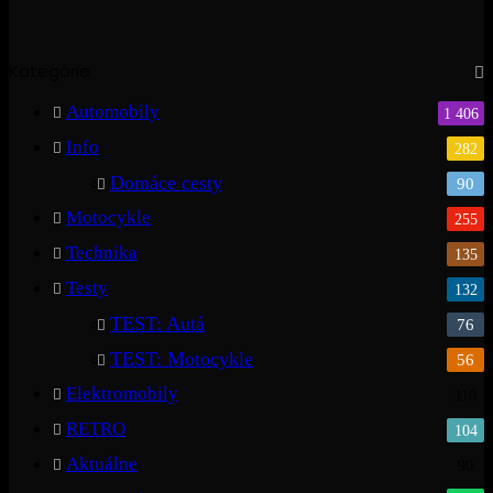
Kategórie
Automobily
1 406
Info
282
Domáce cesty
90
Motocykle
255
Technika
135
Testy
132
TEST: Autá
76
TEST: Motocykle
56
Elektromobily
110
RETRO
104
Aktuálne
90