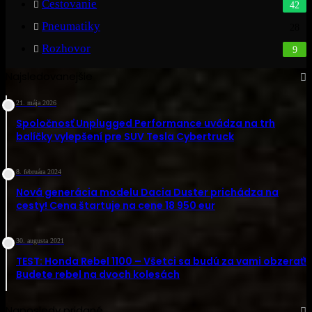
Cestovanie
42
Pneumatiky
28
Rozhovor
9
Najsledovanejšie
21. mája 2026
Spoločnosť Unplugged Performance uvádza na trh
balíčky vylepšení pre SUV Tesla Cybertruck
8. februára 2024
Nová generácia modelu Dacia Duster prichádza na
cesty! Cena štartuje na cene 18 950 eur
30. augusta 2021
TEST: Honda Rebel 1100 – Všetci sa budú za vami obzerať!
Budete rebel na dvoch kolesách
Naposledy pridané