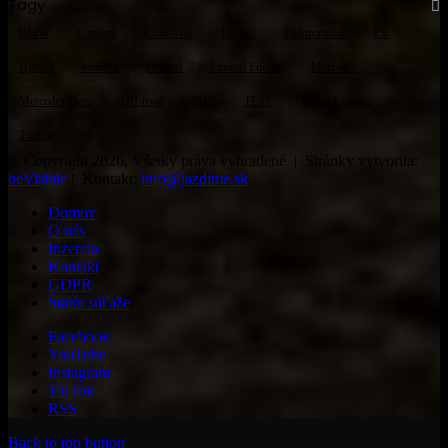
Tagy
BMW
Concept
Crossover
Electric
Elektromobil
EV
Hybrid
koncept
Limited
Limited Edition
Mercedes
Mercedes-Benz
Off-road
SUV
TEST
Tlačová správa
Tuning
v8
© Copyright 2026, Všetky práva vyhradené | Stránky vytvorila:
beVisible
| Kontakt:
info@jazdime.sk
Domov
O nás
Inzercia
Kontakt
GDPR
Štatút súťaže
Facebook
YouTube
Instagram
TikTok
RSS
Back to top button