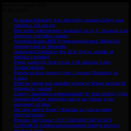
nedeľa, 9 augusta 2026
Krátke správy:
O jazdené kabriolety je na trhu veľký záujem! Za štyri roky
zdraželi o 120 percent
Rast počtu elektromobilov aj prudký rozvoj AI prinášajú novú
generáciu podvodov s autami
Stavebná skupina HSF System postavila prvú 3D tlačenú
autoumyváreň na Slovensku
Autom do Chorvátska v lete 2026: Koľko zaplatíte za
diaľnice a trajekty?
Predaj jazdených čínskych áut v SR stúpol za 3 roky
dvadsaťnásobne
Porsche zvažuje presun výroby Cayenne z Bratislavy do
Lipska
Prečo sa interiér auta okamžite prehrieva? Pritom sa tomu dá
jednoducho zabrániť
Zmeny v pravidlách cestnej premávky by mali priniesť vyššiu
ochranu chodcov, prísnejšie sankcie za rýchlosť a viac
právomocí pre obce
Od mája môžete dostať v Rakúsku za vjazd do miest
obrovské pokuty
Program plný hviezd: CUSTOM MOTORCYCLES
SLOVAKIA ponúkne nekompromisné freestyle shows aj
testovacie jazdy