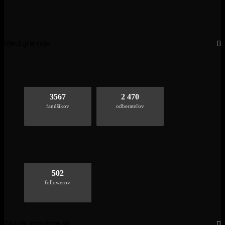
Sledujte nás
3567
2 470
fanúšikov
odberateľov
502
followerov
TikTok Jazdime.sk