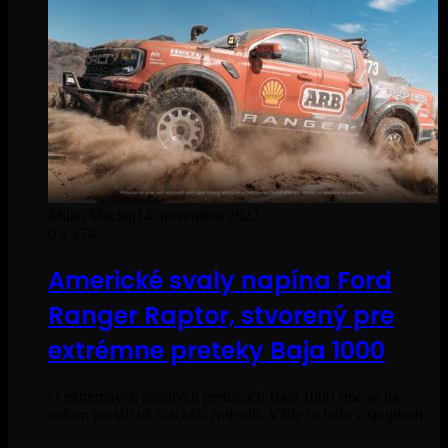
Milan Machaj
14. novembra 2022
0
1 274
Americké svaly napína Ford
Ranger Raptor, stvorený pre
extrémne preteky Baja 1000
O extrémnych púštnych pretekoch Baja 1000 sme sa na
našom portáli už viackrát zmienili. Vždy to bolo v spojitosti
s…