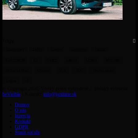
Tagy
Anniversary
BMW
Concept
Crossover
Electric
Elektromobil
EV
Hybrid
koncept
Limited
Mercedes
Mercedes-Benz
Off-road
SUV
TEST
Tlačová správa
Tuning
v8
© Copyright 2026, Všetky práva vyhradené | Stránky vytvorila:
beVisible
| Kontakt:
info@jazdime.sk
Domov
O nás
Inzercia
Kontakt
GDPR
Štatút súťaže