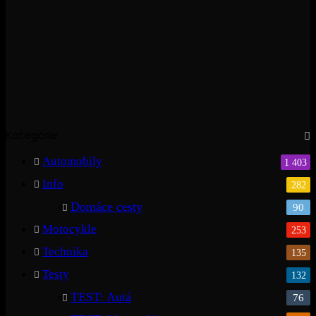
Kategórie
Automobily
1 403
Info
282
Domáce cesty
90
Motocykle
253
Technika
135
Testy
132
TEST: Autá
76