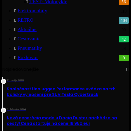
TEST: Motocykle
56
Elektromobily
110
RETRO
104
Aktuálne
90
Cestovanie
42
Pneumatiky
28
Rozhovor
9
Najsledovanejšie
21. mája 2026
Spoločnosť Unplugged Performance uvádza na trh
balíčky vylepšení pre SUV Tesla Cybertruck
8. februára 2024
Nová generácia modelu Dacia Duster prichádza na
cesty! Cena štartuje na cene 18 950 eur