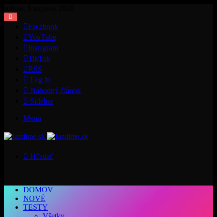
sobota, 8 augusta 2026
Facebook
YouTube
Instagram
TikTok
RSS
Log In
Náhodný článok
Sidebar
Menu
Hľadať
DOMOV
NOVÉ
TESTY
Všetky