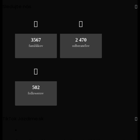
Sledujte nás
3567
2 470
fanúšikov
odberateľov
502
followerov
TikTok Jazdime.sk