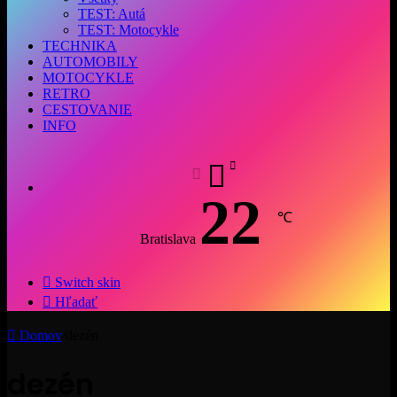
TEST: Autá
TEST: Motocykle
TECHNIKA
AUTOMOBILY
MOTOCYKLE
RETRO
CESTOVANIE
INFO
22
℃
Bratislava
Switch skin
Hľadať
Domov
/
dezén
dezén