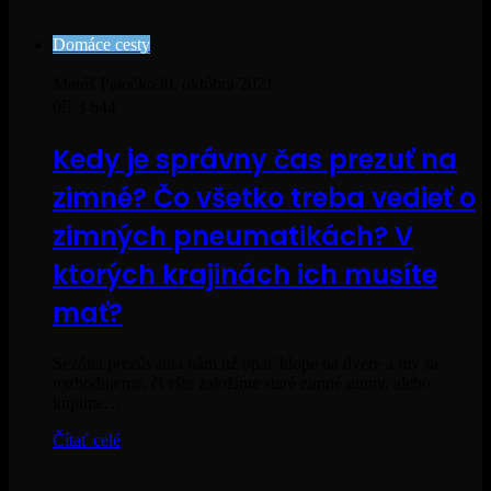
Domáce cesty
Matúš Paločko
30. októbra 2021
0
3 644
Kedy je správny čas prezuť na
zimné? Čo všetko treba vedieť o
zimných pneumatikách? V
ktorých krajinách ich musíte
mať?
Sezóna prezúvania nám už opäť klope na dvere a my sa
rozhodujeme, či ešte založíme staré zimné gumy, alebo
kúpime…
Čítať celé