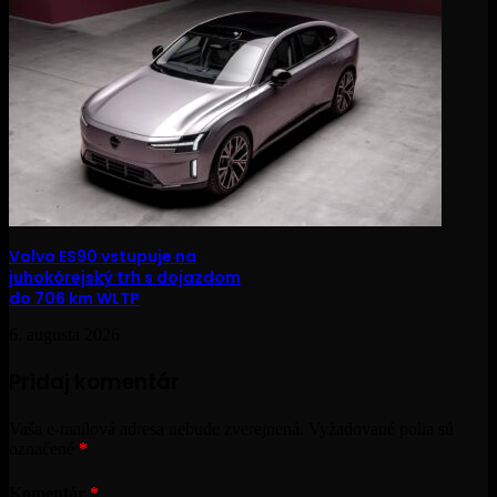
Volvo ES90 vstupuje na
juhokórejský trh s dojazdom
do 706 km WLTP
6. augusta 2026
Pridaj komentár
Vaša e-mailová adresa nebude zverejnená.
Vyžadované polia sú
označené
*
Komentár
*