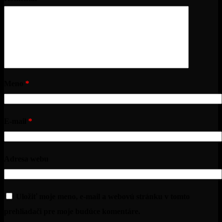
Meno
*
E-mail
*
Adresa webu
Uložiť moje meno, e-mail a webovú stránku v tomto
prehliadači pre moje budúce komentáre.