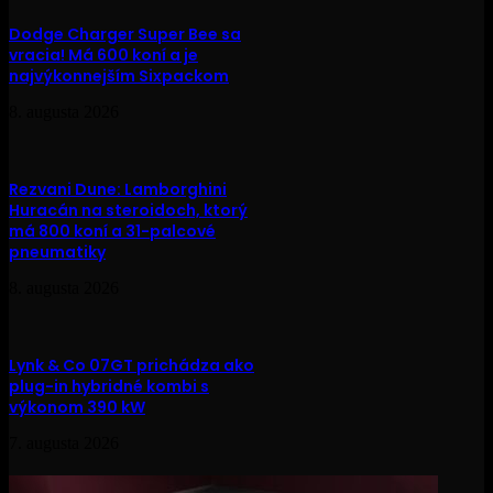
Dodge Charger Super Bee sa
vracia! Má 600 koní a je
najvýkonnejším Sixpackom
8. augusta 2026
Rezvani Dune: Lamborghini
Huracán na steroidoch, ktorý
má 800 koní a 31-palcové
pneumatiky
8. augusta 2026
Lynk & Co 07GT prichádza ako
plug-in hybridné kombi s
výkonom 390 kW
7. augusta 2026