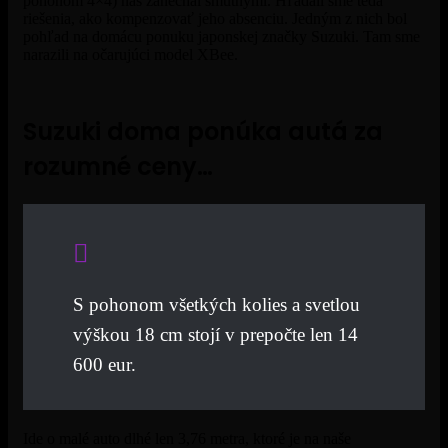
pohonom 4×4) nás zanechal smutnými. Hľadali sme teda
riešenia, ako kompenzovať jeho absenciu. Jedným z nich bol
pohľad na domácu ponuku japonskej značky Suzuki. Tam sme
narazili na očarujúci model XBee.
Suzuki doma ponúka autá za
rozumné ceny…
S pohonom všetkých kolies a svetlou
výškou 18 cm stojí v prepočte len 14
600 eur.
Ide o malé auto dlhé len 3,76 metra, ktoré je na naše