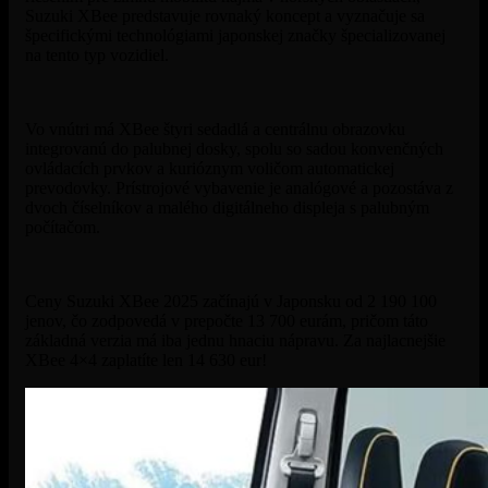
Suzuki XBee predstavuje rovnaký koncept a vyznačuje sa
špecifickými technológiami japonskej značky špecializovanej
na tento typ vozidiel.
Vo vnútri má XBee štyri sedadlá a centrálnu obrazovku
integrovanú do palubnej dosky, spolu so sadou konvenčných
ovládacích prvkov a kurióznym voličom automatickej
prevodovky. Prístrojové vybavenie je analógové a pozostáva z
dvoch číselníkov a malého digitálneho displeja s palubným
počítačom.
Ceny Suzuki XBee 2025 začínajú v Japonsku od 2 190 100
jenov, čo zodpovedá v prepočte 13 700 eurám, pričom táto
základná verzia má iba jednu hnaciu nápravu. Za najlacnejšie
XBee 4×4 zaplatíte len 14 630 eur!