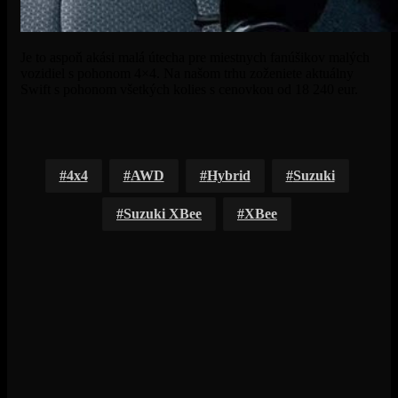
Je to aspoň akási malá útecha pre miestnych fanúšikov malých
vozidiel s pohonom 4×4. Na našom trhu zoženiete aktuálny
Swift s pohonom všetkých kolies s cenovkou od 18 240 eur.
4x4
AWD
Hybrid
Suzuki
Suzuki XBee
XBee