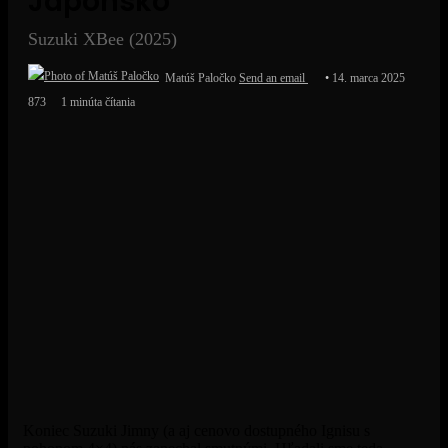
Japonsko
Suzuki XBee (2025)
Matúš Paločko
Send an email
14. marca 2025
873
1 minúta čítania
Koniec Suzuki Jimny (a aj cenovo dostupného Ignisu s