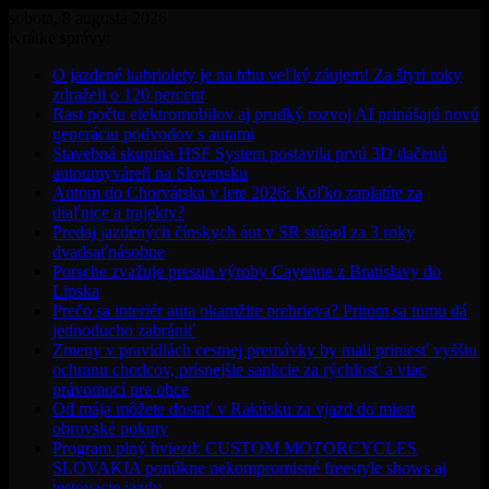
sobota, 8 augusta 2026
Krátke správy:
O jazdené kabriolety je na trhu veľký záujem! Za štyri roky
zdraželi o 120 percent
Rast počtu elektromobilov aj prudký rozvoj AI prinášajú novú
generáciu podvodov s autami
Stavebná skupina HSF System postavila prvú 3D tlačenú
autoumyváreň na Slovensku
Autom do Chorvátska v lete 2026: Koľko zaplatíte za
diaľnice a trajekty?
Predaj jazdených čínskych áut v SR stúpol za 3 roky
dvadsaťnásobne
Porsche zvažuje presun výroby Cayenne z Bratislavy do
Lipska
Prečo sa interiér auta okamžite prehrieva? Pritom sa tomu dá
jednoducho zabrániť
Zmeny v pravidlách cestnej premávky by mali priniesť vyššiu
ochranu chodcov, prísnejšie sankcie za rýchlosť a viac
právomocí pre obce
Od mája môžete dostať v Rakúsku za vjazd do miest
obrovské pokuty
Program plný hviezd: CUSTOM MOTORCYCLES
SLOVAKIA ponúkne nekompromisné freestyle shows aj
testovacie jazdy