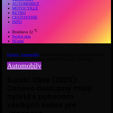
AUTOMOBILY
MOTOCYKLE
RETRO
CESTOVANIE
INFO
℃
Bratislava
32
Switch skin
Hľadať
Domov
/
Automobily
/
Suzuki XBee (2025): Cenovo dostupný
malý hybrid s pohonom všetkých kolies pre Japonsko
Automobily
Suzuki XBee (2025):
Cenovo dostupný malý
hybrid s pohonom
všetkých kolies pre