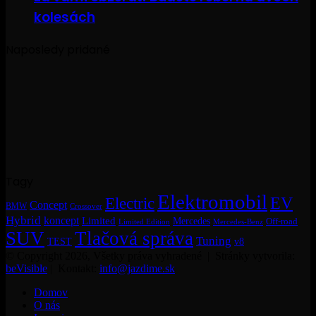
kolesách
Naposledy pridané
Tagy
Elektromobil
EV
Electric
Concept
BMW
Crossover
Hybrid
koncept
Limited
Mercedes
Off-road
Mercedes-Benz
Limited Edition
SUV
Tlačová správa
Tuning
TEST
v8
© Copyright 2026, Všetky práva vyhradené | Stránky vytvorila:
beVisible
| Kontakt:
info@jazdime.sk
Domov
O nás