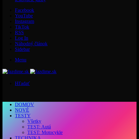
Facebook
YouTube
Instagram
TikTok
RSS
Log In
Náhodný článok
Sidebar
Menu
Hľadať
DOMOV
NOVÉ
TESTY
Všetky
TEST: Autá
TEST: Motocykle
TECHNIKA