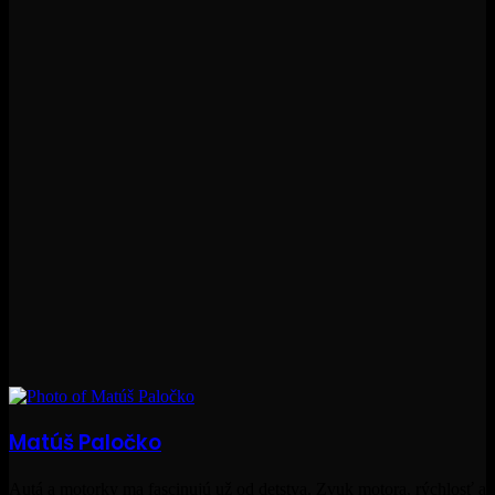
Matúš Paločko
Autá a motorky ma fascinujú už od detstva. Zvuk motora, rýchlosť a