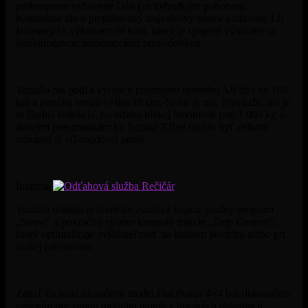
prekvapenie vybavené ľahkým hybridným pohonom.
Konkrétne ide o preplňovaný trojvalcový motor s názvom 1.0
Boosterjet s výkonom 99 koní, ktorý je spojený výhradne so
šesťstupňovou automatickou prevodovkou.
Vozidlo má podľa výrobcu priemernú spotrebu 5,9 litra na 100
km a ponúka svetlú výšku 18 cm, čo nie je zlé. Pravdaže, nie je
tu žiadna redukcia, no vďaka nízkej hmotnosti pod 1 000 kg a
dobrým pneumatikám by Suzuki XBee mohlo byť celkom
schopné aj off-roadovej jazdy.
Inzercia
Vozidlo dostalo aj kontrolu zjazdu z kopca, jazdný program
„Snow“ a pokročilý systém kontroly trakcie „Grip Control“,
ktorý optimalizuje ovládateľnosť na klzkom povrchu alebo pri
nízkej priľnavosti.
Zatiaľ čo teraz ukončený model Fiat Panda 4×4 bol dokonalým
riešením pre zimnú mobilitu najmä v horských oblastiach,