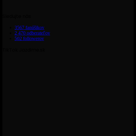
Sledujte nás
3567
fanúšikov
2 470
odberateľov
502
followerov
TikTok Jazdime.sk