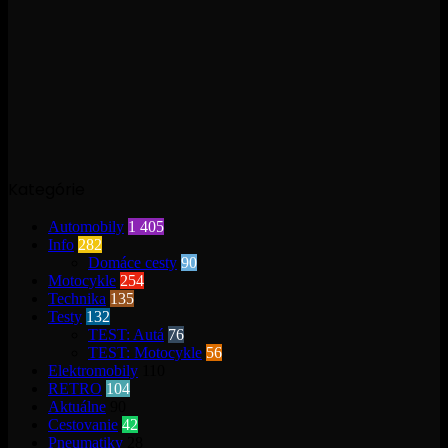
Kategórie
Automobily
1 405
Info
282
Domáce cesty
90
Motocykle
254
Technika
135
Testy
132
TEST: Autá
76
TEST: Motocykle
56
Elektromobily
110
RETRO
104
Aktuálne
90
Cestovanie
42
Pneumatiky
28