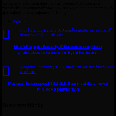
vzrušenie z jazdy sú aj dnes mojimi "drogami". Motoristickej
žurnalistike sa venujem už viac ako 10 rokov a je to nielen práca, ale
aj to najlepšie a najzaujímavejšie hobby.
Website
Nové Piaggio Beverly 310 ponúka agilitu a praktickosť
skútra s veľkými kolesami
Nové Piaggio Beverly 310 ponúka agilitu a
praktickosť skútra s veľkými kolesami
Morgan Supersport (2025): Starý vzhľad, nová hliníková
platforma
Morgan Supersport (2025): Starý vzhľad, nová
hliníková platforma
Súvisiace články