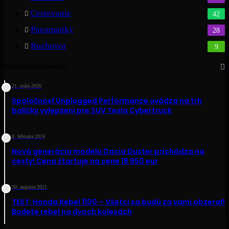
Cestovanie
42
Pneumatiky
28
Rozhovor
9
Najsledovanejšie
21. mája 2026
Spoločnosť Unplugged Performance uvádza na trh
balíčky vylepšení pre SUV Tesla Cybertruck
8. februára 2024
Nová generácia modelu Dacia Duster prichádza na
cesty! Cena štartuje na cene 18 950 eur
30. augusta 2021
TEST: Honda Rebel 1100 – Všetci sa budú za vami obzerať!
Budete rebel na dvoch kolesách