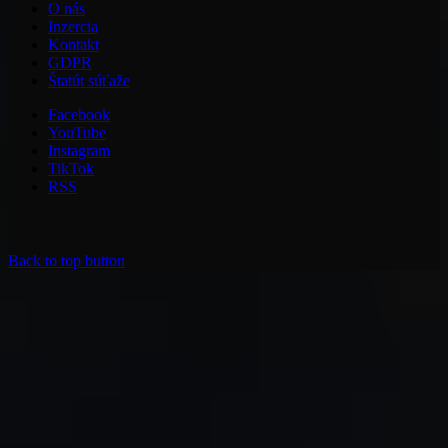
O nás
Inzercia
Kontakt
GDPR
Štatút súťaže
Facebook
YouTube
Instagram
TikTok
RSS
Back to top button