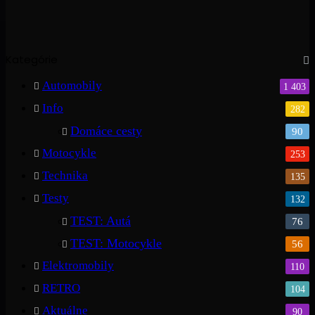
Kategórie
Automobily
1 403
Info
282
Domáce cesty
90
Motocykle
253
Technika
135
Testy
132
TEST: Autá
76
TEST: Motocykle
56
Elektromobily
110
RETRO
104
Aktuálne
90