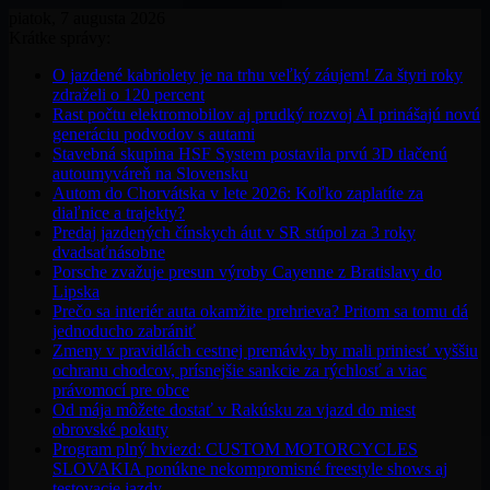
piatok, 7 augusta 2026
Krátke správy:
O jazdené kabriolety je na trhu veľký záujem! Za štyri roky
zdraželi o 120 percent
Rast počtu elektromobilov aj prudký rozvoj AI prinášajú novú
generáciu podvodov s autami
Stavebná skupina HSF System postavila prvú 3D tlačenú
autoumyváreň na Slovensku
Autom do Chorvátska v lete 2026: Koľko zaplatíte za
diaľnice a trajekty?
Predaj jazdených čínskych áut v SR stúpol za 3 roky
dvadsaťnásobne
Porsche zvažuje presun výroby Cayenne z Bratislavy do
Lipska
Prečo sa interiér auta okamžite prehrieva? Pritom sa tomu dá
jednoducho zabrániť
Zmeny v pravidlách cestnej premávky by mali priniesť vyššiu
ochranu chodcov, prísnejšie sankcie za rýchlosť a viac
právomocí pre obce
Od mája môžete dostať v Rakúsku za vjazd do miest
obrovské pokuty
Program plný hviezd: CUSTOM MOTORCYCLES
SLOVAKIA ponúkne nekompromisné freestyle shows aj
testovacie jazdy