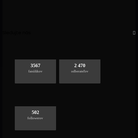
Sledujte nás
3567
2 470
fanúšikov
odberateľov
502
followerov