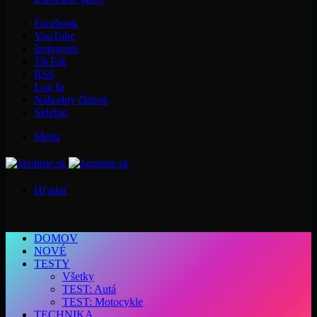
Facebook
YouTube
Instagram
TikTok
RSS
Log In
Náhodný článok
Sidebar
Menu
Hľadať
DOMOV
NOVÉ
TESTY
Všetky
TEST: Autá
TEST: Motocykle
TECHNIKA