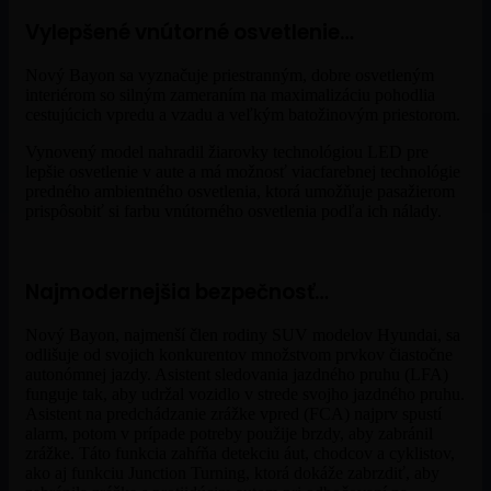
Vylepšené vnútorné osvetlenie…
Nový Bayon sa vyznačuje priestranným, dobre osvetleným
interiérom so silným zameraním na maximalizáciu pohodlia
cestujúcich vpredu a vzadu a veľkým batožinovým priestorom.
Vynovený model nahradil žiarovky technológiou LED pre
lepšie osvetlenie v aute a má možnosť viacfarebnej technológie
predného ambientného osvetlenia, ktorá umožňuje pasažierom
prispôsobiť si farbu vnútorného osvetlenia podľa ich nálady.
Najmodernejšia bezpečnosť…
Nový Bayon, najmenší člen rodiny SUV modelov Hyundai, sa
odlišuje od svojich konkurentov množstvom prvkov čiastočne
autonómnej jazdy. Asistent sledovania jazdného pruhu (LFA)
funguje tak, aby udržal vozidlo v strede svojho jazdného pruhu.
Asistent na predchádzanie zrážke vpred (FCA) najprv spustí
alarm, potom v prípade potreby použije brzdy, aby zabránil
zrážke. Táto funkcia zahŕňa detekciu áut, chodcov a cyklistov,
ako aj funkciu Junction Turning, ktorá dokáže zabrzdiť, aby