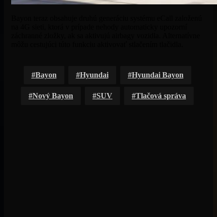
Bayon teraz obsahuje druhú generáciu systému eCall založenú
na 4G sieti, ktorá v prípade nehody automaticky upozorní
záchranné zložky, ak sa aktivujú airbagy vozidla. Alternatívne
môžu cestujúci túto funkciu aktivovať stlačením tlačidla.
Bayon
Hyundai
Hyundai Bayon
Nový Bayon
SUV
Tlačová správa