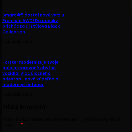
Smart #5 dostal novú verziu
Premium AWD! Do ponuky
prichádza aj štýlová Black
Collection
5. augusta 2026
Forster modernizuje svoje
polointegrované obytné
vozidlá! Viac úložného
priestoru, nová kúpeľňa a
modernejší interiér
5. augusta 2026
Pridaj komentár
Vaša e-mailová adresa nebude zverejnená.
Vyžadované polia sú
označené
*