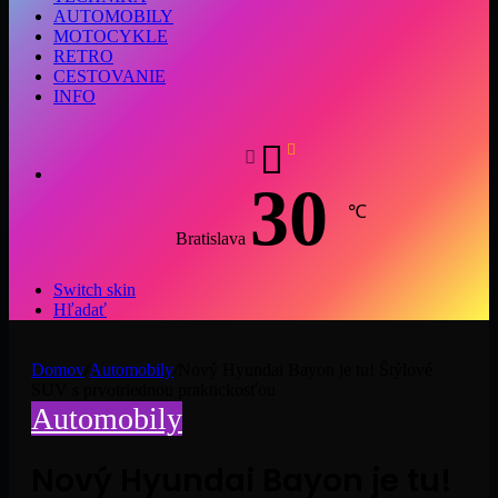
AUTOMOBILY
MOTOCYKLE
RETRO
CESTOVANIE
INFO
30
℃
Bratislava
Switch skin
Hľadať
Domov
/
Automobily
/
Nový Hyundai Bayon je tu! Štýlové
SUV s prvotriednou praktickosťou
Automobily
Nový Hyundai Bayon je tu!