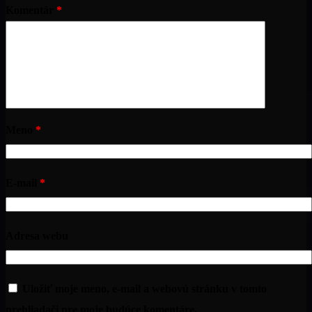
Komentár
*
Meno
*
E-mail
*
Adresa webu
Uložiť moje meno, e-mail a webovú stránku v tomto
prehliadači pre moje budúce komentáre.