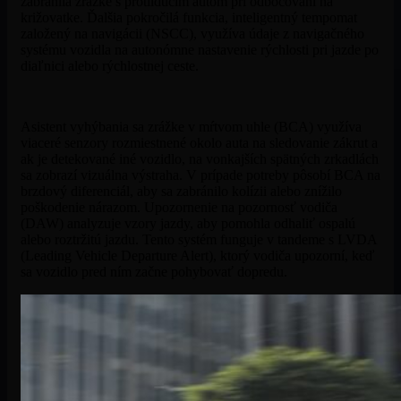
zabránila zrážke s protiidúcim autom pri odbočovaní na
križovatke. Ďalšia pokročilá funkcia, inteligentný tempomat
založený na navigácii (NSCC), využíva údaje z navigačného
systému vozidla na autonómne nastavenie rýchlosti pri jazde po
diaľnici alebo rýchlostnej ceste.
Asistent vyhýbania sa zrážke v mŕtvom uhle (BCA) využíva
viaceré senzory rozmiestnené okolo auta na sledovanie zákrut a
ak je detekované iné vozidlo, na vonkajších spätných zrkadlách
sa zobrazí vizuálna výstraha. V prípade potreby pôsobí BCA na
brzdový diferenciál, aby sa zabránilo kolízii alebo znížilo
poškodenie nárazom. Upozornenie na pozornosť vodiča
(DAW) analyzuje vzory jazdy, aby pomohla odhaliť ospalú
alebo roztržitú jazdu. Tento systém funguje v tandeme s LVDA
(Leading Vehicle Departure Alert), ktorý vodiča upozorní, keď
sa vozidlo pred ním začne pohybovať dopredu.