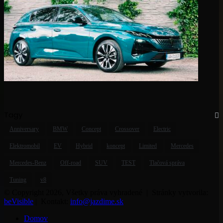
Tagy
Anniversary
BMW
Concept
Crossover
Electric
Elektromobil
EV
Hybrid
koncept
Limited
Mercedes
Mercedes-Benz
Off-road
SUV
TEST
Tlačová správa
Tuning
v8
© Copyright 2026, Všetky práva vyhradené | Stránky vytvorila:
beVisible
| Kontakt:
info@jazdime.sk
Domov