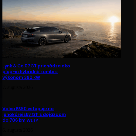
Lynk & Co 07GT prichádza ako
plug-in hybridné kombi s
výkonom 390 kW
7. augusta 2026
Volvo ES90 vstupuje na
juhokórejský trh s dojazdom
do 706 km WLTP
6. augusta 2026