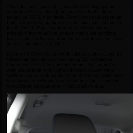
Zákazníci teraz ťažia zo 4,2-palcového LCD displeja pod
volanrom a 10,25-palcovej obrazovky s audiovizuálnou
navigáciou (AVN) v štandarde. Nový Bayon naďalej ponúka
funkcie, ktoré boli populárne už v predchádzajúcej verzii, ako
je voliteľný 10,25-palcový konfigurovateľný digitálny
prístrojový štít s voliteľnou grafikou v závislosti od režimu
jazdy, Apple CarPlay a Android Auto, bezdrôtová nabíjačka a
najnovšia aktualizácia Bluelink.
Dva porty USB-C – jeden vpredu a jeden vzadu – uľahčujú aj
súčasné nabíjanie najnovších technologických zariadení.
Predný port USB-A tiež umožňuje prenos dát, čo umožňuje
cestujúcim pripojiť svoj telefón k informačno-zábavnému
systému vozidla. Balík dopĺňa prémiový zvukový systém Bose,
ktorý pasažierom sľubuje vysokokvalitný zážitok z počúvania
vďaka ôsmim reproduktorom – vrátane subwoofera.