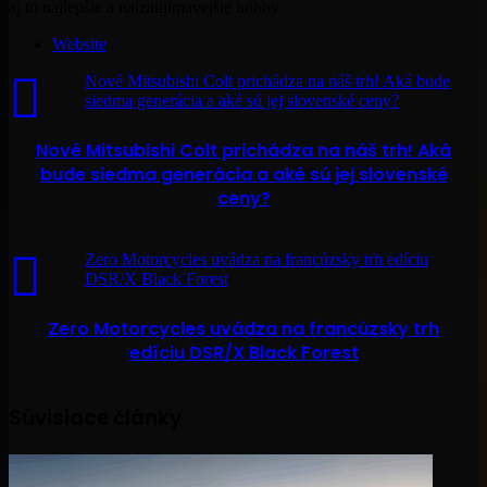
aj to najlepšie a najzaujímavejšie hobby.
Website
Nové Mitsubishi Colt prichádza na náš trh! Aká bude
siedma generácia a aké sú jej slovenské ceny?
Nové Mitsubishi Colt prichádza na náš trh! Aká
bude siedma generácia a aké sú jej slovenské
ceny?
Zero Motorcycles uvádza na francúzsky trh edíciu
DSR/X Black Forest
Zero Motorcycles uvádza na francúzsky trh
edíciu DSR/X Black Forest
Súvisiace články