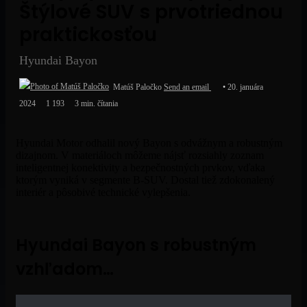
Štýlové SUV s prvotriednou
praktickosťou
Hyundai Bayon
Matúš Paločko
Send an email
20. januára
2024
1 193
3 min. čítania
Hyundai Motor odhalil nový Bayon s odvážnym a robustným
dizajnom. V materiáloch môžeme nájsť rozsiahly zoznam
inteligentnej konektivity a bezpečnostných prvkov, vďaka
ktorým vyniká v segmente B-SUV. Dostal tiež zdokonalený
interiér a pôsobivé technické vylepšenia.
Hyundai Bayon s robustným
vzhľadom…