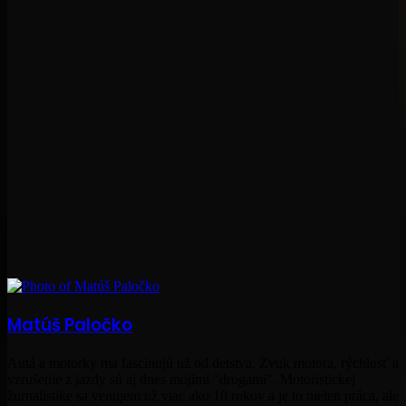
Matúš Paločko
Autá a motorky ma fascinujú už od detstva. Zvuk motora, rýchlosť a
vzrušenie z jazdy sú aj dnes mojimi "drogami". Motoristickej
žurnalistike sa venujem už viac ako 10 rokov a je to nielen práca, ale