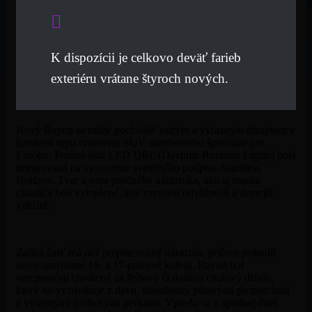
K dispozícii je celkovo deväť farieb
exteriéru vrátane štyroch nových.
Nový Bayon sa môže pochváliť ostrým a výrazným dizajnom v
karosérii typu crossover SUV navrhnutého špeciálne pre
Európu. Predná lišta LED DRL (Daytime Running Lights) bola
integrovaná na vytvorenie svetelného podpisu Seamless
Horizon. Tvar a vzor predného nárazníka, ako aj maska ​​
chladiča boli vylepšené, aby vytvorili odvážnejší a drsnejší
vzhľad.
Zadná časť má tiež prepracovaný nárazník, pričom pribudli
novo navrhnuté 16- a 17-palcové kolesá. Bayon bol
verejnosťou chválený za štýlový či dosliva coolový dizajn,
ktorý ho vyzdvihuje z davu, dosiahnutý pútavými proporciami
a výraznými grafickými prvkami. Vpredu sa v spodnej časti