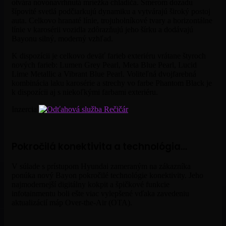
otvára novonavrhnutá mriežka chladiča. Smerom dozadu
šípovité svetlá podčiarkujú dynamiku a vytvárajú široký postoj
auta. Celkovo hranaté línie, trojuholníkové tvary a horizontálne
línie v karosérii vozidla zdôrazňujú jeho šírku a dodávajú
Bayonu silný, moderný vzhľad.
K dispozícii je celkovo deväť farieb exteriéru vrátane štyroch
nových farieb: Lumen Grey Pearl, Meta Blue Pearl, Lucid
Lime Metallic a Vibrant Blue Pearl. Voliteľná dvojfarebná
kombinácia laku karosérie a strechy vo farbe Phantom Black je
k dispozícii aj s niekoľkými farbami exteriéru.
Inzercia
Pokročilá konektivita a technológia…
V súlade s prístupom Hyundai zameraným na zákazníka
ponúka nový Bayon pokročilé technológie konektivity. Jeho
najmodernejší digitálny kokpit a špičkové funkcie
infotainmentu boli ešte viac vylepšené vďaka zavedeniu
aktualizácií máp Over-the-Air (OTA).