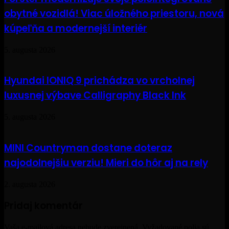
obytné vozidlá! Viac úložného priestoru, nová
kúpeľňa a modernejší interiér
5. augusta 2026
Hyundai IONIQ 9 prichádza vo vrcholnej
luxusnej výbave Calligraphy Black Ink
5. augusta 2026
MINI Countryman dostane doteraz
najodolnejšiu verziu! Mieri do hôr aj na rely
2. augusta 2026
Pridaj komentár
Vaša e-mailová adresa nebude zverejnená.
Vyžadované polia sú