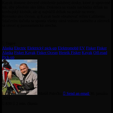
Kayak dostane drevené obloženie palubnej dosky, ktoré je upravené
tak, aby pôsobilo ako látka. Dokonca sa vzadu nachádza držiak na
kovbojský klobúk, ale aj najväčší držiak na pohár na svete.
Rovnako ako Ocean, aj Kayak bude obsahovať režim California.
Stlačením tlačidla sa spustia všetky okná vrátane zadného a zároveň
sa otvorí aj panoramatická strecha.
Tagov
Alaska
Electric
Elektrický pick-up
Elektromobil
EV
Fisker
Fisker
Alaska
Fisker Kayak
Fisker Ocean
Henrik Fisker
Kayak
Off-road
Pick-up
Matúš Paločko
Send an email
30. januára
2024
839
2 min. čítania