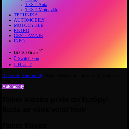
TEST: Autá
TEST: Motocykle
TECHNIKA
AUTOMOBILY
MOTOCYKLE
RETRO
CESTOVANIE
INFO
℃
Bratislava
36
Switch skin
Hľadať
Domov
/
Automobily
/
Fisker Alaska príde do Európy! Bude sa však
volať inak
Automobily
Fisker Alaska príde do Európy!
Bude sa však volať inak
Fisker Kayak