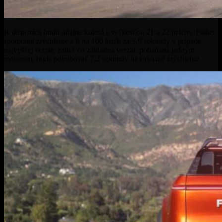
K dispozícii budú údajne kolesá s veľkosťou 21 a 22 palcov. Fisher
spomenul zrýchlenie z 0 na 100 km/h za 3,9 sekundy v prípade
najvyššej verzie, zatiaľ čo základná verzia, poháňaná jedným
motorom, bude potrebovať 7,2 sekundy na rovnaké zrýchlenie.