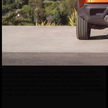
Kayak bude sedieť na predĺženej verzii platformy Fisker FT31,
ktorá je tiež základom pre model Ocean. Pickup bude dlhý 5 304
milimetrov a bude obsahovať nákladnú korbu s dĺžkou 1,4 metra,
ktorú je možné predĺžiť na 2,8 metra vďaka takzvanej Houdiniho
priečke, ktorá spája korbu so zadnou časťou kabíny. Fisher tvrdí, že
to bude najľahší a najudržateľnejší pick-up na svete.