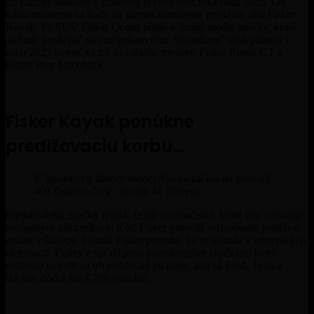
do Európy niekedy v priebehu prvého štvrťroka roku 2025. Od
tohto momentu sa bude na starom kontinente predávať ako Fisker
Kayak. Po SUV Fisker Ocean pôjde o druhý model značky, ktorý
sa bude predávať na európskom trhu.
Spoločnosť však plánuje v
roku 2025 uviesť na trh dva ďalšie modely, Fisker Ronin GT a
Fisker Pear hatchback.
Fisker Kayak ponúkne
predlžovaciu korbu…
V Spojených štátoch model Alaska začína na cene 45
400 dolárov, čo je zhruba 41 790 eur.
Predstavitelia značky tvrdia, že ide o označenie, ktoré viac rezonuje
európskym zákazníkom. Keď Fisker potvrdil rozhodnutie predávať
model v Európe, Henrik Fisher povedal, že to nebude v obrovských
objemoch. Fisker v súťaži proti zavedenejším značkám, ktoré
nedávno uviedli na trh elektrické pickupy, ako sú Ford, Tesla a
Rivian, dodal iba 4 700 vozidiel.