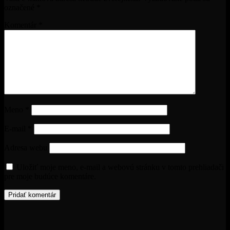
označené
*
Komentár
*
Meno
*
E-mail
*
Adresa webu
Uložiť moje meno, e-mail a webovú stránku v tomto prehliadači
pre moje budúce komentáre.