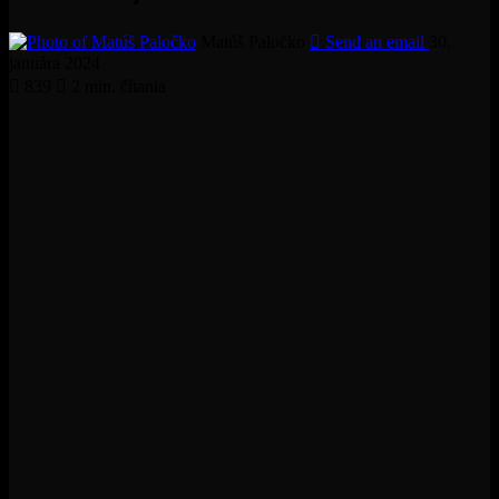
Matúš Paločko
Send an email
30.
januára 2024
839
2 min. čítania