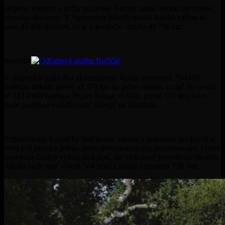
Objemy exportu a počty pridelené Európe zatiaľ neboli potvrdené,
rovnako ako ceny. V Spojených štátoch model Alaska začína na
cene 45 400 dolárov, čo je v prepočte zhruba 41 790 eur.
Inzercia
K dispozícii budú dva akumulátory. Verzia vybavená 75-kWh
batériou dokáže prejsť až 370 km na jedno nabitie, zatiaľ čo verzia
so 113-kWh batériou Hyper Range, dokáže prejsť 550 km, kým
bude potrebné vozidlo opäť zapojiť na elektrinu.
Pripravovaný Kayak by mal dostať variant s pohonom predných aj
všetkých kolies s jedno- alebo dvojmotorovým usporiadaním. Fisher
neuvádza žiadny výkon pick-upu, ale vrcholové prevedenie modelu
Alaska bude mať výkon 564 koní a krútiaci moment 738 Nm.