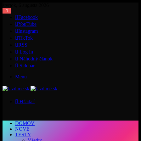
štvrtok, 6 augusta 2026
Facebook
YouTube
Instagram
TikTok
RSS
Log In
Náhodný článok
Sidebar
Menu
Hľadať
DOMOV
NOVÉ
TESTY
Všetky