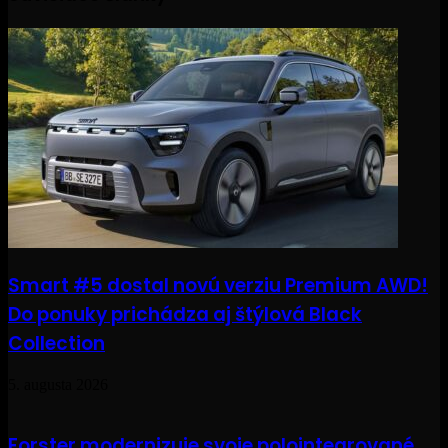
Smart #5 dostal novú verziu Premium AWD!
Do ponuky prichádza aj štýlová Black
Collection
5. augusta 2026
Forster modernizuje svoje polointegrované