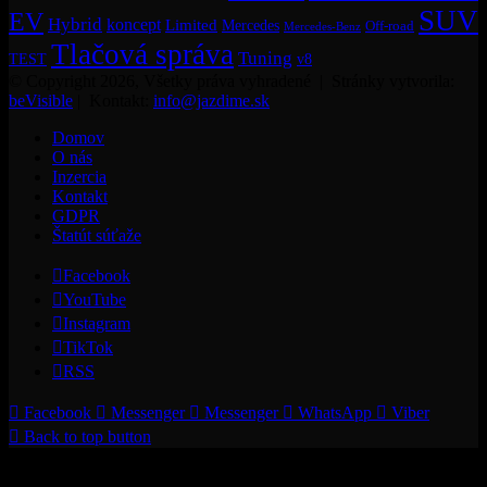
SUV
EV
Hybrid
koncept
Limited
Mercedes
Off-road
Mercedes-Benz
Tlačová správa
Tuning
TEST
v8
© Copyright 2026, Všetky práva vyhradené | Stránky vytvorila:
beVisible
| Kontakt:
info@jazdime.sk
Domov
O nás
Inzercia
Kontakt
GDPR
Štatút súťaže
Facebook
YouTube
Instagram
TikTok
RSS
Facebook
Messenger
Messenger
WhatsApp
Viber
Back to top button