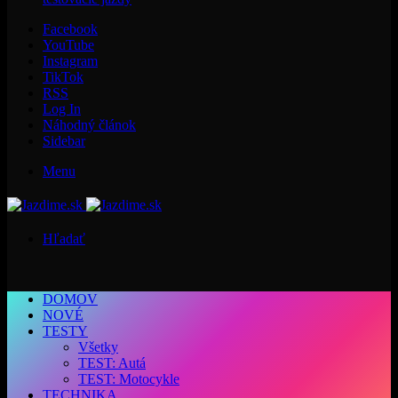
Facebook
YouTube
Instagram
TikTok
RSS
Log In
Náhodný článok
Sidebar
Menu
Hľadať
DOMOV
NOVÉ
TESTY
Všetky
TEST: Autá
TEST: Motocykle
TECHNIKA