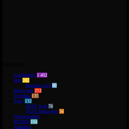
Kategórie
Automobily
1 402
Info
282
Domáce cesty
90
Motocykle
253
Technika
135
Testy
132
TEST: Autá
76
TEST: Motocykle
56
Elektromobily
109
RETRO
104
Aktuálne
90