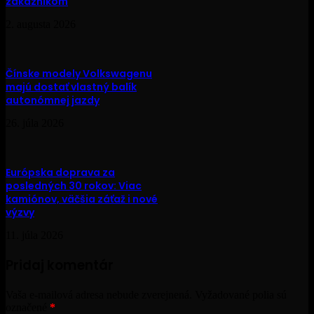
zákazníkom
2. augusta 2026
Čínske modely Volkswagenu
majú dostať vlastný balík
autonómnej jazdy
26. júla 2026
Európska doprava za
posledných 30 rokov: Viac
kamiónov, väčšia záťaž i nové
výzvy
11. júla 2026
Pridaj komentár
Vaša e-mailová adresa nebude zverejnená.
Vyžadované polia sú
označené
*