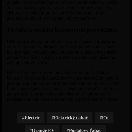
pomáha overovať techniku v rôznych podmienkach. Každý
areál má vlastný rytmus, záťaž aj spôsob používania. Ak
elektrické vozidlá fungujú naprieč takýmto spektrom,
posilňuje to dôveru v ich praktickú využiteľnosť.
Tichšia a lokálne bezemisná prevádzka…
Elektrický pohon je pri terminálových ťahačoch logický aj
preto, že pracujú v miestach, kde sa pohybujú zamestnanci a
kde je kvalita vzduchu citeľnou témou. Lokálne bezemisná
prevádzka môže zlepšiť prostredie v areáloch a tichší chod
znižuje hlukovú záťaž.
Míľnik Orange EV preto nie je iba firemnou štatistikou.
Ukazuje, že elektrifikácia úžitkových a pracovných vozidiel
postupuje aj mimo pozornosti hlavného automobilového trhu.
Práve takéto špecializované nasadenia môžu byť jedným z
najpraktickejších spôsobov, ako elektrický pohon rýchlo
prinášať tam, kde dáva ekonomický aj prevádzkový zmysel.
Electric
Elektrický ťahač
EV
Orange EV
Portálový ťahač