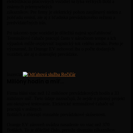
elektrifikácia pracovných vozidiel sa týka veľkých flotíl a
známych priemyselných
zákazníkov. Pre firmy je elektrický pohon zaujímavý nielen z
pohľadu emisií, ale aj z hľadiska prevádzkového režimu a
predvídateľných trás.
Pri takomto type vozidiel je dôležitá najmä spoľahlivosť.
Terminálové ťahače pracujú často v náročnom tempe a ich
výpadok môže ovplyvniť logistický tok celého areálu. Preto je
významné, že Orange EV nehovorí iba o počte dodaných
vozidiel, ale aj o doterajšej prevádzke.
Inzercia
Milióny hodín a míľ…
Firma hlási viac než 12 miliónov prevádzkových hodín a 33
miliónov míľ. Tieto údaje naznačujú, že nejde o pilotný projekt
ani okrajové testovanie. Elektrické terminálové ťahače už
pracujú v reálnych
flotilách a zbierajú rozsiahle prevádzkové skúsenosti.
Orange EV zároveň uvádza nasadenie vo viac než 370
flotilách. To je dôležité číslo, pretože diverzita zákazníkov