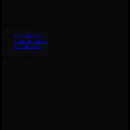
Sledujte nás
3567
fanúšikov
2 460
odberateľov
502
followerov
TikTok Jazdime.sk