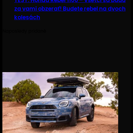
TEST: Honda Rebel 1100 – Všetci sa budú
za vami obzerať! Budete rebel na dvoch
kolesách
Naposledy pridané