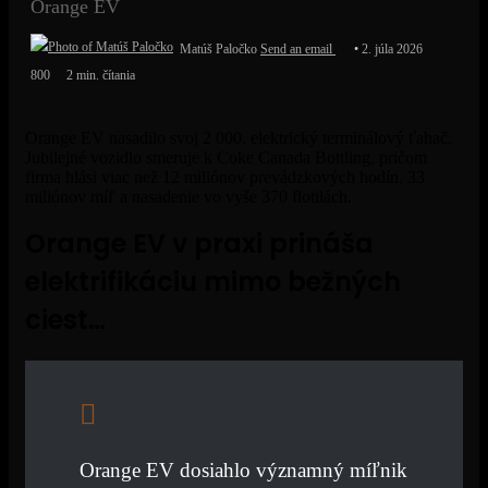
Orange EV
Matúš Paločko
Send an email
2. júla 2026
800
2 min. čítania
Orange EV nasadilo svoj 2 000. elektrický terminálový ťahač.
Jubilejné vozidlo smeruje k Coke Canada Bottling, pričom
firma hlási viac než 12 miliónov prevádzkových hodín, 33
miliónov míľ a nasadenie vo vyše 370 flotilách.
Orange EV v praxi prináša
elektrifikáciu mimo bežných
ciest…
Orange EV dosiahlo významný míľnik