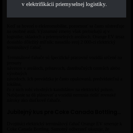
v elektrifikácii priemyselnej logistiky.
Keď sa hovorí o elektromobilite, pozornosť sa často sústreďuje
na osobné autá. Významné zmeny však prebiehajú aj v
logistike, skladoch a priemyselných areáloch. Orange EV teraz
dosiahlo dôležitý míľnik: nasadilo svoj 2 000-ci elektrický
terminálový ťahač.
Terminálové ťahače sú špecifické pracovné vozidlá určené na
presuny
návesov v areáloch, prístavoch, distribučných centrách alebo
výrobných
závodoch. Ich prevádzka je často opakovaná, predvídateľná a
lokálna,
čo z nich robí vhodných kandidátov na elektrický pohon.
Nabíjanie sa dá plánovať a vozidlá nemusia riešiť rovnaké
nároky ako diaľkové ťahače.
Jubilejný kus pre Coke Canada Bottling…
Dvojtisíci elektrický terminálový ťahač Orange EV smeruje k
Coke Canada Bottling. Samotný odberateľ ukazuje, že