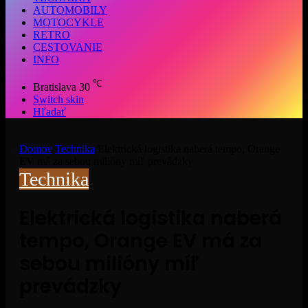
AUTOMOBILY
MOTOCYKLE
RETRO
CESTOVANIE
INFO
℃
Bratislava
30
Switch skin
Hľadať
Domov
/
Technika
/
Elektrická logistika naberá tempo, Orange
EV má za sebou milióny míľ prevádzky
Technika
Elektrická logistika naberá
tempo, Orange EV má za
sebou milióny míľ
prevádzky