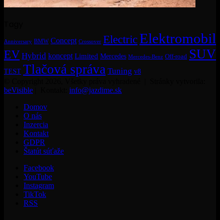
Tagy
Elektromobil
Electric
Concept
BMW
Crossover
Anniversary
SUV
EV
Hybrid
koncept
Limited
Mercedes
Off-road
Mercedes-Benz
Tlačová správa
Tuning
TEST
v8
© Copyright 2026, Všetky práva vyhradené | Stránky vytvorila:
beVisible
| Kontakt:
info@jazdime.sk
Domov
O nás
Inzercia
Kontakt
GDPR
Štatút súťaže
Facebook
YouTube
Instagram
TikTok
RSS