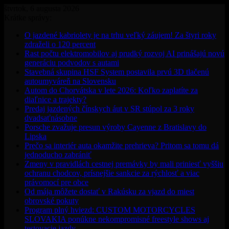
štvrtok, 6 augusta 2026
Krátke správy:
O jazdené kabriolety je na trhu veľký záujem! Za štyri roky
zdraželi o 120 percent
Rast počtu elektromobilov aj prudký rozvoj AI prinášajú novú
generáciu podvodov s autami
Stavebná skupina HSF System postavila prvú 3D tlačenú
autoumyváreň na Slovensku
Autom do Chorvátska v lete 2026: Koľko zaplatíte za
diaľnice a trajekty?
Predaj jazdených čínskych áut v SR stúpol za 3 roky
dvadsaťnásobne
Porsche zvažuje presun výroby Cayenne z Bratislavy do
Lipska
Prečo sa interiér auta okamžite prehrieva? Pritom sa tomu dá
jednoducho zabrániť
Zmeny v pravidlách cestnej premávky by mali priniesť vyššiu
ochranu chodcov, prísnejšie sankcie za rýchlosť a viac
právomocí pre obce
Od mája môžete dostať v Rakúsku za vjazd do miest
obrovské pokuty
Program plný hviezd: CUSTOM MOTORCYCLES
SLOVAKIA ponúkne nekompromisné freestyle shows aj
testovacie jazdy