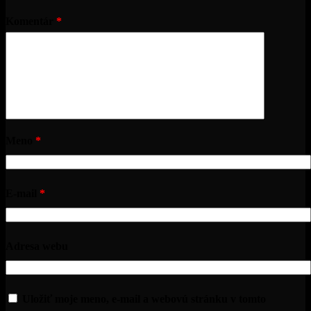
Komentár
*
Meno
*
E-mail
*
Adresa webu
Uložiť moje meno, e-mail a webovú stránku v tomto