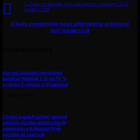
Li Auto predstavilo nový päťmiestny prémiový SUV
model Li L8
Li Auto predstavilo nový päťmiestny prémiový
SUV model Li L8
Súvisiace články
Hongqi ukázalo revolučnú
batériu! Nabitie z 10 na 70 %
trvá len 3 minúty a 41 sekúnd
3. augusta 2026
Čínsky SuperPanther spustil
sériovú výrobu elektrických
kamiónov v Rakúsku! Prvé
vozidlá už mieria k