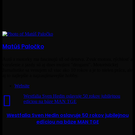
Matúš Paločko
Autá a motorky ma fascinujú už od detstva. Zvuk motora, rýchlosť a
vzrušenie z jazdy sú aj dnes mojimi "drogami". Motoristickej
žurnalistike sa venujem už viac ako 10 rokov a je to nielen práca, ale
aj to najlepšie a najzaujímavejšie hobby.
Website
Westfalia Sven Hedin oslavuje 50 rokov jubilejnou
edíciou na báze MAN TGE
Westfalia Sven Hedin oslavuje 50 rokov jubilejnou
edíciou na báze MAN TGE