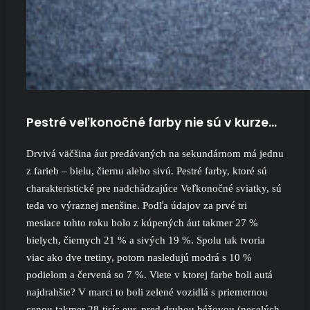
Pestré veľkonočné farby nie sú v kurze…
Drvivá väčšina áut predávaných na sekundárnom má jednu
z farieb – bielu, čiernu alebo sivú. Pestré farby, ktoré sú
charakteristické pre nadchádzajúce Veľkonočné sviatky, sú
teda vo výraznej menšine. Podľa údajov za prvé tri
mesiace tohto roku bolo z kúpených áut takmer 27 %
bielych, čiernych 21 % a sivých 19 %. Spolu tak tvoria
viac ako dve tretiny, potom nasledujú modrá s 10 %
podielom a červená so 7 %. Viete v ktorej farbe boli autá
najdrahšie? V marci to boli zelené vozidlá s priemernou
cenou takmer 28-tisíc eur, pred druhou béžovou (necelých