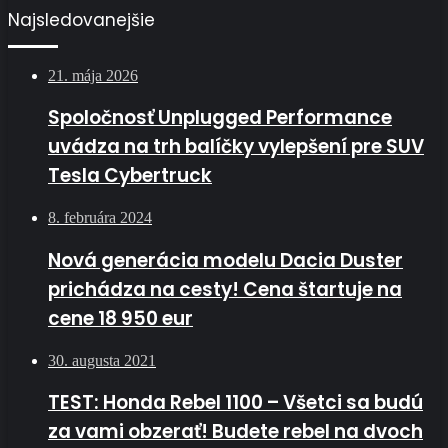
Najsledovanejšie
21. mája 2026
Spoločnosť Unplugged Performance
uvádza na trh balíčky vylepšení pre SUV
Tesla Cybertruck
8. februára 2024
Nová generácia modelu Dacia Duster
prichádza na cesty! Cena štartuje na
cene 18 950 eur
30. augusta 2021
TEST: Honda Rebel 1100 – Všetci sa budú
za vami obzerať! Budete rebel na dvoch