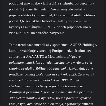
podobnej úrovni ako vlani a držia si zhruba 36-percentný
podiel. Výraznejšie medziročné posuny ale badať v
prípade elektrických vozidiel, ktoré sa už dostali na trhový
podiel 3,6 % a taktiež hybridov (full hybridy a plug-in
hybridy) s aktuálnymi 3,2 %. V oboch prípadoch išlo o
viac ako 60 % medziročné navýšenie.
Tento trend zaznamenali aj v spoločnosti AURES Holdings,
ktorá prevádzkuje v strednej Európe medzinárodnú sieť
autocentier AAA AUTO a Mototechna.
„V práve
uplynulom marci, len za jeden mesiac, sme v rámci celej
skupiny predali približne 400 plne elektrických áut, čo je
prakticky rovnaký počet ako za celý rok 2023. Za prvé tri
mesiace tohto roku ich bolo takmer 800. Podiel
elektromobilov na celkových predajoch skupiny už
dosahuje 4 percentá. V ponuke máme aktuálne približne
300 elektromobilov a hybridov, no ich počet sa výrazne
znižuje tým, ako rastie po nich dopyt,“
približuje situáciu