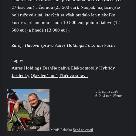
27-tisíc eur) a čiernou (23 500 eur). Naopak, najlacnejšie
boli ružové autá, ktorých sa však predalo len niekoľko
kusov s priemernou cenou 10 800 eur, potom fialové (12
500 eur) a hnedé (13 000 eur).
Zdroj: Tlačová správa Aures Holdings Foto: ilustračné
Tagov
Aures Holdings
Drahšie palivá
Elektromobily
Hybridy
Jazdenky
Ojazdené autá
Tlačová správa
3. apríla 2026
612
4 min. čítania
Matúš Paločko
Send an email