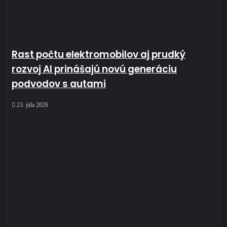
Rast počtu elektromobilov aj prudký
rozvoj AI prinášajú novú generáciu
podvodov s autami
23. júla 2026