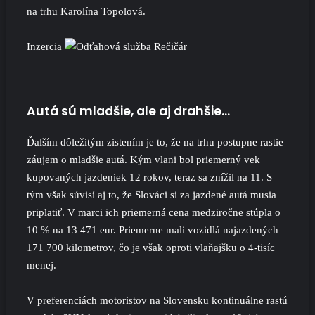
na trhu Karolína Topolová.
Inzercia
Autá sú mladšie, ale aj drahšie…
Ďalším dôležitým zistením je to, že na trhu postupne rastie
záujem o mladšie autá. Kým vlani bol priemerný vek
kupovaných jazdeniek 12 rokov, teraz sa znížil na 11. S
tým však súvisí aj to, že Slováci si za jazdené autá musia
priplatiť. V marci ich priemerná cena medziročne stúpla o
10 % na 13 471 eur. Priemerne mali vozidlá najazdených
171 700 kilometrov, čo je však oproti vlaňajšku o 4-tisíc
menej.
V preferenciách motoristov na Slovensku kontinuálne rastú