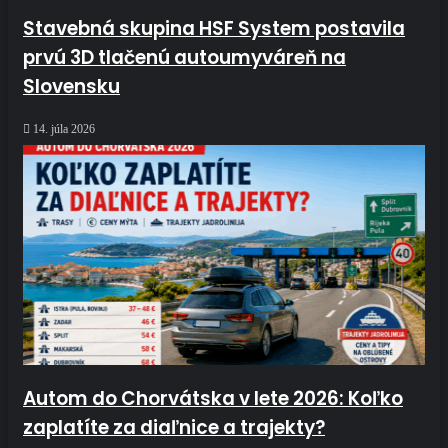
Stavebná skupina HSF System postavila
prvú 3D tlačenú autoumyváreň na
Slovensku
14. júla 2026
Autom do Chorvátska v lete 2026: Koľko
zaplatíte za diaľnice a trajekty?