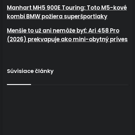
Manhart MH5 900E Touring: Toto M5-kové kombi BMW
Manhart MH5 900E Touring: Toto M5-kové
požiera superšportiaky
kombi BMW požiera superšportiaky
Menšie to už ani nemôže byť: Ari 458 Pro (2026) prekvapuje
Menšie to už ani nemôže byť: Ari 458 Pro
ako mini-obytný príves
(2026) prekvapuje ako mini-obytný príves
Súvisiace články