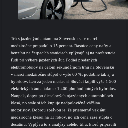
Trh s jazdenými autami na Slovensku sa v marci
medziročne prepadol o 15 percent. Rastúce ceny nafty a
benzínu na čerpacích staniciach vplývajú aj na preferencie
ľudí pri výbere jazdených áut. Podiel predaných
elektromobilov na celom sekundárnom trhu na Slovensku
v marci medziročne stúpol o vyše 60 %, podobne tak aj u
hybridov. Len za jeden mesiac si Slováci kúpili vyše 1 500
elektrických áut a takmer 1 400 plnohodnotných hybridov.
Naopak, dopyt po dieselových ojazdených automobiloch
klesá, no stále si ich kupuje nadpolovičná väčšina
motoristov. Dobrou správou je, že priemerný vek áut
medziročne klesol na 11 rokov, no ich cena zase stúpla o
desatinu. Vyplýva to z analýzy celého trhu, ktorú pripravili