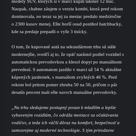
modely SUV, ktorých si v marci kúpili takmer 12 tisíc.
Naopak, chabne záujem o verziu kombi, ktorá pred rokom
dominovala, no teraz sa jej za mesiac predalo medziročne
o 2300 kusov menej. Ešte horší osud postihol hatchbacky,
kde sa predaje prepadli o vyše 3 tisícky.
O tom, že kupované autá na sekundárnom trhu sú stále
modernejšie, svedčí aj to, že opäť narástol podiel vozidiel s
automatickou prevodovkou a klesol dopyt po manuálnom
prevedení. S automatom jazdilo v marci už 54 % aktuálne
kúpených jazdeniek, s manuálom zvyšných 46 %. Pred
rokom bol pritom pomer zhruba 50 na 50, pričom o pár
desatín percent mali ešte navrch manuálne prevodovky.
„Na trhu sledujeme postupný posun k mladším a lepšie
vybaveným vozidlám, čo odráža meniace sa očakávania
vodičov, a teda ich väčší dôraz na komfort, bezpečnosť a
samozrejme aj moderné technológie. S tým prirodzene