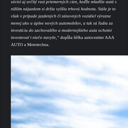
súvisí aj určitý rast priemerných cien, keďže mladšie autá s
nižším nájazdom si držia vyššiu trhovú hodnotu. Stále je to
však v prípade jazdených či zánovných vozidiel výrazne
menej ako u úplne nových automobilov, a tak sú ľudia za
investíciu do zachovalého a modernejšieho auta ochotní
investovať i niečo navyše,“
dopĺňa šéfka autocentier AAA
AUTO a Mototechna.