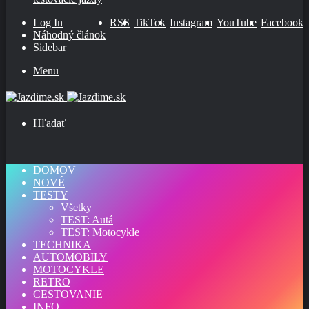
Log In
RSS
TikTok
Instagram
YouTube
Facebook
Náhodný článok
Sidebar
Menu
Hľadať
DOMOV
NOVÉ
TESTY
Všetky
TEST: Autá
TEST: Motocykle
TECHNIKA
AUTOMOBILY
MOTOCYKLE
RETRO
CESTOVANIE
INFO