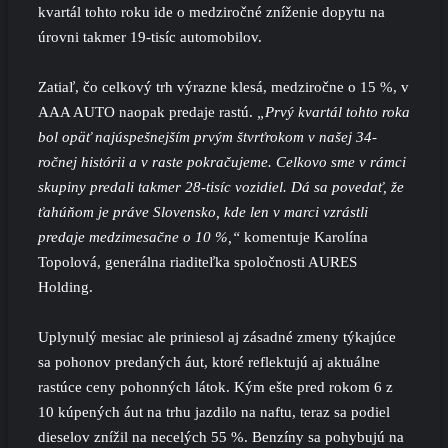
kvartál tohto roku ide o medziročné zníženie dopytu na
úrovni takmer 19-tisíc automobilov.
Zatiaľ, čo celkový trh výrazne klesá, medziročne o 15 %, v
AAA AUTO naopak predaje rastú.
„Prvý kvartál tohto roka
bol opäť najúspešnejším prvým štvrťrokom v našej 34-
ročnej histórii a v raste pokračujeme. Celkovo sme v rámci
skupiny predali takmer 28-tisíc vozidiel. Dá sa povedať, že
ťahúňom je práve Slovensko, kde len v marci vzrástli
predaje medzimesačne o 10 %,“
komentuje Karolína
Topolová, generálna riaditeľka spoločnosti AURES
Holding.
Uplynulý mesiac ale priniesol aj zásadné zmeny týkajúce
sa pohonov predaných áut, ktoré reflektujú aj aktuálne
rastúce ceny pohonných látok. Kým ešte pred rokom 6 z
10 kúpených áut na trhu jazdilo na naftu, teraz sa podiel
dieselov znížil na necelých 55 %. Benzíny sa pohybujú na