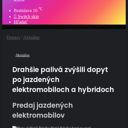
℃
Bratislava
16
Switch skin
Hľadať
Domov
/
Aktuálne
Aktuálne
Drahšie palivá zvýšili dopyt
po jazdených
elektromobiloch a hybridoch
Predaj jazdených
elektromobilov