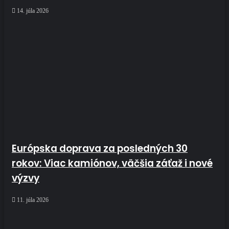
14. júla 2026
Európska doprava za posledných 30
rokov: Viac kamiónov, väčšia záťaž i nové
výzvy
11. júla 2026