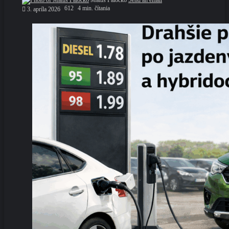
Matúš Paločko
Send an email
612
4 min. čítania
3. apríla 2026