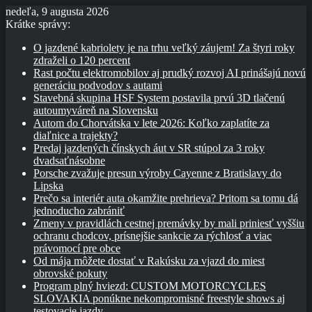
nedeľa, 9 augusta 2026
Krátke správy:
O jazdené kabriolety je na trhu veľký záujem! Za štyri roky
zdraželi o 120 percent
Rast počtu elektromobilov aj prudký rozvoj AI prinášajú novú
generáciu podvodov s autami
Stavebná skupina HSF System postavila prvú 3D tlačenú
autoumyváreň na Slovensku
Autom do Chorvátska v lete 2026: Koľko zaplatíte za
diaľnice a trajekty?
Predaj jazdených čínskych áut v SR stúpol za 3 roky
dvadsaťnásobne
Porsche zvažuje presun výroby Cayenne z Bratislavy do
Lipska
Prečo sa interiér auta okamžite prehrieva? Pritom sa tomu dá
jednoducho zabrániť
Zmeny v pravidlách cestnej premávky by mali priniesť vyššiu
ochranu chodcov, prísnejšie sankcie za rýchlosť a viac
právomocí pre obce
Od mája môžete dostať v Rakúsku za vjazd do miest
obrovské pokuty
Program plný hviezd: CUSTOM MOTORCYCLES
SLOVAKIA ponúkne nekompromisné freestyle shows aj
testovacie jazdy