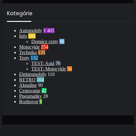
Kategórie
Automobily
1 405
Info
282
Domáce cesty
90
Motocykle
254
Technika
135
Testy
132
TEST: Autá
76
TEST: Motocykle
56
Elektromobily
110
RETRO
104
Aktuálne
90
Cestovanie
42
Pneumatiky
28
Rozhovor
9