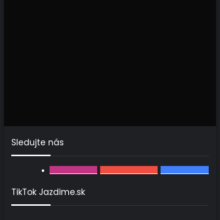
Sledujte nás
502
followerov
2 470
odberateľov
3567
fanúšikov
TikTok Jazdime.sk