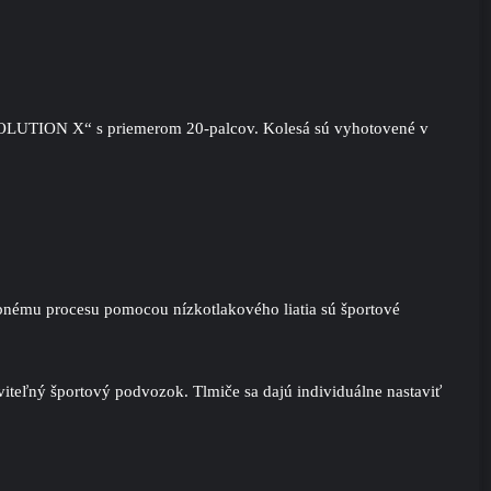
 „VOLUTION X“ s priemerom 20-palcov. Kolesá sú vyhotovené v
bnému procesu pomocou nízkotlakového liatia sú športové
aviteľný športový podvozok. Tlmiče sa dajú individuálne nastaviť