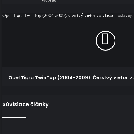
Website
Opel Tigra TwinTop (2004-2009): Čerstvý vietor vo vlasoch oslavuje
Opel Tigra TwinTop (2004-2009): Čerstvý vietor v
Súvisiace články