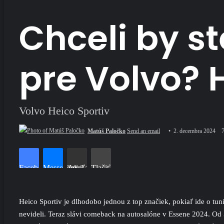
Chceli by s
pre Volvo? H
Volvo Heico Sportiv
Matúš Paločko
Send an email
2. decembra 2024
Facebook
Messenger
Zdieľať cez email
Tlačiť
Heico Sportiv je dlhodobo jednou z top značiek, pokiaľ ide o t
nevideli. Teraz slávi comeback na autosalóne v Essene 2024. O