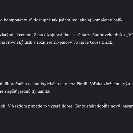
o komponenty sú dostupné tak jednotlivo, ako aj kompletný balík.
 zlatými akcentmi. Zlatá dizajnová línia sa ťahá zo športového disku
rast rovnaký disk v rozmere 21-palcov vo farbe Gloss Black.
dlhoročného technologického partnera Pirelli. Vďaka zložitému výro
ľne zlepšiť jazdnú dynamiku.
uvidí. V každom prípade to vyzerá dobre. Tento efekt dopĺňa nový, nast