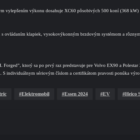
ným vylepšením výkonu dosahuje XC60 pôsobivých 500 koní (368 kW) a
 ovládaním klapiek, vysokovýkonným brzdovým systémom a rôznymi dop
Forged”, ktorý sa po prvý raz predstavuje pre Volvo EX90 a Polestar 
S individuálnym sériovým číslom a certifikátom pravosti ponúka výrobc
tric
Elektromobil
Essen 2024
EV
Heico 