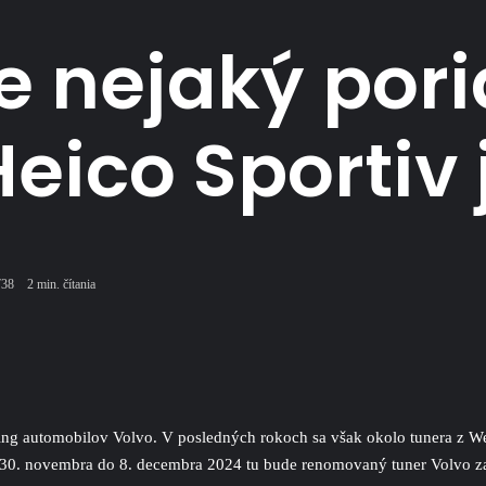
te nejaký por
eico Sportiv 
738
2 min. čítania
uning automobilov Volvo. V posledných rokoch sa však okolo tunera z W
d 30. novembra do 8. decembra 2024 tu bude renomovaný tuner Volvo 