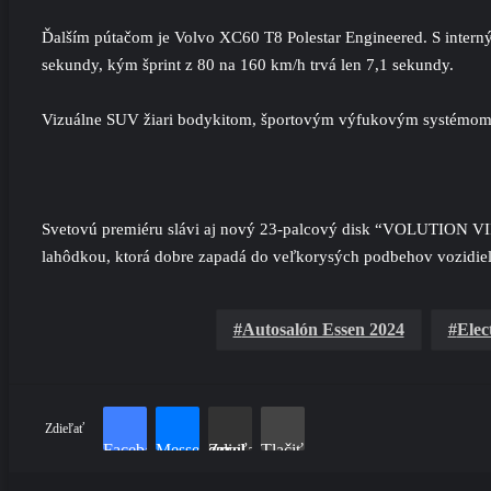
Ďalším pútačom je Volvo XC60 T8 Polestar Engineered. S inter
sekundy, kým šprint z 80 na 160 km/h trvá len 7,1 sekundy.
Vizuálne SUV žiari bodykitom, športovým výfukovým systémom s
Svetovú premiéru slávi aj nový 23-palcový disk “VOLUTION VII. 
lahôdkou, ktorá dobre zapadá do veľkorysých podbehov vozidiel. 
Autosalón Essen 2024
Elec
Zdieľať
Facebook
Messenger
Zdieľať cez email
Tlačiť