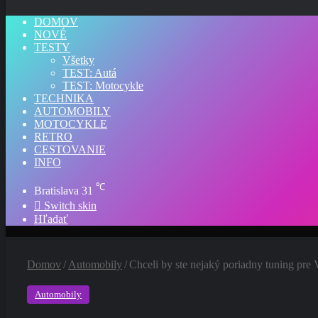
DOMOV
NOVÉ
TESTY
Všetky
TEST: Autá
TEST: Motocykle
TECHNIKA
AUTOMOBILY
MOTOCYKLE
RETRO
CESTOVANIE
INFO
℃
Bratislava
31
Switch skin
Hľadať
Domov
/
Automobily
/
Chceli by ste nejaký poriadny tuning pre 
Automobily