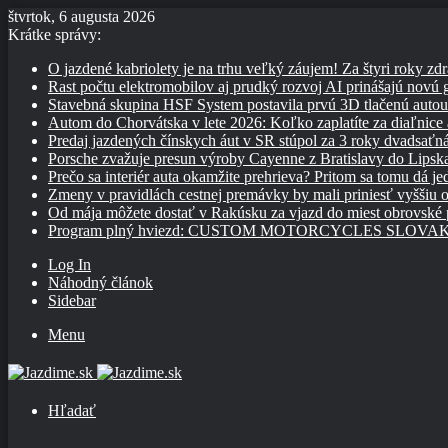
štvrtok, 6 augusta 2026
Krátke správy:
O jazdené kabriolety je na trhu veľký záujem! Za štyri roky zdr
Rast počtu elektromobilov aj prudký rozvoj AI prinášajú novú
Stavebná skupina HSF System postavila prvú 3D tlačenú auto
Autom do Chorvátska v lete 2026: Koľko zaplatíte za diaľnice a
Predaj jazdených čínskych áut v SR stúpol za 3 roky dvadsaťn
Porsche zvažuje presun výroby Cayenne z Bratislavy do Lipsk
Prečo sa interiér auta okamžite prehrieva? Pritom sa tomu dá j
Zmeny v pravidlách cestnej premávky by mali priniesť vyššiu o
Od mája môžete dostať v Rakúsku za vjazd do miest obrovské
Program plný hviezd: CUSTOM MOTORCYCLES SLOVAKIA pon
Log In
Náhodný článok
Sidebar
Menu
Hľadať