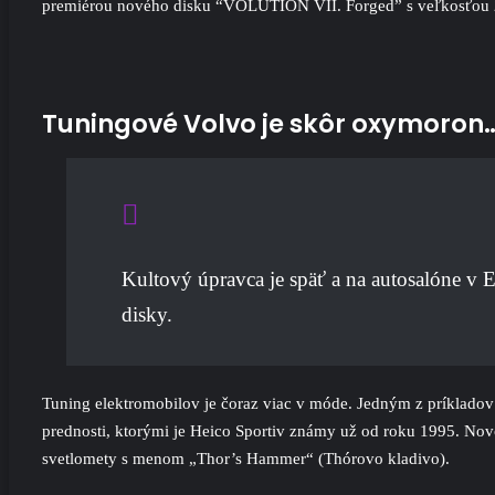
premiérou nového disku “VOLUTION VII. Forged” s veľkosťou 
Tuningové Volvo je skôr oxymoron
Kultový úpravca je späť a na autosalóne v E
disky.
Tuning elektromobilov je čoraz viac v móde. Jedným z príklado
prednosti, ktorými je Heico Sportiv známy už od roku 1995. Nov
svetlomety s menom „Thor’s Hammer“ (Thórovo kladivo).