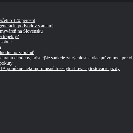
aželi o 120 percent
 generáciu podvodov s autami
umyváreň na Slovensku
 trajekty?
ásobne
a
ednoducho zabrániť
chranu chodcov, prísnejšie sankcie za rýchlosť a viac právomocí pre o
 pokuty
úkne nekompromisné freestyle shows aj testovacie jazdy