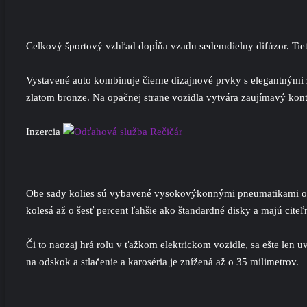
Celkový športový vzhľad dopĺňa vzadu sedemdielny difúzor. Tiet
Vystavené auto kombinuje čierne dizajnové prvky s elegantnými
zlatom bronze. Na opačnej strane vozidla vytvára zaujímavý kont
Inzercia
Obe sady kolies sú vybavené vysokovýkonnými pneumatikami od 
kolesá až o šesť percent ľahšie ako štandardné disky a majú cite
Či to naozaj hrá rolu v ťažkom elektrickom vozidle, sa ešte len 
na odskok a stlačenie a karoséria je znížená až o 35 milimetrov.