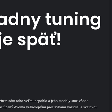
iadny tuning
je späť!
eiterstadtu toho veľmi nepohlo a jeho modely sme vôbec
zastúpený dvoma veľkolepými prestavbami vozidiel a svetovou