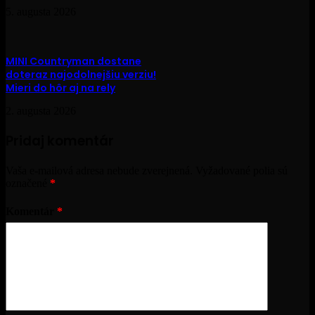
5. augusta 2026
MINI Countryman dostane
doteraz najodolnejšiu verziu!
Mieri do hôr aj na rely
2. augusta 2026
Pridaj komentár
Vaša e-mailová adresa nebude zverejnená.
Vyžadované polia sú
označené
*
Komentár
*