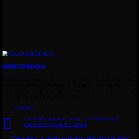
Matúš Paločko
Autá a motorky ma fascinujú už od detstva. Zvuk motora, rýchlosť a
vzrušenie z jazdy sú aj dnes mojimi "drogami". Motoristickej
žurnalistike sa venujem už viac ako 10 rokov a je to nielen práca, ale
aj to najlepšie a najzaujímavejšie hobby.
Website
Chery New Journeo Concept: Hybridný obytný
automobil s dojazdom 2 500 km
Chery New Journeo Concept: Hybridný obytný