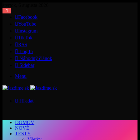
štvrtok, 6 augusta 2026
Facebook
YouTube
Instagram
TikTok
RSS
Log In
Náhodný článok
Sidebar
Menu
Hľadať
DOMOV
NOVÉ
TESTY
Všetky