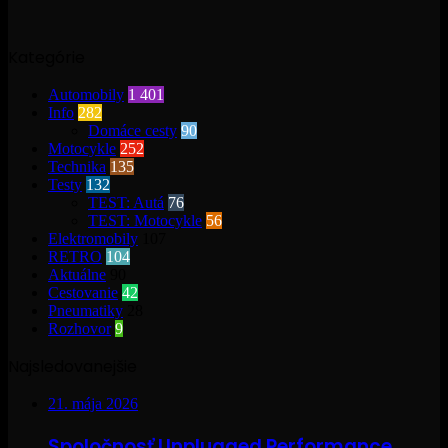
Kategórie
Automobily
1 401
Info
282
Domáce cesty
90
Motocykle
252
Technika
135
Testy
132
TEST: Autá
76
TEST: Motocykle
56
Elektromobily
107
RETRO
104
Aktuálne
90
Cestovanie
42
Pneumatiky
28
Rozhovor
9
Najsledovanejšie
21. mája 2026
Spoločnosť Unplugged Performance