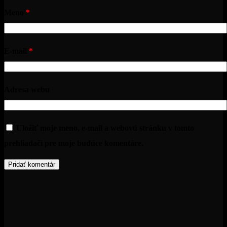
Meno
*
E-mail
*
Adresa webu
Uložiť moje meno, e-mail a webovú stránku v tomto
prehliadači pre moje budúce komentáre.