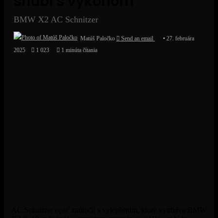
snúbi s výkonom
BMW X2 AC Schnitzer
Matúš Paločko
Send an email
27. februára
2025
1 023
1 minúta čítania
AC Schnitzer opäť zaútočil s vylepšením, ktoré vytrháva BMW