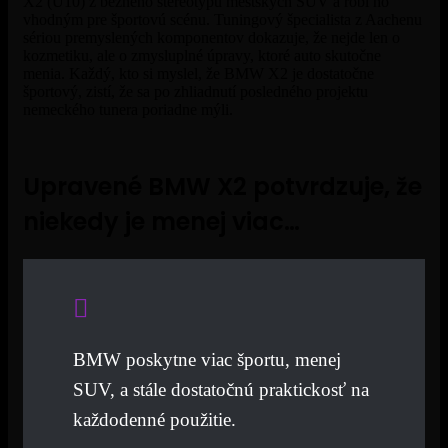
X2 (U10) z bežného stereotypu mestských SUV a robí ho
vhodným pre športovú scénu. Tuningový špecialista z Aachenu
sériou premyslených komponentov dokazuje, že nejde len o
kozmetiku, ale o zmysluplné úpravy, ktoré auto skutočne
menia. Každý, kto si myslel, že BMW X2 je dostatočne
športový, zistí, že sa po zhliadnutí posledného projektu
nemeckého tunera poriadne mýli.
Upravené BMW X2 potvrdzuje, že
niekedy je menej viac…
BMW poskytne viac športu, menej
SUV, a stále dostatočnú praktickosť na
každodenné použitie.