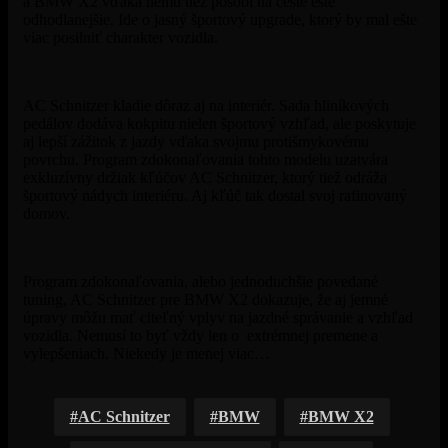
a BMW X2 vďaka nemu tiež pôsobí na ceste ešte
odhodlanejšie. Ide o jasný športový upgrade, ktorý by mal ešte
viac posilniť charakter vozidla.
AC Schnitzer kladie dôraz aj na interiér. Sada hliníkových
pedálov dodáva kokpitu nielen športový vzhľad, ale poskytuje
aj lepší zážitok z jazdy vďaka svojmu protišmykovému
povrchu. Program zdokonaľovania tohto modelu uzatvára
exkluzívny držiak kľúčov AC Schnitzer, ktorý tiež odráža
športový nádych interiéru. Aj kľúč tak dostal svoj rafinovaný
domov.
Program zdokonaľovania, alebo jednoduchšie povedané
tuning,
AC Schnitzer
pre BMW X2 dokazuje, že aj jemné
úpravy môžu mať citeľný vplyv na jazdné správanie a vzhľad
vozidla. Nemusí to byť vždy len o extrémnej premene a
vylepšeniach. Niekedy je menej viac…
AC Schnitzer
BMW
BMW X2