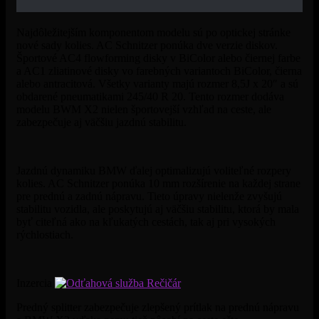
Najdôležitejším komponentom modelu sú po optickej stránke
nové sady kolies. AC Schnitzer ponúka dve verzie diskov.
Športové AC4 flowforming disky v BiColor alebo čiernej farbe
a AC1 zliatinové disky vo farebných variantoch BiColor, čierna
alebo antracitová. Všetky varianty majú rozmer 8,5J x 20″ a sú
obdarené
pneumatikami 245/40 R 20. Tento rozmer dodáva
modelu BWM
X2
nielen športovejší vzhľad na ceste, ale
zabezpečuje aj väčšiu jazdnú stabilitu.
Jazdnú dynamiku BMW
ďalej
optimalizujú voliteľné rozpery
kolies. AC Schnitzer ponúka 10 mm rozšírenie na každej strane
pre prednú a zadnú nápravu. Tieto úpravy nielenže zvyšujú
stabilitu vozidla, ale poskytujú aj väčšiu stabilitu, ktorá by mala
byť citeľná ako na kľukatých cestách, tak aj pri vysokých
rýchlostiach.
Inzercia
Predný splitter zabezpečuje zlepšený prítlak na prednú nápravu