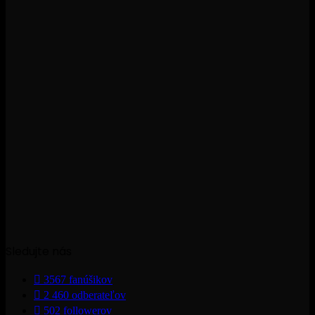
Sledujte nás
3567
fanúšikov
2 460
odberateľov
502
followerov