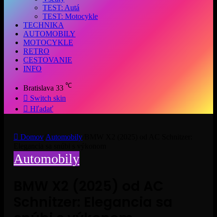
TEST: Autá
TEST: Motocykle
TECHNIKA
AUTOMOBILY
MOTOCYKLE
RETRO
CESTOVANIE
INFO
℃
Bratislava
33
Switch skin
Hľadať
Domov
/
Automobily
/
BMW X2 (2025) od AC Schnitzer:
Elegancia sa snúbi s výkonom
Automobily
BMW X2 (2025) od AC
Schnitzer: Elegancia sa