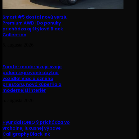
Smart #5 dostal novú verziu
Premium AWD! Do ponuky
prichádza aj štýlová Black
Collection
5. augusta 2026
Forster modernizuje svoje
polointegrované obytné
vozidlá! Viac úložného
priestoru, nová kúpeľňa a
modernejší interiér
5. augusta 2026
Hyundai IONIQ 9 prichádza vo
vrcholnej luxusnej výbave
Calligraphy Black Ink