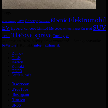
Tagy
Elektromobil
Electric
Concept
BMW
Crossover
Anniversary
SUV
EV
Hybrid
koncept
Limited
Mercedes
Off-road
Mercedes-Benz
Tlačová správa
Tuning
TEST
v8
© Copyright 2026, Všetky práva vyhradené | Stránky vytvorila:
beVisible
| Kontakt:
info@jazdime.sk
Domov
O nás
Inzercia
Kontakt
GDPR
Štatút súťaže
Facebook
YouTube
Instagram
TikTok
RSS