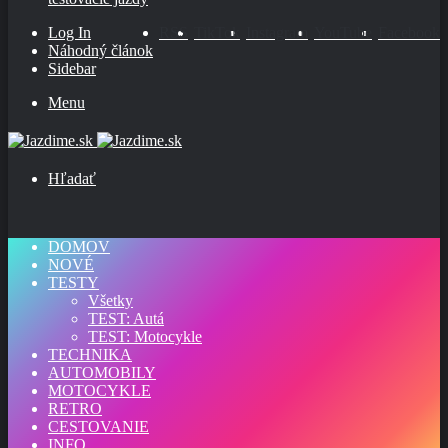
Log In
RSS
TikTok
Instagram
YouTube
Facebook
Náhodný článok
Sidebar
Menu
Hľadať
DOMOV
NOVÉ
TESTY
Všetky
TEST: Autá
TEST: Motocykle
TECHNIKA
AUTOMOBILY
MOTOCYKLE
RETRO
CESTOVANIE
INFO