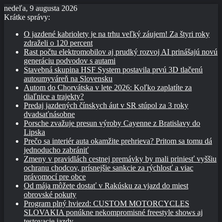
nedeľa, 9 augusta 2026
Krátke správy:
O jazdené kabriolety je na trhu veľký záujem! Za štyri roky
zdraželi o 120 percent
Rast počtu elektromobilov aj prudký rozvoj AI prinášajú novú
generáciu podvodov s autami
Stavebná skupina HSF System postavila prvú 3D tlačenú
autoumyváreň na Slovensku
Autom do Chorvátska v lete 2026: Koľko zaplatíte za
diaľnice a trajekty?
Predaj jazdených čínskych áut v SR stúpol za 3 roky
dvadsaťnásobne
Porsche zvažuje presun výroby Cayenne z Bratislavy do
Lipska
Prečo sa interiér auta okamžite prehrieva? Pritom sa tomu dá
jednoducho zabrániť
Zmeny v pravidlách cestnej premávky by mali priniesť vyššiu
ochranu chodcov, prísnejšie sankcie za rýchlosť a viac
právomocí pre obce
Od mája môžete dostať v Rakúsku za vjazd do miest
obrovské pokuty
Program plný hviezd: CUSTOM MOTORCYCLES
SLOVAKIA ponúkne nekompromisné freestyle shows aj
testovacie jazdy