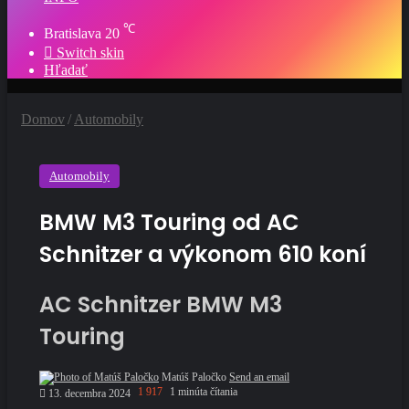
℃
Bratislava
20
Switch skin
Hľadať
Domov
/
Automobily
Automobily
BMW M3 Touring od AC
Schnitzer a výkonom 610 koní
AC Schnitzer BMW M3
Touring
Matúš Paločko
Send an email
1 917
1 minúta čítania
13. decembra 2024