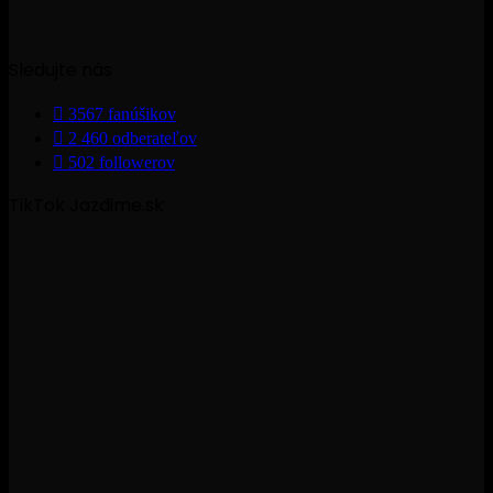
Sledujte nás
3567
fanúšikov
2 460
odberateľov
502
followerov
TikTok Jazdime.sk