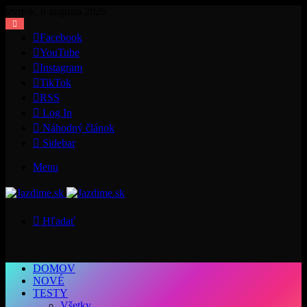
štvrtok, 6 augusta 2026
Facebook
YouTube
Instagram
TikTok
RSS
Log In
Náhodný článok
Sidebar
Menu
Hľadať
DOMOV
NOVÉ
TESTY
Všetky