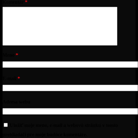
Komentár
*
Meno
*
E-mail
*
Adresa webu
Uložiť moje meno, e-mail a webovú stránku v tomto
prehliadači pre moje budúce komentáre.