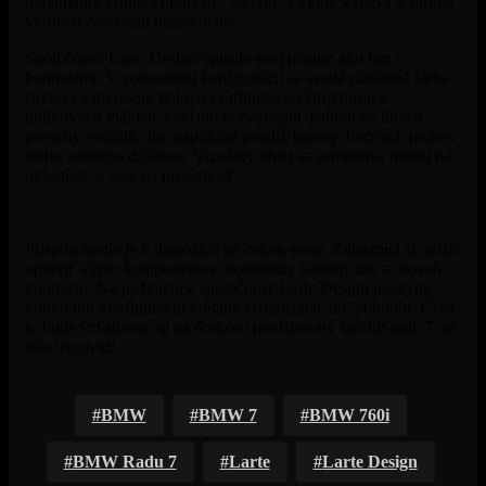
maximálny krútiaci moment 750 Nm. Výkon, výbava a záruka
výrobcu zostávajú nezmenené.
Spoločnosť Larte Design opisuje svoj prístup ako hru s
kontrastmi. V zobrazenej konfigurácii sa svetlá základná farba
stretáva s tmavšou, fialovo sa trblietavou štruktúrou z
uhlíkových vlákien. Cieľom je zvýrazniť jednotlivé línie a
povrchy vozidla, ako napríklad pozdĺž kapoty, bočných prahov
alebo zadného difúzora. Vizuálny efekt sa zameriava menej na
okázalosť a viac na precíznosť.
Prispôsobenie je k dispozícii na celom svete. Zákazníci si môžu
upraviť výber komponentov, konkrétny farebný tón a úroveň
kontrastu. Na požiadanie spoločnosť Larte Design poskytne
konkrétnu konfiguráciu vrátane vizualizácie do 24 hodín. Či sa
to bude vzťahovať aj na čoskoro predstavený facelift radu 7, sa
ešte len uvidí.
BMW
BMW 7
BMW 760i
BMW Radu 7
Larte
Larte Design