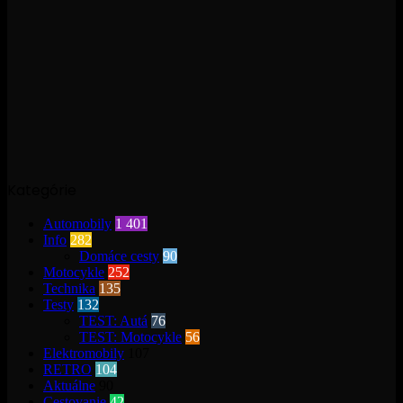
Kategórie
Automobily
1 401
Info
282
Domáce cesty
90
Motocykle
252
Technika
135
Testy
132
TEST: Autá
76
TEST: Motocykle
56
Elektromobily
107
RETRO
104
Aktuálne
90
Cestovanie
42