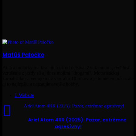
Matúš Paločko
Autá a motorky ma fascinujú už od detstva. Zvuk motora, rýchlosť a
vzrušenie z jazdy sú aj dnes mojimi "drogami". Motoristickej
žurnalistike sa venujem už viac ako 10 rokov a je to nielen práca, ale
aj to najlepšie a najzaujímavejšie hobby.
Website
Ariel Atom 4RR (2025): Pozor, extrémne agresívny!
Ariel Atom 4RR (2025): Pozor, extrémne
agresívny!