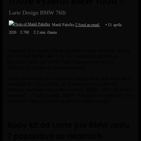
môže vyzerať BMW radu 7
Larte Design BMW 760i
Matúš Paločko
Send an email
13. apríla
2026
700
2 min. čítania
Nemecký tuner Larte Design predstavil novú možnosť úpravy
pre súčasné BMW radu 7 (G70). Ústredným prvkom je
špeciálna verzia pre BMW 760i s karosárskou sadou z
uhlíkových vlákien vo fialovom odtieni.
Podľa spoločnosti ide o unikátnu konfiguráciu, kde farba nie je
nanášaná ako lak ani fólia, ale je integrovaná priamo do
štruktúry materiálu. Ak sa teraz pýtate: “
BMW
760i? To tu ani
nemáme! …” máte pravdu. BMW 760i xDrive s motorom V8 s
výkonom 544 koní je určený pre trhy mimo Európy.
Body kit od Larte pre BMW radu
7 pozostáva zo siedmich