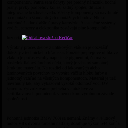
komponentov. Patria sem úchyty pre predný nárazník, bočné
prahy, prvky podbehov kolies, zadný spojler, difúzor a
integrované brzdové svetlá. Všetky komponenty sú navrhnuté
na montáž do štandardných montážnych bodov. Nie sú
potrebné žiadne ďalšie úpravy karosérie. Asistenčné systémy
vodiča, senzory a elektronika zostávajú plne kompatibilné.
Inzercia
Výrobný proces dielov z uhlíkových vlákien je obzvlášť
dôležitý z technického hľadiska. Použité prepregové uhlíkové
vlákno je počas výroby napustené pigmentmi, čo má za
následok fialový farebný efekt, ktorý je vlastný samotnej
štruktúre materiálu. Na rozdiel od lakovaných alebo
laminovaných povrchov to vytvára väčšiu hĺbku farby a
jednotný vzhľad na všetkých komponentoch. Materiál je tiež
navrhnutý tak, aby vykazoval vysokú odolnosť voči UV
žiareniu. Vytvrdzovanie prebieha v autokláve za
certifikovaných podmienok v nemeckom výrobnom závode
spoločnosti.
Pohonná jednotka BMW 760i sa nemení. Známy 4,4-litrový
motor V8 s dvoma turbami naďalej dosahuje výkon 544 koní a