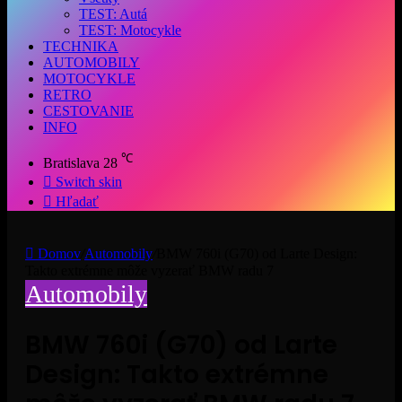
TEST: Autá
TEST: Motocykle
TECHNIKA
AUTOMOBILY
MOTOCYKLE
RETRO
CESTOVANIE
INFO
℃
Bratislava
28
Switch skin
Hľadať
Domov
/
Automobily
/
BMW 760i (G70) od Larte Design:
Takto extrémne môže vyzerať BMW radu 7
Automobily
BMW 760i (G70) od Larte
Design: Takto extrémne