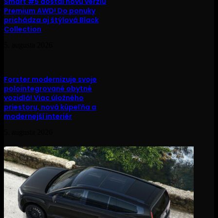
Smart #5 dostal novú verziu
Premium AWD! Do ponuky
prichádza aj štýlová Black
Collection
5. augusta 2026
Forster modernizuje svoje
polointegrované obytné
vozidlá! Viac úložného
priestoru, nová kúpeľňa a
modernejší interiér
5. augusta 2026