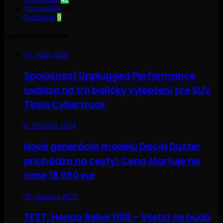
Pneumatiky
28
Rozhovor
9
Najsledovanejšie
21. mája 2026
Spoločnosť Unplugged Performance
uvádza na trh balíčky vylepšení pre SUV
Tesla Cybertruck
8. februára 2024
Nová generácia modelu Dacia Duster
prichádza na cesty! Cena štartuje na
cene 18 950 eur
30. augusta 2021
TEST: Honda Rebel 1100 – Všetci sa budú