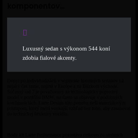
komponentov…
Luxusný sedan s výkonom 544 koní
zdobia fialové akcenty.
Dopyt po individualizácii v segmente luxusných sedanov už
nejaký čas rastie, najmä v Európe a na Blízkom východe.
Súčasný
rad 7
je považovaný za technologicky popredný
model v portfóliu BMW, no často sa objavuje v podobných
konfiguráciách. Larte Design túto potrebu rieši materiálovým
prístupom, ktorý mení vonkajší vzhľad bez toho, aby zasahoval
do technickej štruktúry vozidla.
Body kit Larte Performance pozostáva celkovo zo siedmich