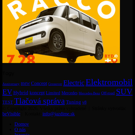
Tagy
Elektromobil
Electric
Concept
BMW
Crossover
Anniversary
SUV
EV
Hybrid
koncept
Limited
Mercedes
Off-road
Mercedes-Benz
Tlačová správa
Tuning
TEST
v8
© Copyright 2026, Všetky práva vyhradené | Stránky vytvorila:
beVisible
| Kontakt:
info@jazdime.sk
Domov
O nás
Inzercia