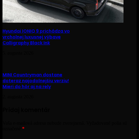
Hyundai IONIQ 9 prichádza vo
vrcholnej luxusnej výbave
Calligraphy Black Ink
5. augusta 2026
MINI Countryman dostane
doteraz najodolnejšiu verziu!
Mieri do hôr aj na rely
2. augusta 2026
Pridaj komentár
Vaša e-mailová adresa nebude zverejnená.
Vyžadované polia sú
označené
*