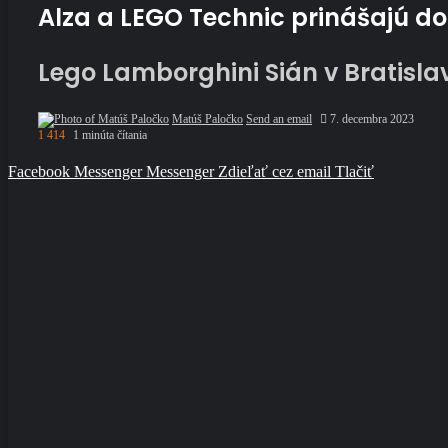
Alza a LEGO Technic prinášajú do 
Lego Lamborghini Sián v Bratisla
Matúš Paločko
Send an email
7. decembra 2023
1 414
1 minúta čítania
Facebook
Messenger
Messenger
Zdieľať cez email
Tlačiť