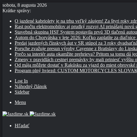
sobota, 8 augusta 2026
Krátke správy:
O jazdené kabriolety je na trhu veľký záujem! Za štyri roky zdr
Rast počtu elektromobilov aj prudký rozvoj AI prinášajú novú
Stavebná skupina HSF System postavila prvú 3D tlačenú auto
Autom do Chorvátska v lete 2026: Koľko zaplatíte za diaľnice a
Predaj jazdených čínskych áut v SR stúpol za 3 roky dvadsaťn
Porsche zvažuje presun výroby Cayenne z Bratislavy do Lipsk
Prečo sa interiér auta okamžite prehrieva? Pritom sa tomu dá j
Zmeny v pravidlách cestnej premávky by mali priniesť vyššiu o
Od mája môžete dostať v Rakúsku za vjazd do miest obrovské
Program plný hviezd: CUSTOM MOTORCYCLES SLOVAKIA pon
Log In
Náhodný článok
Sidebar
Menu
Hľadať