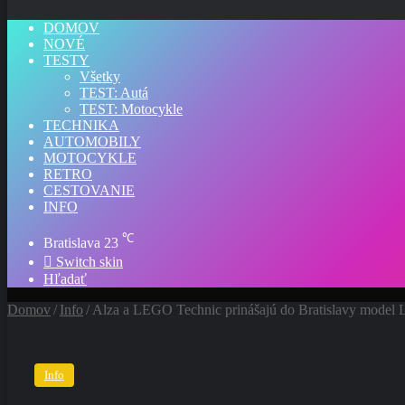
DOMOV
NOVÉ
TESTY
Všetky
TEST: Autá
TEST: Motocykle
TECHNIKA
AUTOMOBILY
MOTOCYKLE
RETRO
CESTOVANIE
INFO
℃
Bratislava
23
Switch skin
Hľadať
Domov
/
Info
/
Alza a LEGO Technic prinášajú do Bratislavy model 
Info