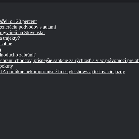
aželi o 120 percent
 generáciu podvodov s autami
umyváreň na Slovensku
 trajekty?
ásobne
a
ednoducho zabrániť
chranu chodcov, prísnejšie sankcie za rýchlosť a viac právomocí pre o
 pokuty
úkne nekompromisné freestyle shows aj testovacie jazdy