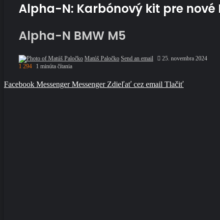
Alpha-N: Karbónový kit pre nov
Alpha-N BMW M5
Matúš Paločko
Send an email
25. novembra 2024
1 294
1 minúta čítania
Facebook
Messenger
Messenger
Zdieľať cez email
Tlačiť