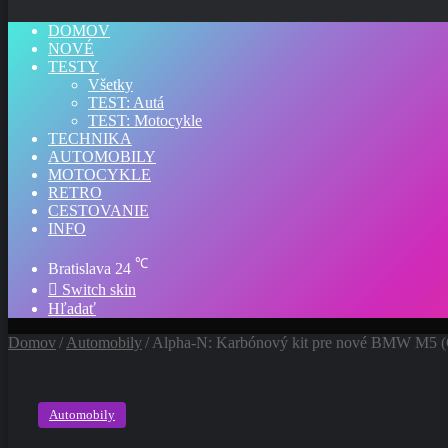
DOMOV
NOVÉ
TESTY
Všetky
TEST: Autá
TEST: Motocykle
TECHNIKA
AUTOMOBILY
MOTOCYKLE
RETRO
CESTOVANIE
INFO
℃
Bratislava
24
Switch skin
Hľadať
Domov
/
Automobily
/
Alpha-N: Karbónový kit pre nové BMW M5 (
Automobily