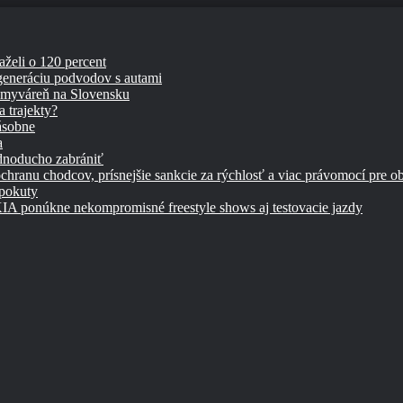
aželi o 120 percent
 generáciu podvodov s autami
umyváreň na Slovensku
 trajekty?
ásobne
a
ednoducho zabrániť
chranu chodcov, prísnejšie sankcie za rýchlosť a viac právomocí pre o
 pokuty
úkne nekompromisné freestyle shows aj testovacie jazdy