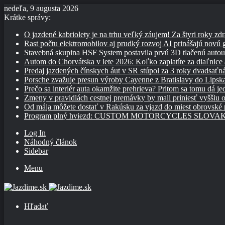
nedeľa, 9 augusta 2026
Krátke správy:
O jazdené kabriolety je na trhu veľký záujem! Za štyri roky zdr
Rast počtu elektromobilov aj prudký rozvoj AI prinášajú novú
Stavebná skupina HSF System postavila prvú 3D tlačenú auto
Autom do Chorvátska v lete 2026: Koľko zaplatíte za diaľnice a
Predaj jazdených čínskych áut v SR stúpol za 3 roky dvadsaťn
Porsche zvažuje presun výroby Cayenne z Bratislavy do Lipsk
Prečo sa interiér auta okamžite prehrieva? Pritom sa tomu dá j
Zmeny v pravidlách cestnej premávky by mali priniesť vyššiu o
Od mája môžete dostať v Rakúsku za vjazd do miest obrovské
Program plný hviezd: CUSTOM MOTORCYCLES SLOVAKIA pon
Log In
Náhodný článok
Sidebar
Menu
Hľadať