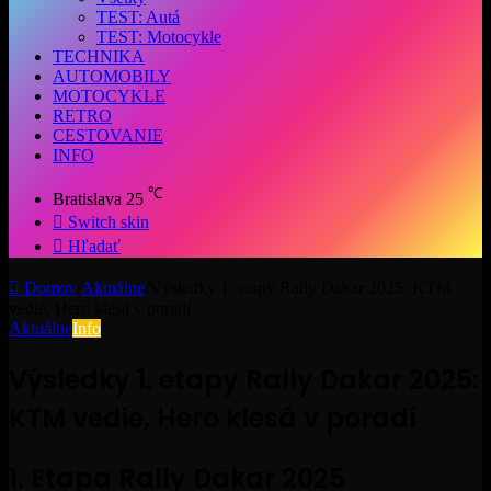
TEST: Autá
TEST: Motocykle
TECHNIKA
AUTOMOBILY
MOTOCYKLE
RETRO
CESTOVANIE
INFO
℃
Bratislava
25
Switch skin
Hľadať
Domov
/
Aktuálne
/
Výsledky 1. etapy Rally Dakar 2025: KTM
vedie, Hero klesá v poradí
Aktuálne
Info
Výsledky 1. etapy Rally Dakar 2025:
KTM vedie, Hero klesá v poradí
1. Etapa Rally Dakar 2025