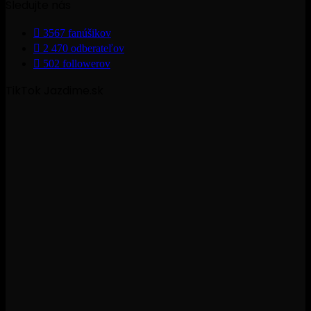
Sledujte nás
3567
fanúšikov
2 470
odberateľov
502
followerov
TikTok Jazdime.sk