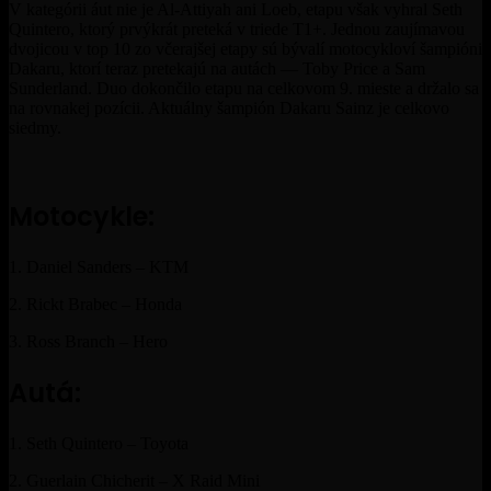
V kategórii áut nie je Al-Attiyah ani Loeb, etapu však vyhral Seth
Quintero, ktorý prvýkrát preteká v triede T1+. Jednou zaujímavou
dvojicou v top 10 zo včerajšej etapy sú bývalí motocykloví šampióni
Dakaru, ktorí teraz pretekajú na autách — Toby Price a Sam
Sunderland. Duo dokončilo etapu na celkovom 9. mieste a držalo sa
na rovnakej pozícii. Aktuálny šampión Dakaru Sainz je celkovo
siedmy.
Motocykle:
1. Daniel Sanders – KTM
2. Rickt Brabec – Honda
3. Ross Branch – Hero
Autá:
1. Seth Quintero – Toyota
2. Guerlain Chicherit – X Raid Mini