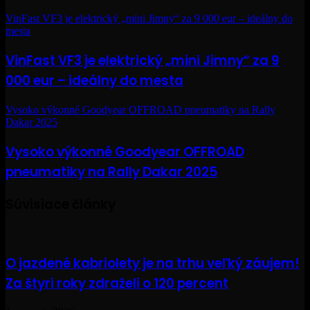
VinFast VF3 je elektrický „mini Jimny“ za 9 000 eur – ideálny do
mesta
VinFast VF3 je elektrický „mini Jimny“ za 9
000 eur – ideálny do mesta
Vysoko výkonné Goodyear OFFROAD pneumatiky na Rally
Dakar 2025
Vysoko výkonné Goodyear OFFROAD
pneumatiky na Rally Dakar 2025
Súvisiace články
O jazdené kabriolety je na trhu veľký záujem!
Za štyri roky zdraželi o 120 percent