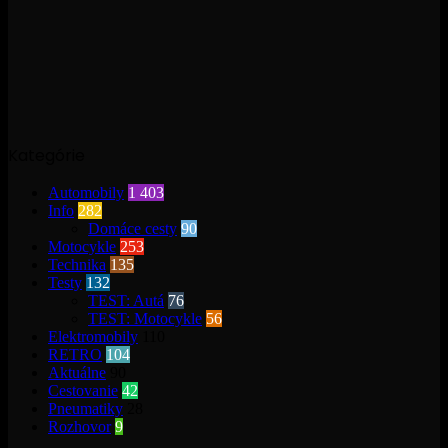
Kategórie
Automobily
1 403
Info
282
Domáce cesty
90
Motocykle
253
Technika
135
Testy
132
TEST: Autá
76
TEST: Motocykle
56
Elektromobily
110
RETRO
104
Aktuálne
90
Cestovanie
42
Pneumatiky
28
Rozhovor
9