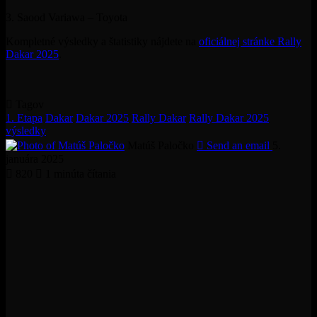
3. Saood Variawa – Toyota
Kompletné výsledky a štatistiky nájdete na
oficiálnej stránke Rally
Dakar 2025
.
Tagov
1. Etapa
Dakar
Dakar 2025
Rally Dakar
Rally Dakar 2025
výsledky
Matúš Paločko
Send an email
5.
januára 2025
820
1 minúta čítania