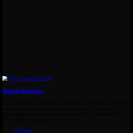
Matúš Paločko
Autá a motorky ma fascinujú už od detstva. Zvuk motora, rýchlosť a
vzrušenie z jazdy sú aj dnes mojimi "drogami". Motoristickej
žurnalistike sa venujem už viac ako 10 rokov a je to nielen práca, ale
aj to najlepšie a najzaujímavejšie hobby.
Website