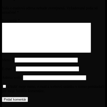
Vaša e-mailová adresa nebude zverejnená.
Vyžadované polia sú
označené
*
Komentár
*
Meno
*
E-mail
*
Adresa webu
Uložiť moje meno, e-mail a webovú stránku v tomto prehliadači
pre moje budúce komentáre.