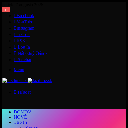
piatok, 7 augusta 2026
Facebook
YouTube
Instagram
TikTok
RSS
Log In
Náhodný článok
Sidebar
Menu
Hľadať
DOMOV
NOVÉ
TESTY
Všetky