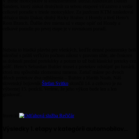
V triede motocyklov si konzistentnosť udržal Austrálčan Daniel
Sanders, ktorý získal druhýkrát za sebou etapové víťazstvo a vedie
celkové poradie v triede motocyklov. Za jazdcom KTM nasledoval
obhajca titulu Dakar, druhý Ricky Brabec z
Hondy
a tretí Hero’s
Ross Branch. Ďalšie dve miesta sú v etape opäť od Hondy a
celkové poradie po prvej etape je v rovnakom poradí.
Nebola to hladká plavba pre všetkých, keďže denné podmienky boli
náročné s príliš veľkým počtom zákrut v pravom uhle, ale čoskoro
sa dohnali predné pretekárky a potom to už boli klasické preteky cez
púšť. Hero’s Sebastian Buhler musel z pretekov odstúpiť po havárii,
ktorá mu spôsobila zlomeninu ramena. Zatiaľ máme po dvoch
dňoch pretekov dva odhlásenia – Buhler a Harith Noah. Náš
slovenský bojovník
Štefan Svitko
skončil 14. a celkovo je na
výbornej 15. pozícii. Veríme, že jeho výkon bude len a len
gradovať.
Inzercia
Výsledky 1. etapy v kategórii automobilov…