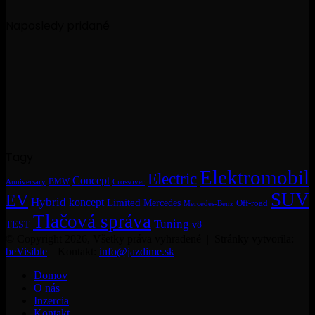
Naposledy pridané
Tagy
Elektromobil
Electric
Concept
BMW
Crossover
Anniversary
SUV
EV
Hybrid
koncept
Limited
Mercedes
Off-road
Mercedes-Benz
Tlačová správa
Tuning
TEST
v8
© Copyright 2026, Všetky práva vyhradené | Stránky vytvorila:
beVisible
| Kontakt:
info@jazdime.sk
Domov
O nás
Inzercia
Kontakt