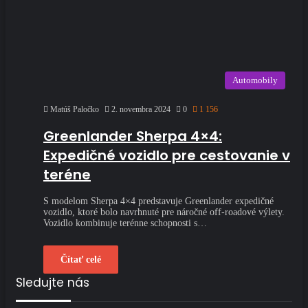
Automobily
Matúš Paločko
2. novembra 2024
0
1 156
Greenlander Sherpa 4×4:
Expedičné vozidlo pre cestovanie v
teréne
S modelom Sherpa 4×4 predstavuje Greenlander expedičné
vozidlo, ktoré bolo navrhnuté pre náročné off-roadové výlety.
Vozidlo kombinuje terénne schopnosti s…
Čítať celé
Sledujte nás