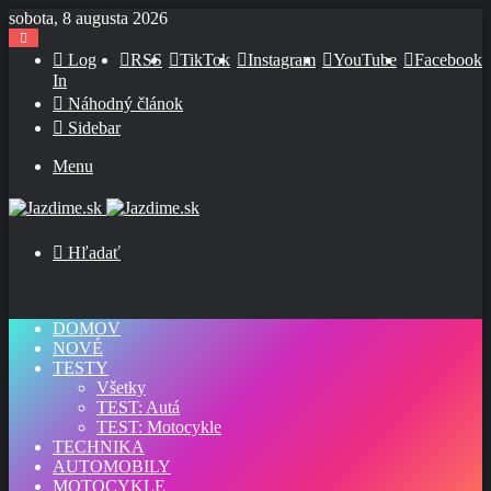
sobota, 8 augusta 2026
Log
RSS
TikTok
Instagram
YouTube
Facebook
In
Náhodný článok
Sidebar
Menu
Hľadať
DOMOV
NOVÉ
TESTY
Všetky
TEST: Autá
TEST: Motocykle
TECHNIKA
AUTOMOBILY
MOTOCYKLE