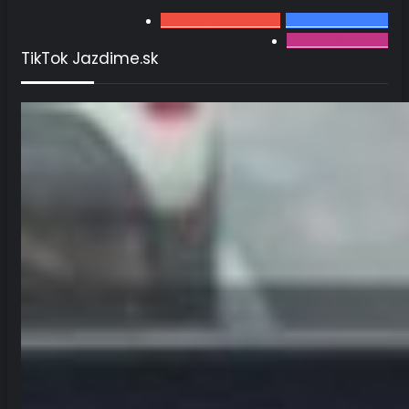
2 470
odberateľov
3567
fanúšikov
502
followerov
TikTok Jazdime.sk