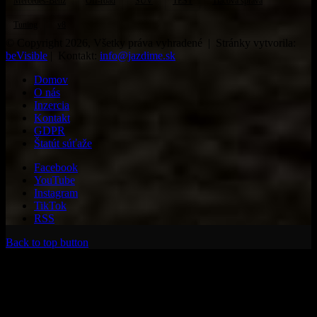
Mercedes-Benz
Off-road
SUV
TEST
Tlačová správa
Tuning
v8
© Copyright 2026, Všetky práva vyhradené | Stránky vytvorila:
beVisible
| Kontakt:
info@jazdime.sk
Domov
O nás
Inzercia
Kontakt
GDPR
Štatút súťaže
Facebook
YouTube
Instagram
TikTok
RSS
Back to top button