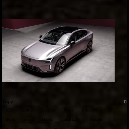
Tagy
BMW
Concept
Crossover
Electric
Elektromobil
EV
Hybrid
koncept
Limited
Limited Edition
Mercedes