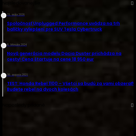
Najsledovanejšie
21. mája 2026
Spoločnosť Unplugged Performance uvádza na trh
balíčky vylepšení pre SUV Tesla Cybertruck
8. februára 2024
Nová generácia modelu Dacia Duster prichádza na
cesty! Cena štartuje na cene 18 950 eur
30. augusta 2021
TEST: Honda Rebel 1100 – Všetci sa budú za vami obzerať!
Budete rebel na dvoch kolesách
Naposledy pridané