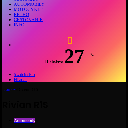
AUTOMOBILY
MOTOCYKLE
RETRO
CESTOVANIE
INFO
27
℃
Bratislava
Switch skin
Hľadať
Domov
/
Rivian R1S
Rivian R1S
Automobily