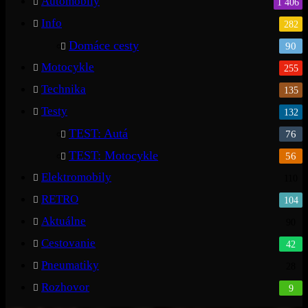
Automobily
1 406
Info
282
Domáce cesty
90
Motocykle
255
Technika
135
Testy
132
TEST: Autá
76
TEST: Motocykle
56
Elektromobily
110
RETRO
104
Aktuálne
90
Cestovanie
42
Pneumatiky
28
Rozhovor
9