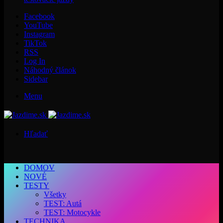
Facebook
YouTube
Instagram
TikTok
RSS
Log In
Náhodný článok
Sidebar
Menu
Hľadať
DOMOV
NOVÉ
TESTY
Všetky
TEST: Autá
TEST: Motocykle
TECHNIKA