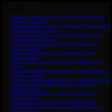
nedeľa, 9 augusta 2026
Krátke správy:
O jazdené kabriolety je na trhu veľký záujem! Za štyri roky
zdraželi o 120 percent
Rast počtu elektromobilov aj prudký rozvoj AI prinášajú novú
generáciu podvodov s autami
Stavebná skupina HSF System postavila prvú 3D tlačenú
autoumyváreň na Slovensku
Autom do Chorvátska v lete 2026: Koľko zaplatíte za
diaľnice a trajekty?
Predaj jazdených čínskych áut v SR stúpol za 3 roky
dvadsaťnásobne
Porsche zvažuje presun výroby Cayenne z Bratislavy do
Lipska
Prečo sa interiér auta okamžite prehrieva? Pritom sa tomu dá
jednoducho zabrániť
Zmeny v pravidlách cestnej premávky by mali priniesť vyššiu
ochranu chodcov, prísnejšie sankcie za rýchlosť a viac
právomocí pre obce
Od mája môžete dostať v Rakúsku za vjazd do miest
obrovské pokuty
Program plný hviezd: CUSTOM MOTORCYCLES
SLOVAKIA ponúkne nekompromisné freestyle shows aj
testovacie jazdy