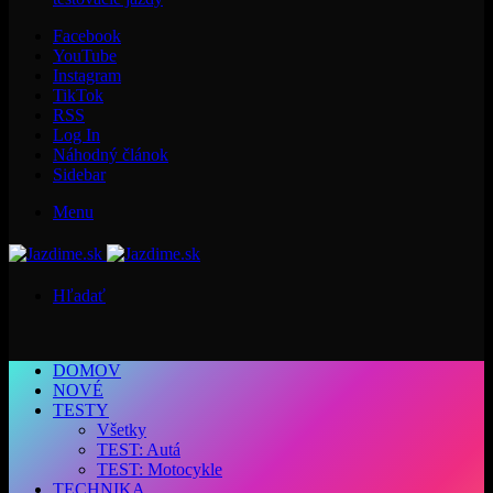
Facebook
YouTube
Instagram
TikTok
RSS
Log In
Náhodný článok
Sidebar
Menu
Hľadať
DOMOV
NOVÉ
TESTY
Všetky
TEST: Autá
TEST: Motocykle
TECHNIKA