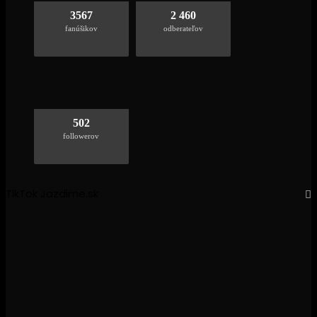
3567
2 460
fanúšikov
odberateľov
502
followerov
TikTok Jazdime.sk