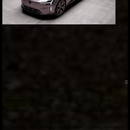
Tagy
Anniversary
BMW
Concept
Crossover
Electric
Elektromobil
EV
Hybrid
koncept
Limited
Mercedes
Mercedes-Benz
Off-road
SUV
TEST
Tlačová správa
Tuning
v8
© Copyright 2026, Všetky práva vyhradené | Stránky vytvorila: