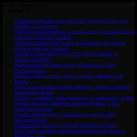
piatok, 7 augusta 2026
Krátke správy:
O jazdené kabriolety je na trhu veľký záujem! Za štyri roky
zdraželi o 120 percent
Rast počtu elektromobilov aj prudký rozvoj AI prinášajú novú
generáciu podvodov s autami
Stavebná skupina HSF System postavila prvú 3D tlačenú
autoumyváreň na Slovensku
Autom do Chorvátska v lete 2026: Koľko zaplatíte za
diaľnice a trajekty?
Predaj jazdených čínskych áut v SR stúpol za 3 roky
dvadsaťnásobne
Porsche zvažuje presun výroby Cayenne z Bratislavy do
Lipska
Prečo sa interiér auta okamžite prehrieva? Pritom sa tomu dá
jednoducho zabrániť
Zmeny v pravidlách cestnej premávky by mali priniesť vyššiu
ochranu chodcov, prísnejšie sankcie za rýchlosť a viac
právomocí pre obce
Od mája môžete dostať v Rakúsku za vjazd do miest
obrovské pokuty
Program plný hviezd: CUSTOM MOTORCYCLES
SLOVAKIA ponúkne nekompromisné freestyle shows aj
testovacie jazdy