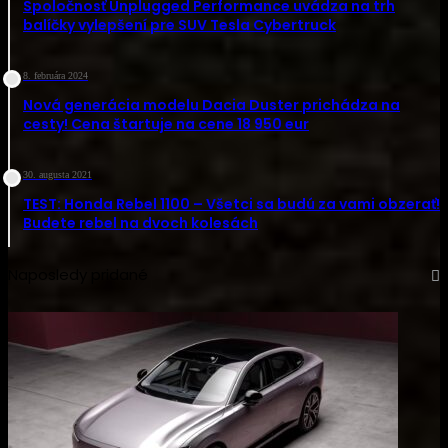
Spoločnosť Unplugged Performance uvádza na trh
balíčky vylepšení pre SUV Tesla Cybertruck
8. februára 2024
Nová generácia modelu Dacia Duster prichádza na
cesty! Cena štartuje na cene 18 950 eur
30. augusta 2021
TEST: Honda Rebel 1100 – Všetci sa budú za vami obzerať!
Budete rebel na dvoch kolesách
Naposledy pridané