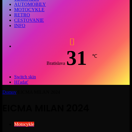
AUTOMOBILY
MOTOCYKLE
RETRO
CESTOVANIE
INFO
31
℃
Bratislava
Switch skin
Hľadať
Domov
/
EICMA MILAN 2024
EICMA MILAN 2024
Motocykle