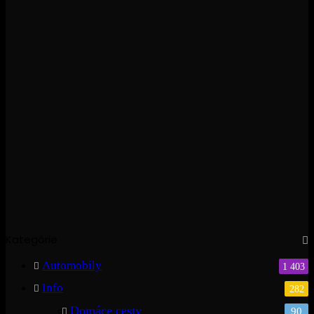
Kategórie
Automobily
1 403
Info
282
Domáce cesty
90