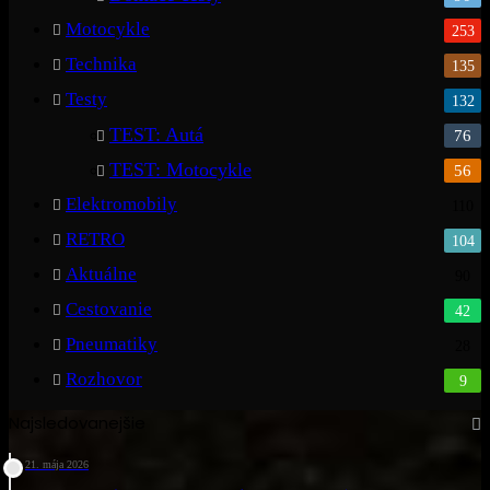
Motocykle
253
Technika
135
Testy
132
TEST: Autá
76
TEST: Motocykle
56
Elektromobily
110
RETRO
104
Aktuálne
90
Cestovanie
42
Pneumatiky
28
Rozhovor
9
Najsledovanejšie
21. mája 2026