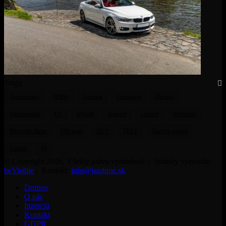
Tagy
Anniversary
BMW
Concept
Crossover
Electric
Elektromobil
EV
Hybrid
koncept
Limited
Mercedes
Mercedes-Benz
Off-road
SUV
TEST
Tlačová správa
Tuning
v8
© Copyright 2026, Všetky práva vyhradené | Stránky vytvorila:
beVisible
| Kontakt:
info@jazdime.sk
Domov
O nás
Inzercia
Kontakt
GDPR