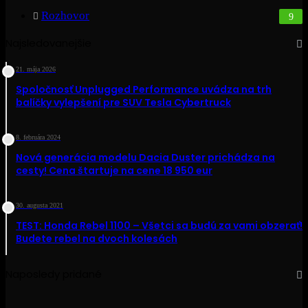
Rozhovor
9
Najsledovanejšie
21. mája 2026
Spoločnosť Unplugged Performance uvádza na trh
balíčky vylepšení pre SUV Tesla Cybertruck
8. februára 2024
Nová generácia modelu Dacia Duster prichádza na
cesty! Cena štartuje na cene 18 950 eur
30. augusta 2021
TEST: Honda Rebel 1100 – Všetci sa budú za vami obzerať!
Budete rebel na dvoch kolesách
Naposledy pridané