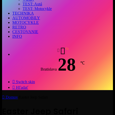
TEST: Autá
TEST: Motocykle
TECHNIKA
AUTOMOBILY
MOTOCYKLE
RETRO
CESTOVANIE
INFO
28
℃
Bratislava
Switch skin
Hľadať
Domov
/
Easter Jeep Safari
Easter Jeep Safari