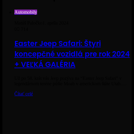
Automobily
Matúš Paločko
1. apríla 2024
0
714
Easter Jeep Safari: Štyri
koncepčné vozidlá pre rok 2024
+ VEĽKÁ GALÉRIA
Už po 58. krát vás Jeep pozýva na “Easter Jeep Safari” v
legendárnom teréne púšte Moab v americkom štáte Utah.…
Čítať celé