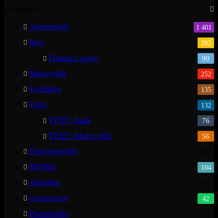
Kategórie
Automobily
1 401
Info
282
Domáce cesty
90
Motocykle
252
Technika
135
Testy
132
TEST: Autá
76
TEST: Motocykle
56
Elektromobily
107
RETRO
104
Aktuálne
90
Cestovanie
42
Pneumatiky
28