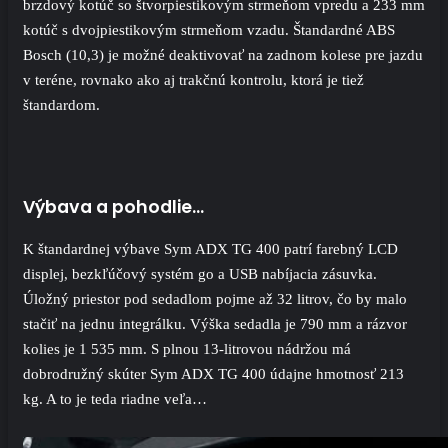
brzdový kotúč so štvorpiestikovým strmeňom vpredu a 233 mm
kotúč s dvojpiestikovým strmeňom vzadu. Štandardné ABS
Bosch (10,3) je možné deaktivovať na zadnom kolese pre jazdu
v teréne, rovnako ako aj trakčnú kontrolu, ktorá je tiež
štandardom.
Výbava a pohodlie…
K štandardnej výbave Sym ADX TG 400 patrí farebný LCD
displej, bezkľúčový systém go a USB nabíjacia zásuvka.
Úložný priestor pod sedadlom pojme až 32 litrov, čo by malo
stačiť na jednu integrálku. Výška sedadla je 790 mm a rázvor
kolies je 1 535 mm. S plnou 13-litrovou nádržou má
dobrodružný skúter Sym ADX TG 400 údajne hmotnosť 213
kg. A to je teda riadne veľa…