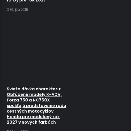
farby pre rok 2027
30. júla 2026
Svieža dávka charakteru:
Obľúbené modely X-ADV,
Forza 750 a NC750X
spúšťajú predstavenie radu
cestných motocyklov
Honda pre modelový rok
2027 v nových farbách