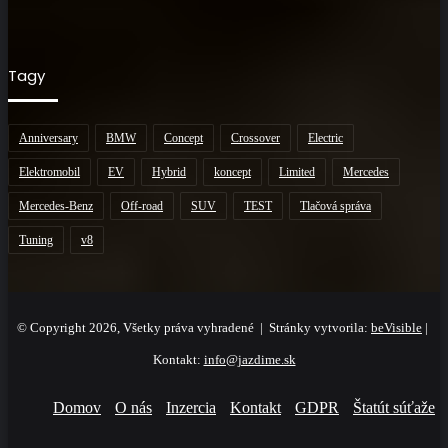
Tagy
Anniversary
BMW
Concept
Crossover
Electric
Elektromobil
EV
Hybrid
koncept
Limited
Mercedes
Mercedes-Benz
Off-road
SUV
TEST
Tlačová správa
Tuning
v8
© Copyright 2026, Všetky práva vyhradené | Stránky vytvorila:
beVisible
|
Kontakt:
info@jazdime.sk
Domov
O nás
Inzercia
Kontakt
GDPR
Štatút súťaže