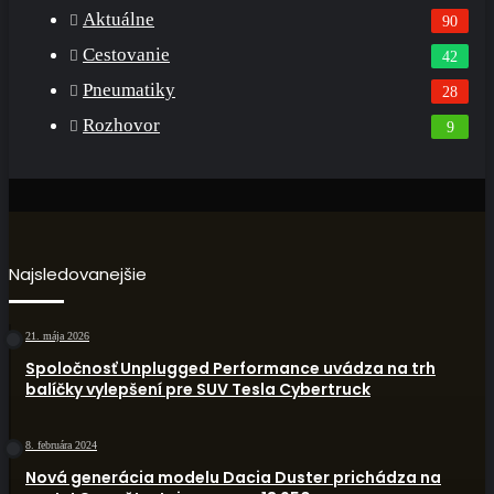
Aktuálne
90
Cestovanie
42
Pneumatiky
28
Rozhovor
9
Najsledovanejšie
21. mája 2026
Spoločnosť Unplugged Performance uvádza na trh
balíčky vylepšení pre SUV Tesla Cybertruck
8. februára 2024
Nová generácia modelu Dacia Duster prichádza na