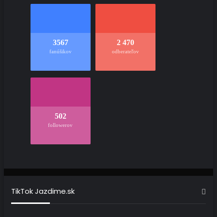
3567
2 470
fanúšikov
odberateľov
502
followerov
TikTok Jazdime.sk