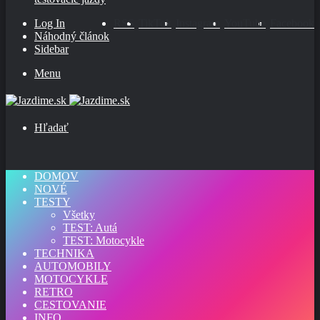
Log In
RSS
TikTok
Instagram
YouTube
Facebook
Náhodný článok
Sidebar
Menu
Hľadať
DOMOV
NOVÉ
TESTY
Všetky
TEST: Autá
TEST: Motocykle
TECHNIKA
AUTOMOBILY
MOTOCYKLE
RETRO
CESTOVANIE
INFO