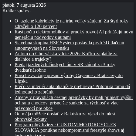
piatok, 7 augusta 2026
Krátke správy:
O jazdené kabriolety je na trhu veľký záujem! Za štyri roky
zdraželi o 120 percent
Rast počtu elektromobilov aj prudký rozvoj AI prinášajú novú
generáciu podvodov s autami
Stavebná skupina HSF System postavila prvú 3D tlačenú
autoumyváreň na Slovensku
Autom do Chorvátska v lete 2026: Koľko zaplatíte za
diaľnice a trajekty?
Predaj jazdených čínskych áut v SR stúpol za 3 roky
dvadsaťnásobne
Porsche zvažuje presun výroby Cayenne z Bratislavy do
Lipska
Prečo sa interiér auta okamžite prehrieva? Pritom sa tomu dá
jednoducho zabrániť
Zmeny v pravidlách cestnej premávky by mali priniesť vyššiu
ochranu chodcov, prísnejšie sankcie za rýchlosť a viac
právomocí pre obce
Od mája môžete dostať v Rakúsku za vjazd do miest
obrovské pokuty
Program plný hviezd: CUSTOM MOTORCYCLES
SLOVAKIA ponúkne nekompromisné freestyle shows aj
testovacie jazdy