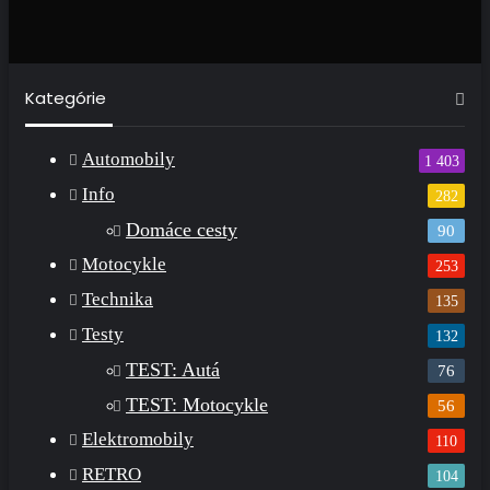
Kategórie
Automobily
1 403
Info
282
Domáce cesty
90
Motocykle
253
Technika
135
Testy
132
TEST: Autá
76
TEST: Motocykle
56
Elektromobily
110
RETRO
104