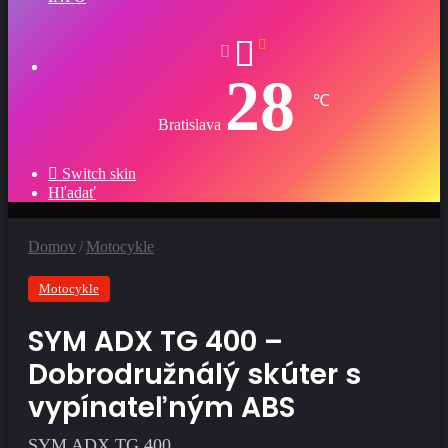
28
℃
Bratislava
Switch skin
Hľadať
Domov
/
Motocykle
Motocykle
SYM ADX TG 400 –
Dobrodružnálý skúter s
vypínateľným ABS
SYM ADX TG 400