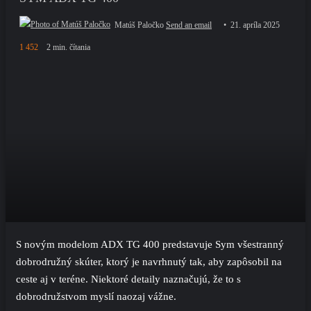
Matúš Paločko
Send an email
21. apríla 2025
1 452
2 min. čítania
S novým modelom ADX TG 400 predstavuje Sym všestranný
dobrodružný skúter, ktorý je navrhnutý tak, aby zapôsobil na
ceste aj v teréne. Niektoré detaily naznačujú, že to s
dobrodružstvom myslí naozaj vážne.