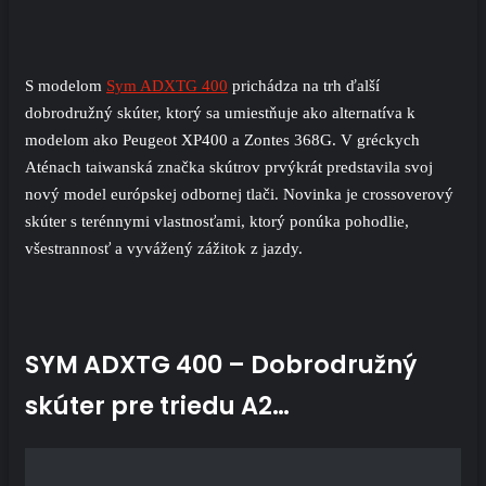
S modelom
Sym ADXTG 400
prichádza na trh ďalší
dobrodružný skúter, ktorý sa umiestňuje ako alternatíva k
modelom ako Peugeot XP400 a Zontes 368G. V gréckych
Aténach taiwanská značka skútrov prvýkrát predstavila svoj
nový model európskej odbornej tlači. Novinka je crossoverový
skúter s terénnymi vlastnosťami, ktorý ponúka pohodlie,
všestrannosť a vyvážený zážitok z jazdy.
SYM ADXTG 400 – Dobrodružný
skúter pre triedu A2…