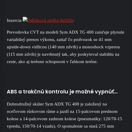
Inzercia
Prevodovka CVT na modeli Sym ADX TG 400 zaisťuje plynule
variabilný prenos výkonu, zatiaľ čo podvozok so 41 mm
upside-down vidlicou (140 mm zdvih) a monoshock vzperou
(115 mm zdvih) je navrhnutý tak, aby poskytoval stabilitu na
ceste, ako aj terénne schopnosti v ľahkom teréne.
ABS a trakčnú kontrolu je možné vypnúť…
Dobrodružný skúter Sym ADX TG 400 je založený na
oceľovom rúrkovom ráme a jazdí na 15-palcovom prednom
kolese a 14-palcovom zadnom kolese (pneumatiky: 120/70-15
vpredu, 150/70-14 vzadu). O spomalenie sa stará 275 mm