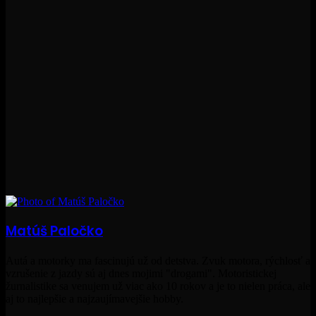
Matúš Paločko
Autá a motorky ma fascinujú už od detstva. Zvuk motora, rýchlosť a
vzrušenie z jazdy sú aj dnes mojimi "drogami". Motoristickej
žurnalistike sa venujem už viac ako 10 rokov a je to nielen práca, ale
aj to najlepšie a najzaujímavejšie hobby.