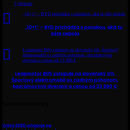
Website
„10+1“ – BYD prichádza s ponukou, aká tu ešte nebola
„10+1“ – BYD prichádza s ponukou, aká tu
ešte nebola
Leapmotor B05 vstupuje na slovenský trh. Športový
elektromobil so zadným pohonom, bezrámovými
dverami a cenou od 23 990 €
Leapmotor B05 vstupuje na slovenský trh.
Športový elektromobil so zadným pohonom,
bezrámovými dverami a cenou od 23 990 €
Súvisiace články
Volvo ES90 vstupuje na