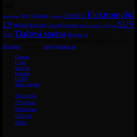
Tagy
Elektromobil
Electric
Concept
BMW
Crossover
Anniversary
SUV
EV
Hybrid
koncept
Limited
Mercedes
Off-road
Mercedes-Benz
Tlačová správa
Tuning
TEST
v8
© Copyright 2026, Všetky práva vyhradené | Stránky vytvorila:
beVisible
| Kontakt:
info@jazdime.sk
Domov
O nás
Inzercia
Kontakt
GDPR
Štatút súťaže
Facebook
YouTube
Instagram
TikTok
RSS