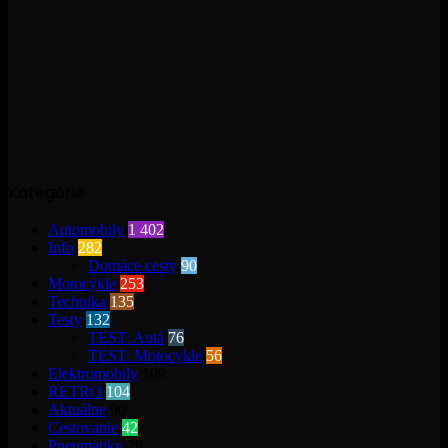
Kategórie
Automobily
1 402
Info
282
Domáce cesty
90
Motocykle
253
Technika
135
Testy
132
TEST: Autá
76
TEST: Motocykle
56
Elektromobily
109
RETRO
104
Aktuálne
90
Cestovanie
42
Pneumatiky
28