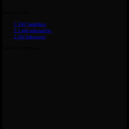
Sledujte nás
3567
fanúšikov
2 460
odberateľov
502
followerov
TikTok Jazdime.sk