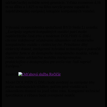
udržateľnejšej mobilite novej generácie. Vďaka rozmerom 4,16
m na dĺžku a 1,825 m na šírku navyše presne zapadá do
najobľúbenejšej európskej kategórie kompaktných vozidiel.
Výkonná viceprezidentka spoločnosti BYD Stella Li uviedla:
„Európsky segment kompaktných vozidiel patrí medzi
najdôležitejšie časti trhu a modelom DOLPHIN G DM-i
chceme redefinovať očakávania zákazníkov od moderného
kompaktného vozidla v elektrickej ére. Prinášame dlhý
elektrický dojazd, inteligentnú hybridnú technológiu a pokročilé
digitálne funkcie do dostupného kompaktného modelu, vďaka
čomu robíme udržateľnú mobilitu inteligentnejšou,
praktickejšou a dostupnejšou pre oveľa viac ľudí naprieč
Európou.“
Inzercia
Model DOLPHIN G DM-i bude uvedený na európske trhy
počas nasledujúcich týždňov, pričom prvé vozidlá sa k
zákazníkom dostanú na jeseň tohto roku. Kompletné technické
špecifikácie a výbava budú zverejnené neskôr.