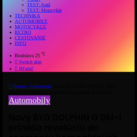
TEST: Autá
TEST: Motocykle
TECHNIKA
AUTOMOBILY
MOTOCYKLE
RETRO
CESTOVANIE
INFO
℃
Bratislava
25
Switch skin
Hľadať
Domov
/
Automobily
/
Nový BYD DOLPHIN G DM-i
prináša revolúciu do segmentu kompaktných vozidiel
Automobily
Nový BYD DOLPHIN G DM-i
prináša revolúciu do