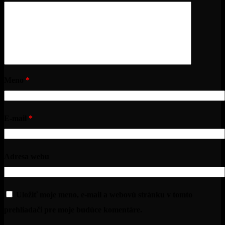
Meno
*
E-mail
*
Adresa webu
Uložiť moje meno, e-mail a webovú stránku v tomto
prehliadači pre moje budúce komentáre.