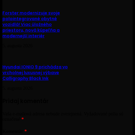
Forster modernizuje svoje
polointegrované obytné
vozidlá! Viac úložného
priestoru, nová kúpeľňa a
modernejší interiér
5. augusta 2026
Hyundai IONIQ 9 prichádza vo
vrcholnej luxusnej výbave
Calligraphy Black Ink
5. augusta 2026
Pridaj komentár
Vaša e-mailová adresa nebude zverejnená.
Vyžadované polia sú
označené
*
Komentár
*