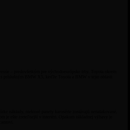
verzie – predovšetkým pre východoeurópske trhy.
Toyota
okrem
 s
príslušným BMW X5
, keďže Toyota a BMW v tejto oblasti
zke náklady, niektoré panely karosérie zostávajú nenalakované,
m je ešte zreteľnejší v interiéri. Opakom základnej výbavy je
acantovi.