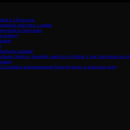
aželi o 120 percent
 generáciu podvodov s autami
umyváreň na Slovensku
 trajekty?
ásobne
a
ednoducho zabrániť
chranu chodcov, prísnejšie sankcie za rýchlosť a viac právomocí pre o
 pokuty
úkne nekompromisné freestyle shows aj testovacie jazdy