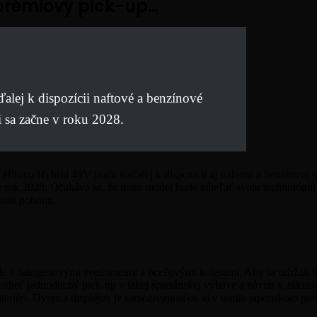
 prémiový pick-up…
ej k dispozícii naftové a benzínové
i sa začne v roku 2028.
o
Hiluxu
Hybrid 48V budú naďalej k dispozícii aj naftové a benzínové 
e rok 2028. Očakáva sa, že tento model bude zdieľať svoju technológiu
ťami pohonu.
e s halogénovými svetlometmi a oceľovými kolesami. Aby sa udržali ní
vidieť jednoduchý pick-up v takej spartánskej výbave a návrat k základo
interiéri. Dvojica displejov je samozrejmosťou aj v tomto japonskom pr