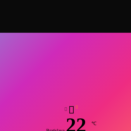
22
℃
Bratislava