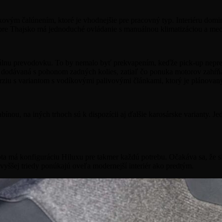
ovým čalúnením, ktoré je vhodnejšie pre pracovný typ. Interiéru domin
x pre Thajsko má jednoduché ovládanie s manuálnou klimatizáciou a m
lnu prevodovku. To by nemalo byť prekvapením, keďže pick-up nepreši
e dodávaná s pohonom zadných kolies, zatiaľ čo ponuka motorov zahŕň
erziu s variantom s vodíkovými palivovými článkami, ktorý je plánovan
bínou, na iných trhoch sú k dispozícii aj ďalšie karosárske varianty. J
oyota má konfiguráciu Hiluxu pre takmer každú potrebu. Očakáva sa, že
vyššej triedy ponúkajú oveľa modernejší interiér ako predtým.