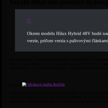
Toyota Hilux ako pracant aj ako
Okrem modelu Hilux Hybrid 48V budú naďal
verzie, pričom verzia s palivovými článkam
Okrem modelu s elektrickým pohonom z batérií (BEV) a novéh
toho potvrdila sériovú výrobu variantu s palivovými článkami pr
spolupracujú. X5 bude tiež ponúkaný s piatimi rôznymi možnos
Inzercia
Základný model deviatej generácie prichádza v staromódnom štýl
vrátane kľučiek dverí a krytov bočných zrkadiel. Je osviežujúce 
elektrický verzia, ktorá dostala plné technologické vybavenie v 