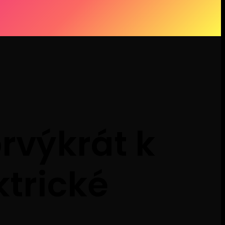
prvýkrát k
ktrické