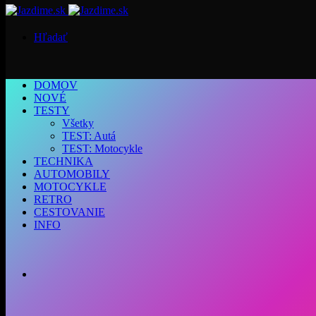
Hľadať
DOMOV
NOVÉ
TESTY
Všetky
TEST: Autá
TEST: Motocykle
TECHNIKA
AUTOMOBILY
MOTOCYKLE
RETRO
CESTOVANIE
INFO