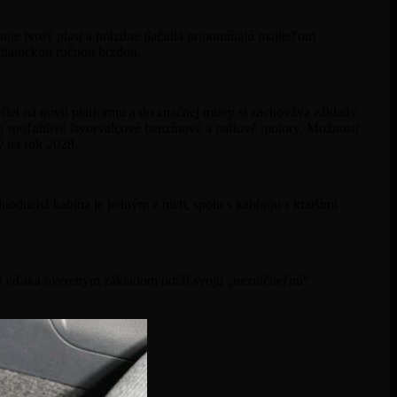
uje tvrdý plast a prázdne tlačidlá pripomínajú majiteľom
echanickou ručnou brzdou.
el na novú platformu a do značnej miery si zachováva základy
a spoľahlivé štvorvalcové benzínové a naftové motory. Možnosti
ý na rok 2028.
ednoduchá kabína je jedným z nich, spolu s kabínou s kratšími
 si vďaka overeným základom udrží svoju „nezničiteľnú“