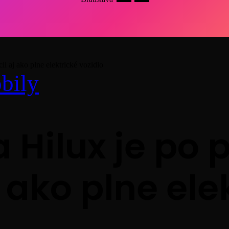
i aj ako plne elektrické vozidlo
bily
 Hilux je po 
j ako plne ele