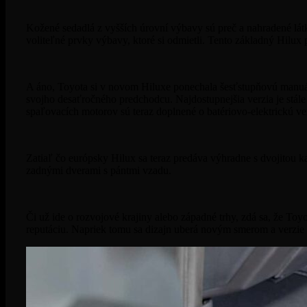
Kožené sedadlá z vyšších úrovní výbavy sú preč a nahradené látk
voliteľné prvky výbavy, ktoré si odmietli. Tento základný Hilu
A áno, Toyota si v novom Hiluxe ponechala šesťstupňovú manuá
svojho desaťročného predchodcu. Najdostupnejšia verzia je stál
spaľovacích motorov sú teraz doplnené o batériovo-elektrickú v
Zatiaľ čo európsky Hilux sa teraz predáva výhradne s dvojitou ka
zadnými dverami s pántmi vzadu.
Či už ide o rozvojové krajiny alebo západné trhy, zdá sa, že T
reputáciu. Napriek tomu sa dizajn uberá novým smerom a verzie 