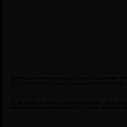
Pri uvádzaní nového modelu na trh výrobcovia automobilov zvyča
potenciálnym kupujúcim ponúkli najdostupnejšiu konfiguráciu.
Toyota predstavila deviatu generáciu modelu Hilux, čím otvára no
takzvanou stratégiou Multipath od Toyoty, v rámci ktorej sa v 