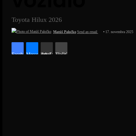
vozidlo
Toyota Hilux 2026
Matúš Paločko
Send an email
17. novembra 2025
Facebook
Messenger
Zdieľať cez email
Tlačiť