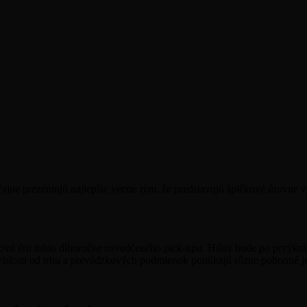
jne prezentujú najlepšie verzie tým, že predstavujú špičkové úrovne v
vú éru tohto dlhoročne osvedčeného pick-upu. Hilux bude po prvýkrát k d
závislosti od trhu a prevádzkových podmienok ponúkajú rôzne pohonné j