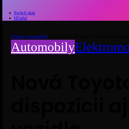
Switch skin
Hľadať
Domov
/
Automobily
/
Nová Toyota Hilux je po prvýkrát k dispozíci
Automobily
Elektromo
Nová Toyota
dispozícii a