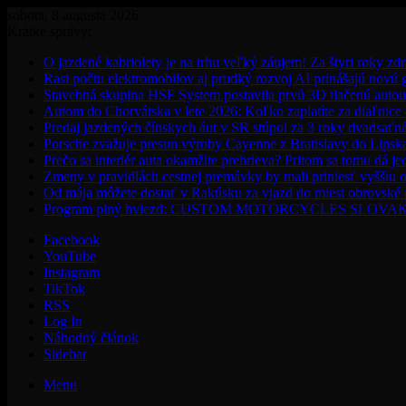
sobota, 8 augusta 2026
Krátke správy:
O jazdené kabriolety je na trhu veľký záujem! Za štyri roky zdr
Rast počtu elektromobilov aj prudký rozvoj AI prinášajú novú
Stavebná skupina HSF System postavila prvú 3D tlačenú auto
Autom do Chorvátska v lete 2026: Koľko zaplatíte za diaľnice a
Predaj jazdených čínskych áut v SR stúpol za 3 roky dvadsaťn
Porsche zvažuje presun výroby Cayenne z Bratislavy do Lipsk
Prečo sa interiér auta okamžite prehrieva? Pritom sa tomu dá j
Zmeny v pravidlách cestnej premávky by mali priniesť vyššiu o
Od mája môžete dostať v Rakúsku za vjazd do miest obrovské
Program plný hviezd: CUSTOM MOTORCYCLES SLOVAKIA pon
Facebook
YouTube
Instagram
TikTok
RSS
Log In
Náhodný článok
Sidebar
Menu