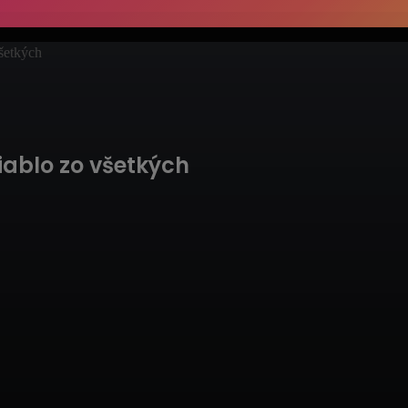
šetkých
iablo zo všetkých