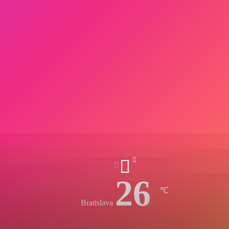
26
℃
Bratislava