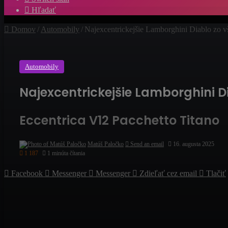
Hľadať
Domov
/
Automobily
/
Najexcentrickejšie Lamborghini Diablo zo v
Automobily
Najexcentrickejšie Lamborghini D
Eccentrica V12 Pacchetto Titano
Matúš Paločko
Send an email
16. augusta 2025
1 187
1 minúta čítania
Facebook
Messenger
Messenger
Zdieľať cez email
Tlačiť