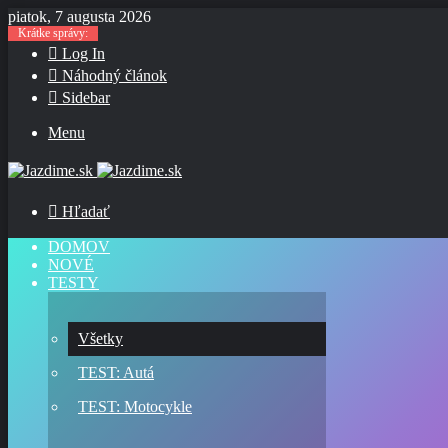
piatok, 7 augusta 2026
Krátke správy:
Log In
Náhodný článok
Sidebar
Menu
Hľadať
DOMOV
NOVÉ
TESTY
Všetky
TEST: Autá
TEST: Motocykle