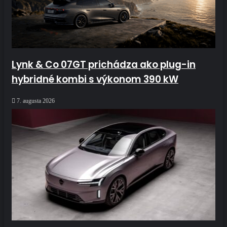
Lynk & Co 07GT prichádza ako plug-in
hybridné kombi s výkonom 390 kW
7. augusta 2026