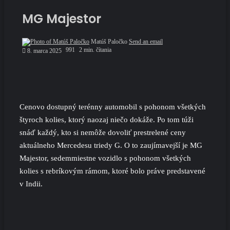
MG Majestor
Matúš Paločko
Send an email
991
2 min. čítania
8. marca 2025
Cenovo dostupný terénny automobil s pohonom všetkých
štyroch kolies, ktorý naozaj niečo dokáže. Po tom túži
snáď každý, kto si nemôže dovoliť prestrelené ceny
aktuálneho Mercedesu triedy G. O to zaujímavejší je MG
Majestor, sedemmiestne vozidlo s pohonom všetkých
kolies s rebríkovým rámom, ktoré bolo práve predstavené
v Indii.