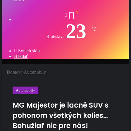
23
℃
Bratislava
Switch skin
Hľadať
Domov
/
Automobily
Automobily
MG Majestor je lacné SUV s
pohonom všetkých kolies…
Bohužiaľ nie pre nás!