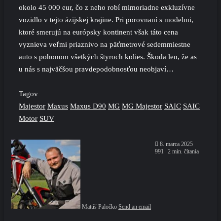
okolo 45 000 eur, čo z neho robí mimoriadne exkluzívne
vozidlo v tejto ázijskej krajine. Pri porovnaní s modelmi,
ktoré smerujú na európsky kontinent však táto cena
vyznieva veľmi priaznivo na päťmetrové sedemmiestne
auto s pohonom všetkých štyroch kolies. Škoda len, že as
u nás s najväčšou pravdepodobnosťou neobjaví…
Tagov
Majestor
Maxus
Maxus D90
MG
MG Majestor
SAIC
SAIC
Motor
SUV
8. marca 2025
991
2 min. čítania
Matúš Paločko
Send an email