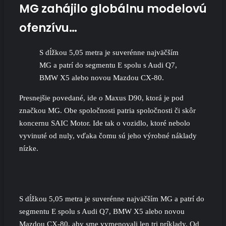
MG zahájilo globálnu modelovú
ofenzívu…
S dĺžkou 5,05 metra je suverénne najväčším
MG a patrí do segmentu E spolu s Audi Q7,
BMW X5 alebo novou Mazdou CX-80.
Presnejšie povedané, ide o
Maxus
D90, ktorá je pod
značkou
MG
. Obe spoločnosti patria spoločnosti či skôr
koncernu SAIC Motor. Ide tak o vozidlo, ktoré nebolo
vyvinuté od nuly, vďaka čomu sú jeho výrobné náklady
nízke.
S dĺžkou 5,05 metra je suverénne najväčším MG a patrí do
segmentu E spolu s Audi
Q7
, BMW
X5
alebo novou
Mazdou
CX-80
, aby sme vymenovali len tri príklady. Od