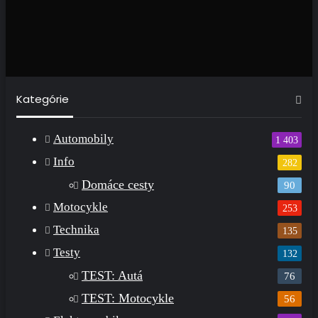
Kategórie
Automobily
1 403
Info
282
Domáce cesty
90
Motocykle
253
Technika
135
Testy
132
TEST: Autá
76
TEST: Motocykle
56