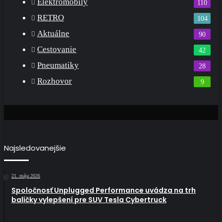
Elektromobily
110
RETRO
104
Aktuálne
90
Cestovanie
42
Pneumatiky
28
Rozhovor
9
Najsledovanejšie
21. mája 2026
Spoločnosť Unplugged Performance uvádza na trh
balíčky vylepšení pre SUV Tesla Cybertruck