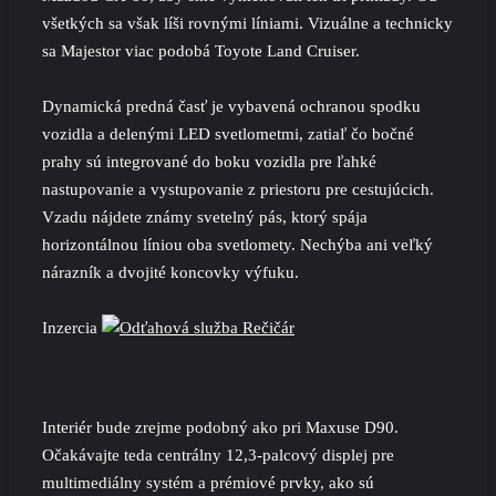
všetkých sa však líši rovnými líniami. Vizuálne a technicky
sa Majestor viac podobá Toyote
Land Cruiser
.
Dynamická predná časť je vybavená ochranou spodku
vozidla a delenými LED svetlometmi, zatiaľ čo bočné
prahy sú integrované do boku vozidla pre ľahké
nastupovanie a vystupovanie z priestoru pre cestujúcich.
Vzadu nájdete známy svetelný pás, ktorý spája
horizontálnou líniou oba svetlomety. Nechýba ani veľký
nárazník a dvojité koncovky výfuku.
Inzercia
Interiér bude zrejme podobný ako pri Maxuse D90.
Očakávajte teda centrálny 12,3-palcový displej pre
multimediálny systém a prémiové prvky, ako sú