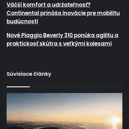
Väčší komfort a udržateľnosť? Continental prináša inovácie pre
Väčší komfort a udržateľnosť?
mobilitu budúcnosti
Continental prináša inovácie pre mobilitu
budúcnosti
Nové Piaggio Beverly 310 ponúka agilitu a praktickosť skútra s
Nové Piaggio Beverly 310 ponúka agilitu a
veľkými kolesami
praktickosť skútra s veľkými kolesami
Súvisiace články