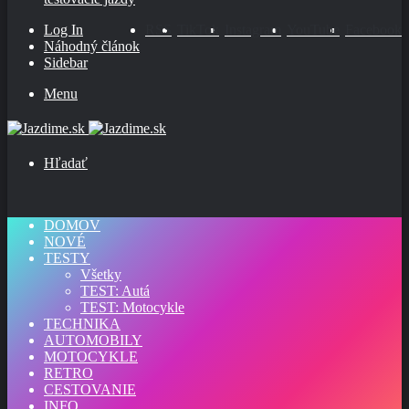
Log In
RSS
TikTok
Instagram
YouTube
Facebook
Náhodný článok
Sidebar
Menu
Hľadať
DOMOV
NOVÉ
TESTY
Všetky
TEST: Autá
TEST: Motocykle
TECHNIKA
AUTOMOBILY
MOTOCYKLE
RETRO
CESTOVANIE
INFO