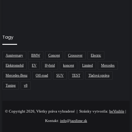
Tagy
Anniversary
BMW
Concept
Crossover
Electric
Elektromobil
EV
Hybrid
koncept
Limited
Mercedes
Mercedes-Benz
Off-road
SUV
TEST
Tlačová správa
Tuning
v8
© Copyright 2026, Všetky práva vyhradené | Stránky vytvorila:
beVisible
|
Kontakt:
info@jazdime.sk