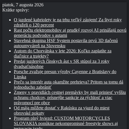
piatok, 7 augusta 2026
Krátke správy:
O jazdené kabriolety je na trhu veľký záujem! Za štyri roky
zdraželi o 120 percent
Rast počtu elektromobilov aj prudký rozvoj AI prinášajú novú
generáciu podvodov s autami
Stavebná skupina HSF System postavila prvú 3D tlačenú
autoumyváreň na Slovensku
Autom do Chorvátska v lete 2026: Koľko zaplatíte za
diaľnice a trajekty?
Predaj jazdených čínskych áut v SR stúpol za 3 roky
dvadsaťnásobne
Porsche zvažuje presun výroby Cayenne z Bratislavy do
Lipska
Prečo sa interiér auta okamžite prehrieva? Pritom sa tomu dá
jednoducho zabrániť
Zmeny v pravidlách cestnej premávky by mali priniesť vyššiu
ochranu chodcov, prísnejšie sankcie za rýchlosť a viac
právomocí pre obce
Od mája môžete dostať v Rakúsku za vjazd do miest
obrovské pokuty
Program plný hviezd: CUSTOM MOTORCYCLES
SLOVAKIA ponúkne nekompromisné freestyle shows aj
testovacie jazdy