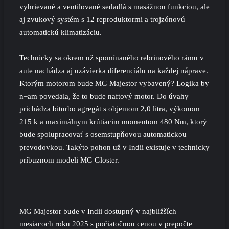
vyhrievané a ventilované sedadlá s masážnou funkciou, ale
aj zvukový systém s 12 reproduktormi a trojzónovú
automatickú klimatizáciu.
Technicky sa okrem už spomínaného rebrinového rámu v
aute nachádza aj uzávierka diferenciálu na každej náprave.
Ktorým motorom bude MG Majestor vybavený? Logika by
n=am povedala, že to bude naftový motor. Do úvahy
prichádza biturbo agregát s objemom 2,0 litra, výkonom
215 k a maximálnym krútiacim momentom 480 Nm, ktorý
bude spolupracovať s osemstupňovou automatickou
prevodovkou. Takýto pohon už v Indii existuje v technicky
príbuznom modeli MG Gloster.
MG Majestor bude v Indii dostupný v najbližších
mesiacoch roku 2025 s počiatočnou cenou v prepočte