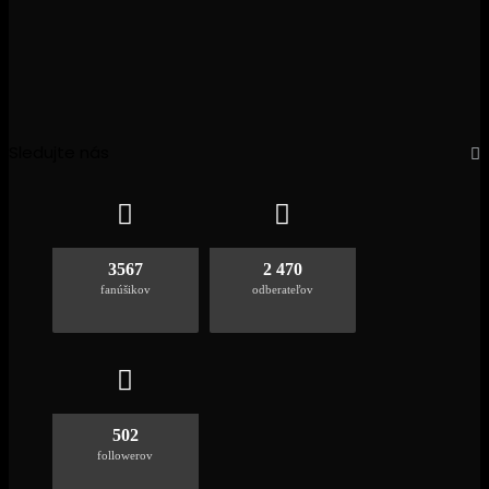
Sledujte nás
3567
2 470
fanúšikov
odberateľov
502
followerov