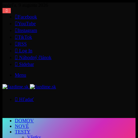
nedeľa, 9 augusta 2026
Facebook
YouTube
Instagram
TikTok
RSS
Log In
Náhodný článok
Sidebar
Menu
Hľadať
DOMOV
NOVÉ
TESTY
Všetky