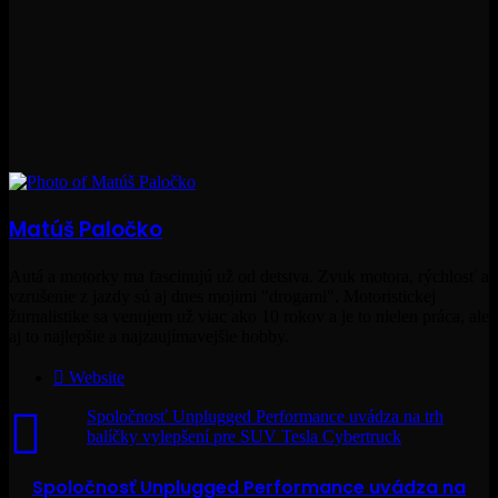
Matúš Paločko
Autá a motorky ma fascinujú už od detstva. Zvuk motora, rýchlosť a
vzrušenie z jazdy sú aj dnes mojimi "drogami". Motoristickej
žurnalistike sa venujem už viac ako 10 rokov a je to nielen práca, ale
aj to najlepšie a najzaujímavejšie hobby.
Website
Spoločnosť Unplugged Performance uvádza na trh
balíčky vylepšení pre SUV Tesla Cybertruck
Spoločnosť Unplugged Performance uvádza na