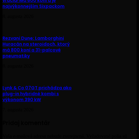
vracia! Má 600 koní a je
najvýkonnejším Sixpackom
8. augusta 2026
Rezvani Dune: Lamborghini
Huracán na steroidoch, ktorý
má 800 koní a 31-palcové
pneumatiky
8. augusta 2026
Lynk & Co 07GT prichádza ako
plug-in hybridné kombi s
výkonom 390 kW
7. augusta 2026
Pridaj komentár
Vaša e-mailová adresa nebude zverejnená.
Vyžadované polia sú