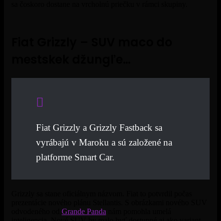
sa čoskoro dostane na vrcholnú priečku v rámci skupiny.
Fiat Grizzly – SUV maco do
mestskek džungľe…
Fiat Grizzly a Grizzly Fastback sa
vyrábajú v Maroku a sú založené na
platforme Smart Car.
Grizzly sa stane oficiálnym názvom. Fiat
to potvrdil počas
prezentácie nového
plánu Stellantis
. S obrázkami nového SUV
odvodeného od
Grande Panda
nám pomohla umelá
inteligencia. Nové SUV by malo byť dostupné aj ako variant