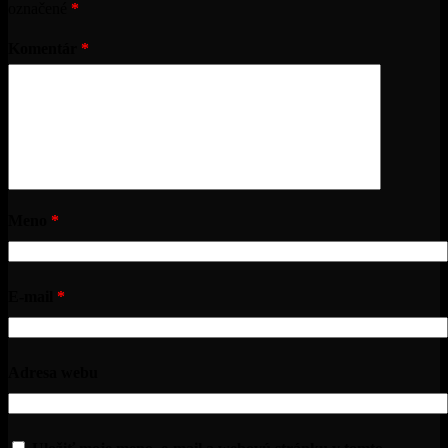
označené
*
Komentár
*
Meno
*
E-mail
*
Adresa webu