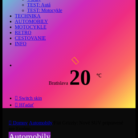
TEST: Autá
TEST: Motocykle
TECHNIKA
AUTOMOBILY
MOTOCYKLE
RETRO
CESTOVANIE
INFO
20
℃
Bratislava
Switch skin
Hľadať
Domov
/
Automobily
/
Fiat Grizzly: Nové SUV pripravené
pre Európu
Automobily