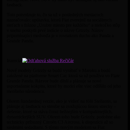
fastback.
Toto potvrdzuje to, čo sa už v posledných mesiacoch
naznačovalo: upútavka, ktorú Fiat zverejnil na sociálnych
sieťach s frázou „Urobte miesto pre každého“ a niekoľko stôp
v snehu poskytli prvé indície o názve Grizzly. Názov
pripomínajúci medveďa je v rovnakom duchu ako Panda a
Grande Panda.
Inzercia
Nové modely Grizzly sa budú vyrábať v Maroku a budú
založené na platforme Smart Car, ktorá sa už používa vo Fiate
Grande Panda. Rázvor bude dlhší a plánuje sa nové
usporiadanie kokpitu, ktoré by model ešte viac odlíšilo od jeho
menšieho súrodenca.
Okrem štandardnej verzie, ako je vidieť na fólii Stellantis, sa
plánuje aj fastback so strmšie sa zvažujúcou líniou strechy –
riešenie, ktoré sa stáva čoraz bežnejším v kompaktnejších,
dynamickejších SUV. Okrem toho bude Grizzly, podobne ako
technicky príbuzný Citroën C3 Aircross, k dispozícii až so
siedmimi sedadlami. S týmto novým modelom sa Fiat