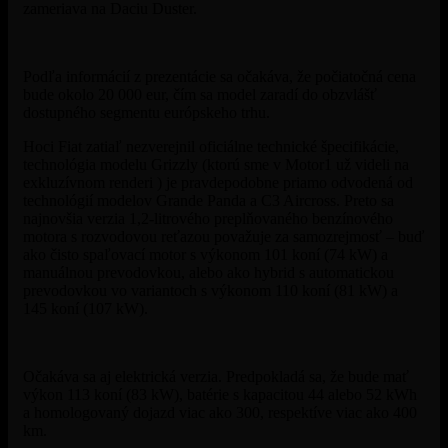
zameriava na Daciu Duster.
Podľa informácií z prezentácie sa očakáva, že počiatočná cena
bude okolo 20 000 eur, čím sa model zaradí do obzvlášť
dostupného segmentu európskeho trhu.
Hoci Fiat zatiaľ nezverejnil oficiálne technické špecifikácie,
technológia modelu Grizzly (ktorú sme v Motor1 už videli na
exkluzívnom renderi ) je pravdepodobne priamo odvodená od
technológií modelov Grande Panda a C3 Aircross. Preto sa
najnovšia verzia 1,2-litrového preplňovaného benzínového
motora s rozvodovou reťazou považuje za samozrejmosť – buď
ako čisto spaľovací motor s výkonom 101 koní (74 kW) a
manuálnou prevodovkou, alebo ako hybrid s automatickou
prevodovkou vo variantoch s výkonom 110 koní (81 kW) a
145 koní (107 kW).
Očakáva sa aj elektrická verzia. Predpokladá sa, že bude mať
výkon 113 koní (83 kW), batérie s kapacitou 44 alebo 52 kWh
a homologovaný dojazd viac ako 300, respektíve viac ako 400
km.