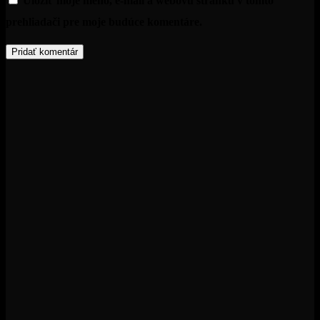
Uložiť moje meno, e-mail a webovú stránku v tomto
prehliadači pre moje budúce komentáre.