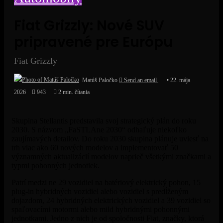
Fiat Grizzly: Nové SUV
pripravené pre Európu
Fiat Grizzly
Matúš Paločko
Send an email
22. mája
2026
943
2 min. čítania
Skupina Stellantis predstavila svoj strategický plán do roku
2030. S názvom „FaSTLAne 2030“ odhaľuje niekoľko
zaujímavých detailov. Do roku 2030 skupina plánuje uviesť na
trh viac ako 60 nových modelov a implementovať 50
významných aktualizácií modelov naprieč všetkými značkami a
typmi pohonných jednotiek.
Patrí medzi ne 29 vozidiel na batériový elektrický pohon, 15
plug-in hybridných vozidiel alebo vozidiel s predĺženým
dojazdom, 24 hybridných elektrických vozidiel a 39 vozidiel so
spaľovacími motormi alebo mild hybridnými pohonnými
jednotkami. Jedno z nich je od spoločnosti Fiat, značky, ktorá