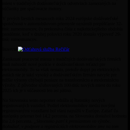
miest v tradičných dodávateľských odvetviach zameraných na
súčiastky pre spaľovacie motory.
V prvých šiestich mesiacoch roku 2024 európske dodávateľské
spoločnosti v automobilovom priemysle oznámili prepúšťanie 32-
tisíc zamestnancov, čo prekonáva čísla z najkritickejšieho obdobia
pandémie, keď v druhej polovici roku 2020 dostalo výpoveď 29-
tisíc zamestnancov.
Inzercia
Zaniknuté pracovné miesta v tradičných dodávateľských firmách
mali nahradiť nové pozície v dodávateľskom reťazci pre
elektromobily. To sa však nestalo, pretože dopyt po elektrických
autách nie je taký vysoký a dodávateľským firmám navyše pre
nižšie výnosy chýbajú peniaze na transformáciu a modernizáciu
výroby. Z pôvodne sľubovaných 100-tisíc nových miest do roku
2025 ich je v súčasnosti len asi pätina.
Na Slovensku tento nepomer odráža aj štatistiky nových
registrovaných vozidiel. Podiel elektromobilov medzi novými
registrovanými vozidlami bol vlani najnižší v Európe. Zatiaľ čo
európsky priemer bol 14,2 percenta, na Slovensku dosiahol hodnotu
iba 2,6 percenta.
„Slovensko patrí k premiantom vo výrobe.
Bohužiaľ, v podpore a registráciách elektromobilov sme na tom