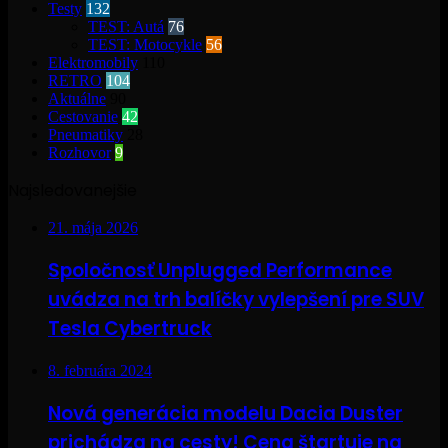
Testy
132
TEST: Autá
76
TEST: Motocykle
56
Elektromobily
110
RETRO
104
Aktuálne
90
Cestovanie
42
Pneumatiky
28
Rozhovor
9
Najsledovanejšie
21. mája 2026
Spoločnosť Unplugged Performance
uvádza na trh balíčky vylepšení pre SUV
Tesla Cybertruck
8. februára 2024
Nová generácia modelu Dacia Duster
prichádza na cesty! Cena štartuje na