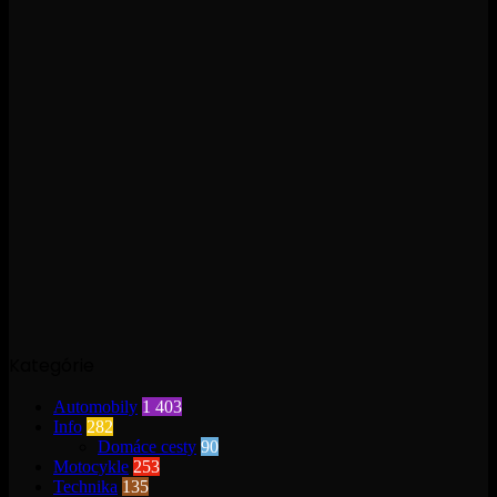
Kategórie
Automobily
1 403
Info
282
Domáce cesty
90
Motocykle
253
Technika
135