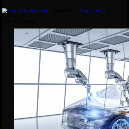
Matúš Paločko
Send an email
28.
októbra 2024
762
2 min. čítania