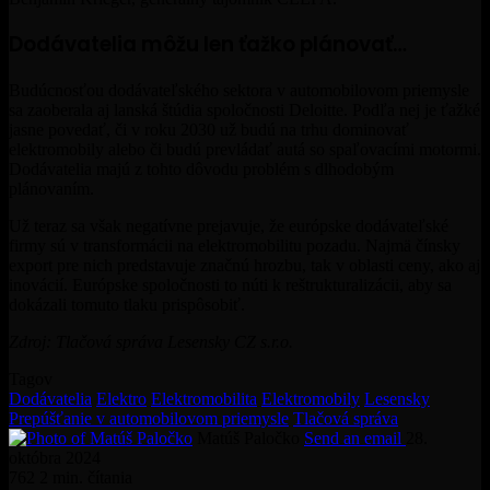
Dodávatelia môžu len ťažko plánovať…
Budúcnosťou dodávateľského sektora v automobilovom priemysle
sa zaoberala aj lanská štúdia spoločnosti Deloitte. Podľa nej je ťažké
jasne povedať, či v roku 2030 už budú na trhu dominovať
elektromobily alebo či budú prevládať autá so spaľovacími motormi.
Dodávatelia majú z tohto dôvodu problém s dlhodobým
plánovaním.
Už teraz sa však negatívne prejavuje, že európske dodávateľské
firmy sú v transformácii na elektromobilitu pozadu. Najmä čínsky
export pre nich predstavuje značnú hrozbu, tak v oblasti ceny, ako aj
inovácií. Európske spoločnosti to núti k reštrukturalizácii, aby sa
dokázali tomuto tlaku prispôsobiť.
Zdroj: Tlačová správa Lesensky CZ s.r.o.
Tagov
Dodávatelia
Elektro
Elektromobilita
Elektromobily
Lesensky
Prepúšťanie v automobilovom priemysle
Tlačová správa
Matúš Paločko
Send an email
28.
októbra 2024
762
2 min. čítania