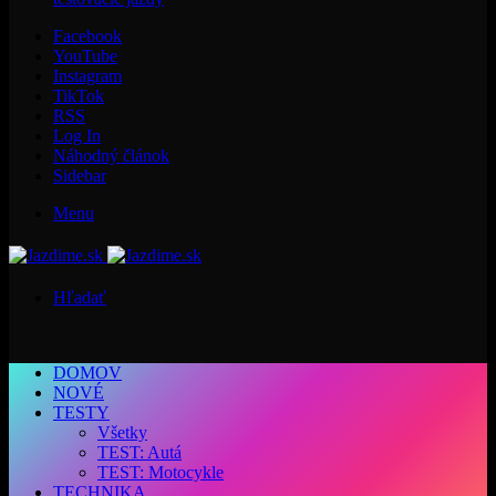
Facebook
YouTube
Instagram
TikTok
RSS
Log In
Náhodný článok
Sidebar
Menu
Hľadať
DOMOV
NOVÉ
TESTY
Všetky
TEST: Autá
TEST: Motocykle
TECHNIKA