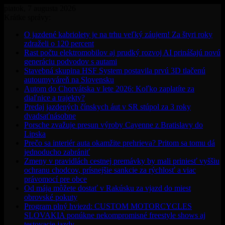
piatok, 7 augusta 2026
Krátke správy:
O jazdené kabriolety je na trhu veľký záujem! Za štyri roky
zdraželi o 120 percent
Rast počtu elektromobilov aj prudký rozvoj AI prinášajú novú
generáciu podvodov s autami
Stavebná skupina HSF System postavila prvú 3D tlačenú
autoumyváreň na Slovensku
Autom do Chorvátska v lete 2026: Koľko zaplatíte za
diaľnice a trajekty?
Predaj jazdených čínskych áut v SR stúpol za 3 roky
dvadsaťnásobne
Porsche zvažuje presun výroby Cayenne z Bratislavy do
Lipska
Prečo sa interiér auta okamžite prehrieva? Pritom sa tomu dá
jednoducho zabrániť
Zmeny v pravidlách cestnej premávky by mali priniesť vyššiu
ochranu chodcov, prísnejšie sankcie za rýchlosť a viac
právomocí pre obce
Od mája môžete dostať v Rakúsku za vjazd do miest
obrovské pokuty
Program plný hviezd: CUSTOM MOTORCYCLES
SLOVAKIA ponúkne nekompromisné freestyle shows aj
testovacie jazdy