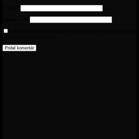
E-mail
*
Adresa webu
Uložiť moje meno, e-mail a webovú stránku v tomto prehliadači
pre moje budúce komentáre.