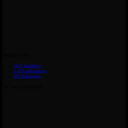
Sledujte nás
3567
fanúšikov
2 470
odberateľov
502
followerov
TikTok Jazdime.sk