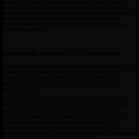
najhoršie v Európe. Riešenie vidím v dôslednom dodržiavaní a
aplikácii Akčného plánu pre elektromobilitu 2.0, ktorý bol prijatý
minulý rok. Tento plán považujem za veľmi dobrý základ na to, aby
sme mali šancu splniť naše medzinárodné záväzky,“
dodáva
Alexander Matušek, prezident Zväzu automobilového priemyslu
Slovenskej republiky.
Dodávatelia sa obávajú ďalšieho vývoja…
Analýza CLEPA dlhodobo mapuje situáciu dodávateľského reťazca
v automobilovom priemysle a súčasný vývoj považuje za
alarmujúci. Utlmovanie výroby áut so spaľovacími motormi
spomaľuje ekonomiku a sektor elektromobility nie je doteraz
dostatočne rozvinutý.
Európe reálne hrozí strata vedúceho postavenia v automobilovom
sektore.
„Aby sme ochránili pracovné miesta, urýchlili zelenú a
digitálnu transformáciu a znovu získali našu globálnu
konkurencieschopnosť, potrebujeme regulačné zmeny. To znamená
prijatie technologickej otvorenosti v emisných normách CO2,
zaistenie spravodlivého prístupu k dátam z vozidiel a celkové
posilnenie ekonomiky EÚ a jej konkurencieschopnosti,“
komentoval
Benjamin Krieger, generálny tajomník CLEPA.