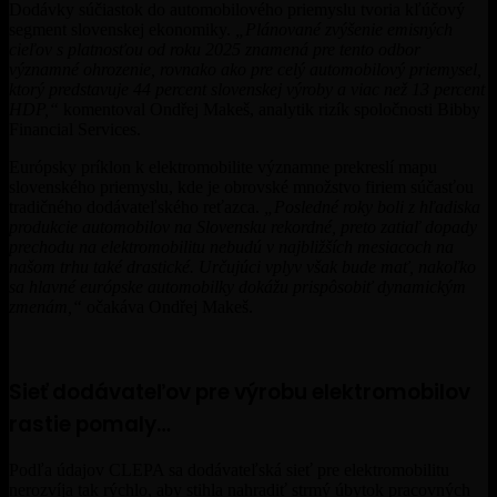
Dodávky súčiastok do automobilového priemyslu tvoria kľúčový
segment slovenskej ekonomiky.
„Plánované zvýšenie emisných
cieľov s platnosťou od roku 2025 znamená pre tento odbor
významné ohrozenie, rovnako ako pre celý automobilový priemysel,
ktorý predstavuje 44 percent slovenskej výroby a viac než 13 percent
HDP,“
komentoval Ondřej Makeš, analytik rizík spoločnosti Bibby
Financial Services.
Európsky príklon k elektromobilite významne prekreslí mapu
slovenského priemyslu, kde je obrovské množstvo firiem súčasťou
tradičného dodávateľského reťazca.
„Posledné roky boli z hľadiska
produkcie automobilov na Slovensku rekordné, preto zatiaľ dopady
prechodu na elektromobilitu nebudú v najbližších mesiacoch na
našom trhu také drastické. Určujúci vplyv však bude mať, nakoľko
sa hlavné európske automobilky dokážu prispôsobiť dynamickým
zmenám,“
očakáva Ondřej Makeš.
Sieť dodávateľov pre výrobu elektromobilov
rastie pomaly…
Podľa údajov CLEPA sa dodávateľská sieť pre elektromobilitu
nerozvíja tak rýchlo, aby stihla nahradiť strmý úbytok pracovných