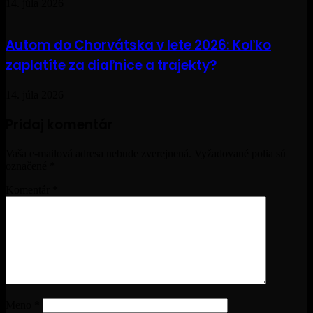
14. júla 2026
Autom do Chorvátska v lete 2026: Koľko
zaplatíte za diaľnice a trajekty?
14. júla 2026
Pridaj komentár
Vaša e-mailová adresa nebude zverejnená.
Vyžadované polia sú
označené
*
Komentár
*
Meno
*