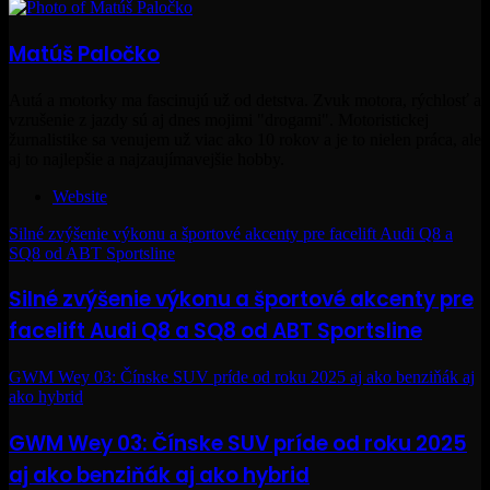
Matúš Paločko
Autá a motorky ma fascinujú už od detstva. Zvuk motora, rýchlosť a
vzrušenie z jazdy sú aj dnes mojimi "drogami". Motoristickej
žurnalistike sa venujem už viac ako 10 rokov a je to nielen práca, ale
aj to najlepšie a najzaujímavejšie hobby.
Website
Silné zvýšenie výkonu a športové akcenty pre facelift Audi Q8 a
SQ8 od ABT Sportsline
Silné zvýšenie výkonu a športové akcenty pre
facelift Audi Q8 a SQ8 od ABT Sportsline
GWM Wey 03: Čínske SUV príde od roku 2025 aj ako benziňák aj
ako hybrid
GWM Wey 03: Čínske SUV príde od roku 2025
aj ako benziňák aj ako hybrid