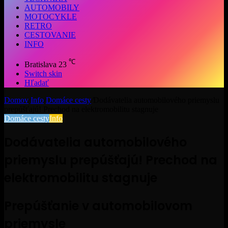
AUTOMOBILY
MOTOCYKLE
RETRO
CESTOVANIE
INFO
℃
Bratislava
23
Switch skin
Hľadať
Domov
/
Info
/
Domáce cesty
/
Dodávatelia automobilového priemyslu
prepúšťajú! Prechod na elektromobilitu stagnuje
Domáce cesty
Info
Dodávatelia automobilového
priemyslu prepúšťajú! Prechod na
elektromobilitu stagnuje
Prepúšťanie v automobilovom
priemysle