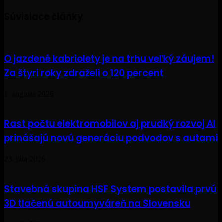
Súvisiace články
O jazdené kabriolety je na trhu veľký záujem!
Za štyri roky zdraželi o 120 percent
1. augusta 2026
Rast počtu elektromobilov aj prudký rozvoj AI
prinášajú novú generáciu podvodov s autami
23. júla 2026
Stavebná skupina HSF System postavila prvú
3D tlačenú autoumyváreň na Slovensku