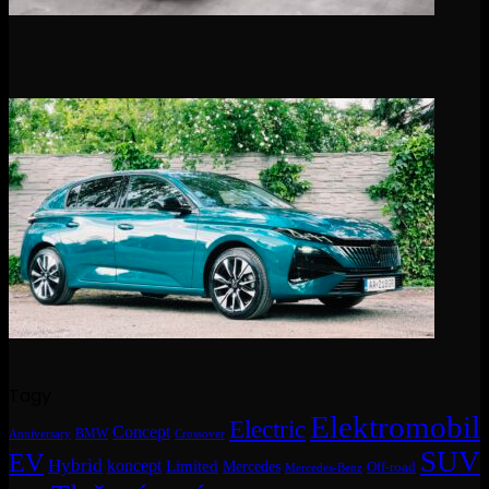
Tagy
Elektromobil
Electric
Concept
BMW
Crossover
Anniversary
SUV
EV
Hybrid
koncept
Limited
Mercedes
Off-road
Mercedes-Benz