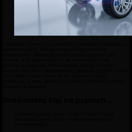
Dodávatelia súčiastok pre automobilový priemysel v Európe musia
masívne prepúšťať. Dôvodom je pokračujúci prechod k
elektromobilite a stlmovanie výroby vozidiel so spaľovacími
motormi, na čo však európsky trh nie je technologicky ani
ekonomicky pripravený. Podľa aktuálnej analýzy Európskej
asociácie dodávateľov automobilového priemyslu (CLEPA) od roku
2020 zaniklo v tomto sektore 86-tisíc pracovných miest.
Predpovede, že straty nahradia nové pozície v súvislosti s výrobou
elektroáut, sa nenaplnili.
Dodávatelia bijú na poplach…
Zaniknuté pracovné miesta v dodávateľských firmách
mali nahradiť nové pozície v dodávateľskom reťazci
pre elektromobily.