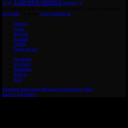
Tlačová správa
Tuning
TEST
v8
© Copyright 2026, Všetky práva vyhradené | Stránky vytvorila:
beVisible
| Kontakt:
info@jazdime.sk
Domov
O nás
Inzercia
Kontakt
GDPR
Štatút súťaže
Facebook
YouTube
Instagram
TikTok
RSS
Facebook
Messenger
Messenger
WhatsApp
Viber
Back to top button