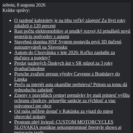
sobota, 8 augusta 2026
Krátke správy:
O jazdené kabriolety je na trhu veľký záujem! Za štyri roky
zdraželi o 120 percent
Rast počtu elektromobilov aj prudký rozvoj AI prinášajú novú
generáciu podvodov s autami
Stavebná skupina HSF System postavila prvú 3D tlačenú
autoumyváreň na Slovensku
Autom do Chorvátska v lete 2026: Koľko zaplatíte za
diaľnice a trajekty?
Predaj jazdených čínskych áut v SR stúpol za 3 roky
dvadsaťnásobne
Porsche zvažuje presun výroby Cayenne z Bratislavy do
Lipska
Prečo sa interiér auta okamžite prehrieva? Pritom sa tomu dá
jednoducho zabrániť
Zmeny v pravidlách cestnej premávky by mali priniesť vyššiu
ochranu chodcov, prísnejšie sankcie za rýchlosť a viac
právomocí pre obce
Od mája môžete dostať v Rakúsku za vjazd do miest
obrovské pokuty
Program plný hviezd: CUSTOM MOTORCYCLES
SLOVAKIA ponúkne nekompromisné freestyle shows aj
testovacie jazdy