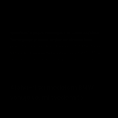
Spoločnosť Alpha-N Performance so sídlom neďaleko
Nürburgringu je známa svojimi aerodynamickými
prestavbami takmer všetkých športových BMW. Tentoraz
jej v dielni pristála aktuálna verzia modelu BMW M3 a
odišla s komplexnou súpravou z uhlíkových vlákien.
Alpha-N sa modelom BMW
venuje veľmi svedomito…
Všetky diely namontované na upravenom
BMW M3 je možné riadne zapísať do