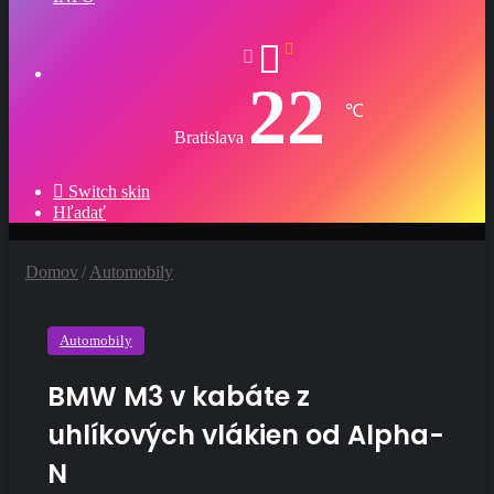
22
℃
Bratislava
Switch skin
Hľadať
Domov
/
Automobily
Automobily
BMW M3 v kabáte z
uhlíkových vlákien od Alpha-
N