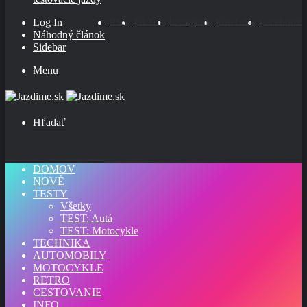
Log In
RSS
TikTok
Instagram
YouTube
Facebook
Náhodný článok
Sidebar
Menu
Hľadať
DOMOV
NOVÉ
TESTY
Všetky
TEST: Autá
TEST: Motocykle
TECHNIKA
AUTOMOBILY
MOTOCYKLE
RETRO
CESTOVANIE
INFO