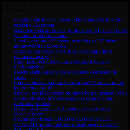
pondelok, 10 augusta 2026
Krátke správy:
O jazdené kabriolety je na trhu veľký záujem! Za štyri roky
zdraželi o 120 percent
Rast počtu elektromobilov aj prudký rozvoj AI prinášajú novú
generáciu podvodov s autami
Stavebná skupina HSF System postavila prvú 3D tlačenú
autoumyváreň na Slovensku
Autom do Chorvátska v lete 2026: Koľko zaplatíte za
diaľnice a trajekty?
Predaj jazdených čínskych áut v SR stúpol za 3 roky
dvadsaťnásobne
Porsche zvažuje presun výroby Cayenne z Bratislavy do
Lipska
Prečo sa interiér auta okamžite prehrieva? Pritom sa tomu dá
jednoducho zabrániť
Zmeny v pravidlách cestnej premávky by mali priniesť vyššiu
ochranu chodcov, prísnejšie sankcie za rýchlosť a viac
právomocí pre obce
Od mája môžete dostať v Rakúsku za vjazd do miest
obrovské pokuty
Program plný hviezd: CUSTOM MOTORCYCLES
SLOVAKIA ponúkne nekompromisné freestyle shows aj
testovacie jazdy