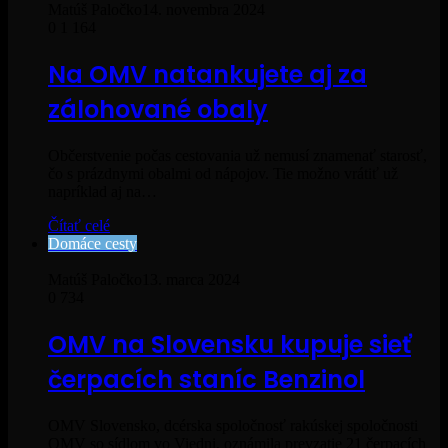
Matúš Paločko
14. novembra 2024
0
1 164
Na OMV natankujete aj za
zálohované obaly
Občerstvenie počas cestovania už nemusí znamenať starosť,
čo s prázdnymi obalmi od nápojov. Tie možno vrátiť už
napríklad aj na…
Čítať celé
Domáce cesty
Matúš Paločko
13. marca 2024
0
734
OMV na Slovensku kupuje sieť
čerpacích staníc Benzinol
OMV Slovensko, dcérska spoločnosť rakúskej spoločnosti
OMV so sídlom vo Viedni, oznámila prevzatie 21 čerpacích