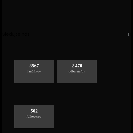
Sledujte nás
3567
2 470
fanúšikov
odberateľov
502
followerov