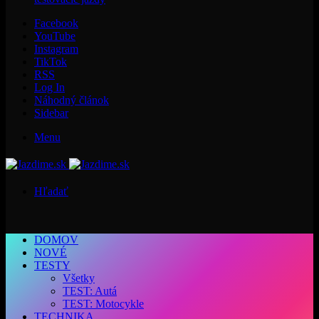
Facebook
YouTube
Instagram
TikTok
RSS
Log In
Náhodný článok
Sidebar
Menu
Hľadať
DOMOV
NOVÉ
TESTY
Všetky
TEST: Autá
TEST: Motocykle
TECHNIKA