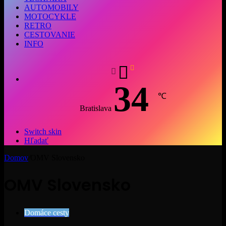
AUTOMOBILY
MOTOCYKLE
RETRO
CESTOVANIE
INFO
34
℃
Bratislava
Switch skin
Hľadať
Domov
/
OMV Slovensko
OMV Slovensko
Domáce cesty