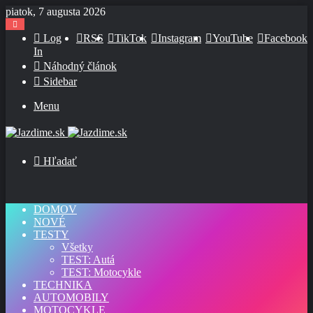
piatok, 7 augusta 2026
Log
RSS
TikTok
Instagram
YouTube
Facebook
In
Náhodný článok
Sidebar
Menu
Hľadať
DOMOV
NOVÉ
TESTY
Všetky
TEST: Autá
TEST: Motocykle
TECHNIKA
AUTOMOBILY
MOTOCYKLE