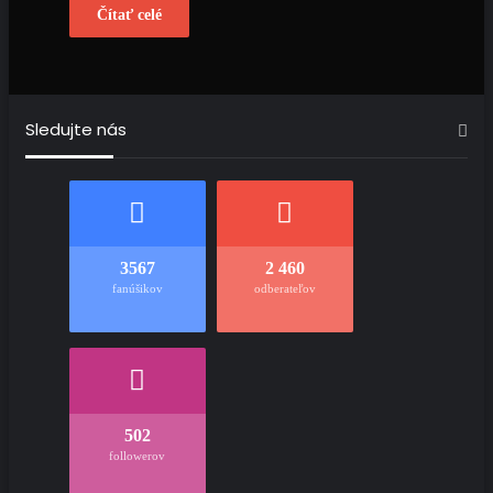
Čítať celé
Sledujte nás
3567
2 460
fanúšikov
odberateľov
502
followerov