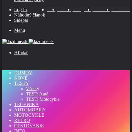
Log In
RSS
TikTok
Instagram
YouTube
Facebook
Náhodný článok
Sidebar
Menu
Hľadať
DOMOV
NOVÉ
TESTY
Všetky
TEST: Autá
TEST: Motocykle
TECHNIKA
AUTOMOBILY
MOTOCYKLE
RETRO
CESTOVANIE
INFO