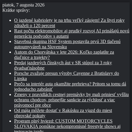
piatok, 7 augusta 2026
Krátke správy:
O jazdené kabriolety je na trhu veľký záujem! Za štyri roky
zdraželi o 120 percent
Rast počtu elektromobilov aj prudký rozvoj AI prinášajú novú
generáciu podvodov s autami
Stavebná skupina HSF System postavila prvú 3D tlačenú
autoumyváreň na Slovensku
Autom do Chorvátska v lete 2026: Koľko zaplatíte za
diaľnice a trajekty?
Predaj jazdených čínskych áut v SR stúpol za 3 roky
dvadsaťnásobne
Porsche zvažuje presun výroby Cayenne z Bratislavy do
Lipska
Prečo sa interiér auta okamžite prehrieva? Pritom sa tomu dá
jednoducho zabrániť
Zmeny v pravidlách cestnej premávky by mali priniesť vyššiu
ochranu chodcov, prísnejšie sankcie za rýchlosť a viac
právomocí pre obce
Od mája môžete dostať v Rakúsku za vjazd do miest
obrovské pokuty
Program plný hviezd: CUSTOM MOTORCYCLES
SLOVAKIA ponúkne nekompromisné freestyle shows aj
testovacie jazdy