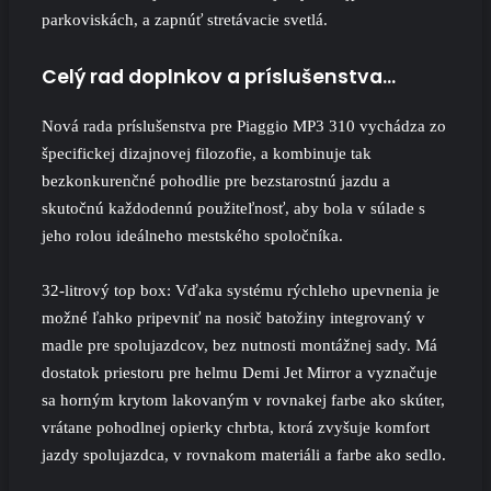
parkoviskách, a zapnúť stretávacie svetlá.
Celý rad doplnkov a príslušenstva…
Nová rada príslušenstva pre Piaggio MP3 310 vychádza zo
špecifickej dizajnovej filozofie, a kombinuje tak
bezkonkurenčné pohodlie pre bezstarostnú jazdu a
skutočnú každodennú použiteľnosť, aby bola v súlade s
jeho rolou ideálneho mestského spoločníka.
32-litrový top box: Vďaka systému rýchleho upevnenia je
možné ľahko pripevniť na nosič batožiny integrovaný v
madle pre spolujazdcov, bez nutnosti montážnej sady. Má
dostatok priestoru pre helmu Demi Jet Mirror a vyznačuje
sa horným krytom lakovaným v rovnakej farbe ako skúter,
vrátane pohodlnej opierky chrbta, ktorá zvyšuje komfort
jazdy spolujazdca, v rovnakom materiáli a farbe ako sedlo.