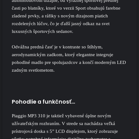
automobilovom dizajne, od výraznej športovej prednej
časti po blatníky, ktoré vo verzii Sport obsahujú farebne
zladené prvky, a ráfiky s novým dizajnom piatich
rozdelených lúčov, čo je ďalší jasný odkaz na svet
luxusných športových sedanov.
Odvážna predná časť je v kontraste so štíhlym,
aerodynamickým zadkom, ktorý elegantne integruje
pohodlné madlo pre spolujazdcov a končí moderným LED
zadným svetlometom.
Pohodlie a funkčnosť…
Piaggio MP3 310 je taktiež vybavené úplne novým
užívateľským rozhraním. V strede sa nachádza veľká
prístrojová doska s 5” LCD displejom, ktorý zobrazuje
všetky potrebné informácie: digitálny tachometer a