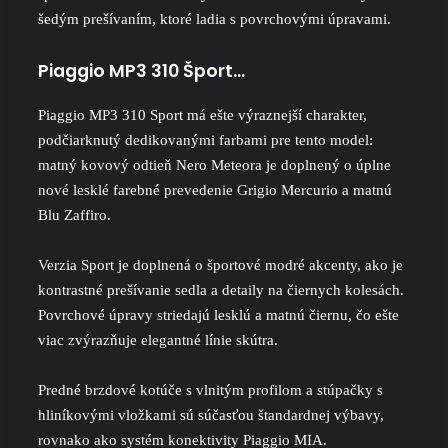
šedým prešívaním, ktoré ladia s povrchovými úpravami.
Piaggio MP3 310 Šport…
Piaggio MP3 310 Sport má ešte výraznejší charakter,
podčiarknutý dedikovanými farbami pre tento model:
matný kovový odtieň Nero Meteora je doplnený o úplne
nové lesklé farebné prevedenie Grigio Mercurio a matnú
Blu Zaffiro.
Verzia Sport je doplnená o športové modré akcenty, ako je
kontrastné prešívanie sedla a detaily na čiernych kolesách.
Povrchové úpravy striedajú lesklú a matnú čiernu, čo ešte
viac zvýrazňuje elegantné línie skútra.
Predné brzdové kotúče s vlnitým profilom a stúpačky s
hliníkovými vložkami sú súčasťou štandardnej výbavy,
rovnako ako systém konektivity Piaggio MIA.