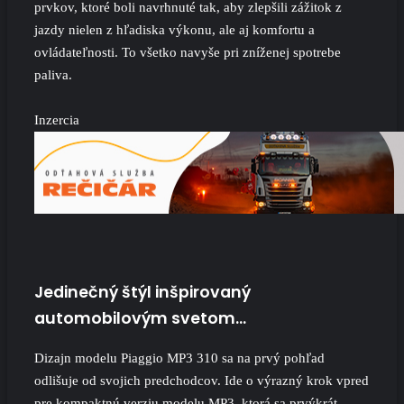
prvkov, ktoré boli navrhnuté tak, aby zlepšili zážitok z
jazdy nielen z hľadiska výkonu, ale aj komfortu a
ovládateľnosti. To všetko navyše pri zníženej spotrebe
paliva.
Inzercia
Jedinečný štýl inšpirovaný
automobilovým svetom…
Dizajn modelu Piaggio MP3 310 sa na prvý pohľad
odlišuje od svojich predchodcov. Ide o výrazný krok vpred
pre kompaktnú verziu modelu MP3, ktorá sa prvýkrát