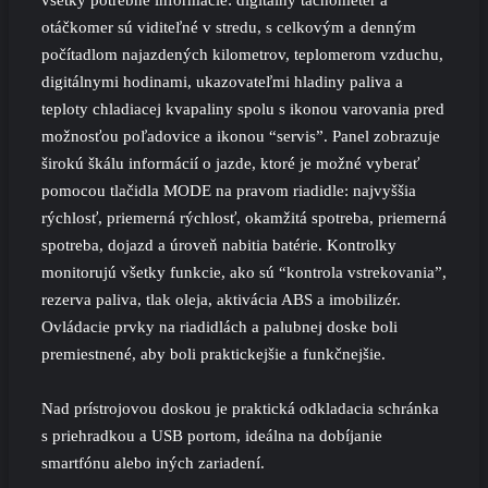
otáčkomer sú viditeľné v stredu, s celkovým a denným
počítadlom najazdených kilometrov, teplomerom vzduchu,
digitálnymi hodinami, ukazovateľmi hladiny paliva a
teploty chladiacej kvapaliny spolu s ikonou varovania pred
možnosťou poľadovice a ikonou “servis”. Panel zobrazuje
širokú škálu informácií o jazde, ktoré je možné vyberať
pomocou tlačidla MODE na pravom riadidle: najvyššia
rýchlosť, priemerná rýchlosť, okamžitá spotreba, priemerná
spotreba, dojazd a úroveň nabitia batérie. Kontrolky
monitorujú všetky funkcie, ako sú “kontrola vstrekovania”,
rezerva paliva, tlak oleja, aktivácia ABS a imobilizér.
Ovládacie prvky na riadidlách a palubnej doske boli
premiestnené, aby boli praktickejšie a funkčnejšie.
Nad prístrojovou doskou je praktická odkladacia schránka
s priehradkou a USB portom, ideálna na dobíjanie
smartfónu alebo iných zariadení.