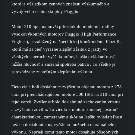
ktoré je výsledkom cenných znalostí výskumného a
vývojového centra skupiny Piaggio.
Motor 310 hpe, najnovší prírastok do modernej rodiny
vysokovýkonných motorov Piaggio (High Performance
Engines), je založený na špecifickej konštrukčnej filozofii,
ktorá má za cieľ výrazne zlepšiť zážitok z jazdy vo
všetkých smeroch: vyšší komfort, lepšia ovládateľnosť,
nižšia hlučnosť a znížená spotreba paliva . To všetko je
sprevádzané znateľným zlepšením výkonu.
Tieto ciele boli dosiahnuté zvýšením objemu motora z 278
cm3 pri predchádzajúcom motore 300 HPE na 310 cm3 pri
tejto verzii. Zvýšenie bolo dosiahnuté zachovaním vŕtania
a zvýšením zdvihu. To viedlo k motoru s menej „ostrou“
charakteristikou, zameranému skôr na lepšiu ovládateľnosť
než na dosiahnutie najvyššieho možného maximálneho
výkonu. Napriek tomu tento motor dosahuje pôsobivých