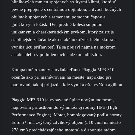
hliníkových ramien spojených so štyrmi kĺbmi, ktoré sú
pevne prepojené s centrálnou objímkou, a dvoch bočných
objímok spojených s ramenami pomocou čapov a
guličkových ložísk. Dve predné kolesá sú potom
unikátnym a charakteristickým prvkom, ktorý zaisťuje
stabilnejšie zatáčanie ako u akéhokoľvek iného skútra a
vynikajúcu priľnavosť. Tá sa prejaví najmä na mokrom
asfalte alebo v podmienkach s nízkou adhéziou.
Kompaktné rozmery a ovládateľnosť Piaggia MP3 310
oceníte ako pri manévrovaní na mieste, napríklad pri
parkovaní, tak aj pri jazde, kde vyniká ešte vyššou agilitou.
Piaggio MP3 310 je vybavené úplne novým motorom,
najnovším prírastkom do výnimočnej rodiny HPE (High
Performance Engine). Motor, homologovaný podľa normy
Euro 5+, má zvýšený zdvihový objem (310 cm3 namiesto
278 cm3 predchádzajúceho motora) a disponuje radom