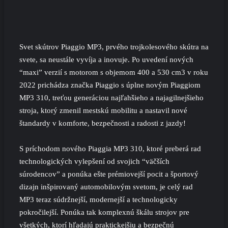
Svet skútrov Piaggio MP3, prvého trojkolesového skútra na
svete, sa neustále vyvíja a inovuje. Po uvedení nových
“maxi” verzií s motorom s objemom 400 a 530 cm3 v roku
2022 prichádza značka Piaggio s úplne novým Piaggiom
MP3 310, treťou generáciou najľahšieho a najagilnejšieho
stroja, ktorý zmenil mestskú mobilitu a nastavil nové
štandardy v komforte, bezpečnosti a radosti z jazdy!
S príchodom nového Piaggia MP3 310, ktoré preberá rad
technologických vylepšení od svojich “väčších
súrodencov” a ponúka ešte prémiovejší pocit a športový
dizajn inšpirovaný automobilovým svetom, je celý rad
MP3 teraz súdržnejší, modernejší a technologicky
pokročilejší. Ponúka tak komplexnú škálu strojov pre
všetkých, ktorí hľadajú praktickejšiu a bezpečnú