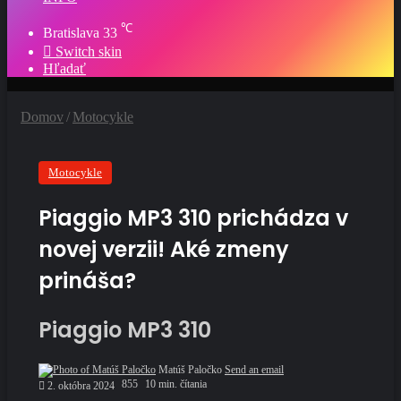
℃
Bratislava
33
Switch skin
Hľadať
Domov
/
Motocykle
Motocykle
Piaggio MP3 310 prichádza v
novej verzii! Aké zmeny
prináša?
Piaggio MP3 310
Matúš Paločko
Send an email
855
10 min. čítania
2. októbra 2024