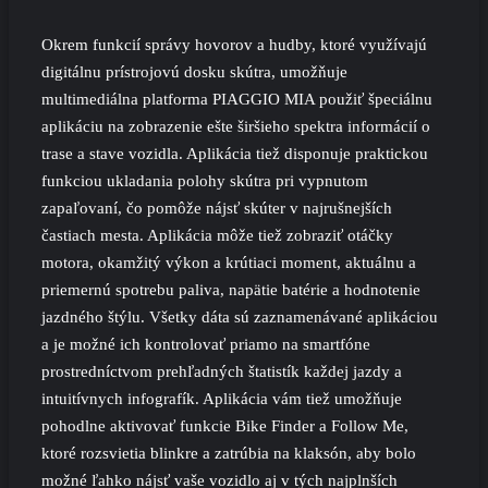
Okrem funkcií správy hovorov a hudby, ktoré využívajú
digitálnu prístrojovú dosku skútra, umožňuje
multimediálna platforma PIAGGIO MIA použiť špeciálnu
aplikáciu na zobrazenie ešte širšieho spektra informácií o
trase a stave vozidla. Aplikácia tiež disponuje praktickou
funkciou ukladania polohy skútra pri vypnutom
zapaľovaní, čo pomôže nájsť skúter v najrušnejších
častiach mesta. Aplikácia môže tiež zobraziť otáčky
motora, okamžitý výkon a krútiaci moment, aktuálnu a
priemernú spotrebu paliva, napätie batérie a hodnotenie
jazdného štýlu. Všetky dáta sú zaznamenávané aplikáciou
a je možné ich kontrolovať priamo na smartfóne
prostredníctvom prehľadných štatistík každej jazdy a
intuitívnych infografík. Aplikácia vám tiež umožňuje
pohodlne aktivovať funkcie Bike Finder a Follow Me,
ktoré rozsvietia blinkre a zatrúbia na klaksón, aby bolo
možné ľahko nájsť vaše vozidlo aj v tých najplnších