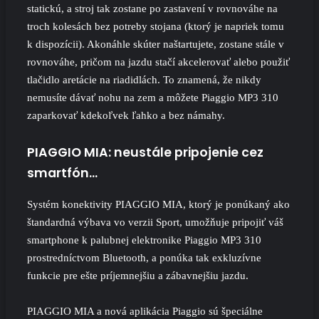
statickú, a stroj tak zostane po zastavení v rovnováhe na
troch kolesách bez potreby stojana (ktorý je napriek tomu
k dispozícii). Akonáhle skúter naštartujete, zostane stále v
rovnováhe, pričom na jazdu stačí akcelerovať alebo použiť
tlačidlo aretácie na riadidlách. To znamená, že nikdy
nemusíte dávať nohu na zem a môžete Piaggio MP3 310
zaparkovať kdekoľvek ľahko a bez námahy.
PIAGGIO MIA: neustále pripojenie cez
smartfón…
Systém konektivity PIAGGIO MIA, ktorý je ponúkaný ako
štandardná výbava vo verzii Sport, umožňuje pripojiť váš
smartphone k palubnej elektronike Piaggio MP3 310
prostredníctvom Bluetooth, a ponúka tak exkluzívne
funkcie pre ešte príjemnejšiu a zábavnejšiu jazdu.
PIAGGIO MIA a nová aplikácia Piaggio sú špeciálne