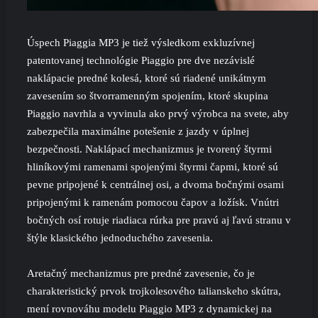
Úspech Piaggia MP3 je tiež výsledkom exkluzívnej
patentovanej technológie Piaggio pre dve nezávislé
naklápacie predné kolesá, ktoré sú riadené unikátnym
zavesením so štvorramenným spojením, ktoré skupina
Piaggio navrhla a vyvinula ako prvý výrobca na svete, aby
zabezpečila maximálne potešenie z jazdy v úplnej
bezpečnosti. Naklápací mechanizmus je tvorený štyrmi
hliníkovými ramenami spojenými štyrmi čapmi, ktoré sú
pevne pripojené k centrálnej osi, a dvoma bočnými osami
pripojenými k ramenám pomocou čapov a ložísk. Vnútri
bočných osí rotuje riadiaca rúrka pre pravú aj ľavú stranu v
štýle klasického jednoduchého zavesenia.
Aretačný mechanizmus pre predné zavesenie, čo je
charakteristický prvok trojkolesového talianskeho skútra,
mení rovnováhu modelu Piaggio MP3 z dynamickej na