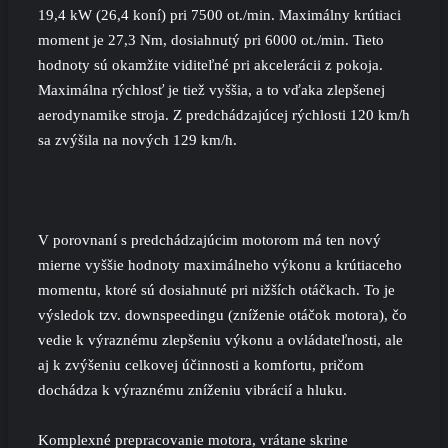
19,4 kW (26,4 koní) pri 7500 ot./min. Maximálny krútiaci
moment je 27,3 Nm, dosiahnutý pri 6000 ot./min. Tieto
hodnoty sú okamžite viditeľné pri akcelerácii z pokoja.
Maximálna rýchlosť je tiež vyššia, a to vďaka zlepšenej
aerodynamike stroja. Z predchádzajúcej rýchlosti 120 km/h
sa zvýšila na nových 129 km/h.
V porovnaní s predchádzajúcim motorom má ten nový
mierne vyššie hodnoty maximálneho výkonu a krútiaceho
momentu, ktoré sú dosiahnuté pri nižších otáčkach. To je
výsledok tzv. downspeedingu (zníženie otáčok motora), čo
vedie k výraznému zlepšeniu výkonu a ovládateľnosti, ale
aj k zvýšeniu celkovej účinnosti a komfortu, pričom
dochádza k výraznému zníženiu vibrácií a hluku.
Komplexné prepracovanie motora, vrátane skrine