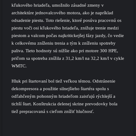
kľukového hriadeľa, umožnilo zásadné zmeny v
architektúre jednovalcového motora, ako je napríklad
odsadenie piestu. Toto riešenie, ktoré posúva pracovnú os
piestu voči osi kľukového hriadeľa, znižuje trenie medzi
piestom a valcom počas najkritickejšej fázy jazdy, čo vedie
k celkovému zníženiu trenia a tým k zníženiu spotreby
paliva. Tieto hodnoty sú nižšie ako pri motore 300 HPE,
pričom sa spotreba znížila z 31,2 km/l na 32,2 km/l v cykle
WMTC.
Hluk pri štartovaní bol tiež veľkou témou. Odstránenie
dekompresora a použitie silnejšieho štartéra spolu s
odľahčeným pohonným hriadeľom zaisťujú rýchlejší a
tichší štart. Konštrukcia delenej skrine prevodovky bola
tiež prepracovaná s cieľom znížiť hlučnosť.