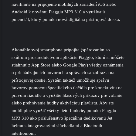
navrhnuté na pripojenie mobilných zariadení iOS alebo
Android k novému Piaggiu MP3 310 a využívajú
potenciál, ktorý ponúka nová digitálna prístrojová doska.
Akonáhle svoj smartphone pripojíte (spárovaním so
skútrom prostredníctvom aplikácie Piaggio, ktorú si môžete
stiahnuť z App Store alebo Google Play) všetky oznámenia
o prichádzajúcich hovoroch a správach sa zobrazia na
prístrojovej doske. Systém taktiež umožňuje správu
hovorov pomocou špecifického tlačidla pre konektivitu na
pravom riadidle a využitie hlasových príkazov pre volanie
alebo prehrávanie hudby aktiváciou playlistu. Aby ste
mohli plne využiť všetky tieto funkcie, ponúka Piaggio
MP3 310 ako príslušenstvo špeciálnu dedikovanú Jet
helmu s integrovanými slúchadlami a Bluetooth
interkomom.