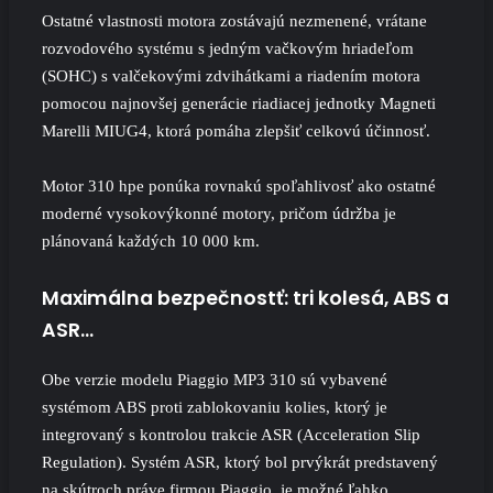
Ostatné vlastnosti motora zostávajú nezmenené, vrátane
rozvodového systému s jedným vačkovým hriadeľom
(SOHC) s valčekovými zdvihátkami a riadením motora
pomocou najnovšej generácie riadiacej jednotky Magneti
Marelli MIUG4, ktorá pomáha zlepšiť celkovú účinnosť.
Motor 310 hpe ponúka rovnakú spoľahlivosť ako ostatné
moderné vysokovýkonné motory, pričom údržba je
plánovaná každých 10 000 km.
Maximálna bezpečnostť: tri kolesá, ABS a
ASR…
Obe verzie modelu Piaggio MP3 310 sú vybavené
systémom ABS proti zablokovaniu kolies, ktorý je
integrovaný s kontrolou trakcie ASR (Acceleration Slip
Regulation). Systém ASR, ktorý bol prvýkrát predstavený
na skútroch práve firmou Piaggio, je možné ľahko