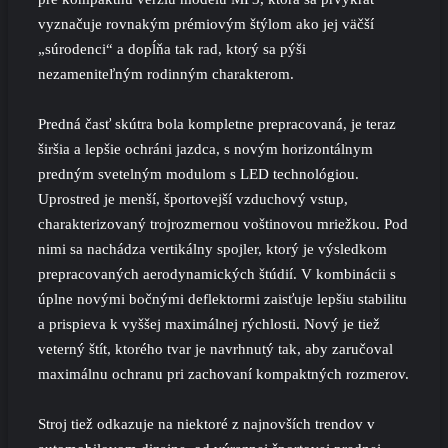
vyznačuje rovnakým prémiovým štýlom ako jej väčší
„súrodenci“ a dopĺňa tak rad, ktorý sa pýši
nezameniteľným rodinným charakterom.
Predná časť skútra bola kompletne prepracovaná, je teraz
širšia a lepšie ochráni jazdca, s novým horizontálnym
predným svetelným modulom s LED technológiou.
Uprostred je menší, športovejší vzduchový vstup,
charakterizovaný trojrozmernou voštinovou mriežkou. Pod
nimi sa nachádza vertikálny spojler, ktorý je výsledkom
prepracovaných aerodynamických štúdií. V kombinácii s
úplne novými bočnými deflektormi zaisťuje lepšiu stabilitu
a prispieva k vyššej maximálnej rýchlosti. Nový je tiež
veterný štít, ktorého tvar je navrhnutý tak, aby zaručoval
maximálnu ochranu pri zachovaní kompaktných rozmerov.
Stroj tiež odkazuje na niektoré z najnovších trendov v