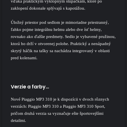
vďaka praktickým výklopným stúpačkám, ktoré po
zaklopení dokonale splývajú s kapotážou.
Úložný priestor pod sedlom je mimoriadne priestranný,
ľahko pojme integrálnu helmu alebo dve ísť helmy,
rovnako ako ďalšie predmety. Sedlo je vybavené pružinou,
ktorá ho drží v otvorenej polohe. Praktický a nenápadný
skrytý háčik na tašky sa nachádza integrovaný v oblasti
pred kolenami.
Verzie a farby…
Nové Piaggio MP3 310 je k dispozícii v dvoch rôznych
verziách: Piaggio MP3 310 a Piaggio MP3 310 Sport,
pričom druhá verzia sa vyznačuje ešte športovejšími
detailmi.