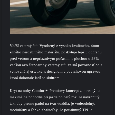
Väčší veterný štít: Vyrobený z vysoko kvalitného, 4mm
silného nerozbitného materiálu, poskytuje lepšiu ochranu
pred vetrom a nepriaznivým počasím, s plochou o 28%
väčšou ako štandardný veterný štít. Veľká pozornosť bola
venovaná aj estetike, s designom a povrchovou úpravou,
ktorá dokonale ladí so skútrom.
Kryt na nohy Comfort+: Prémiový koncept zameraný na
maximálne pohodlie pri jazde po celý rok. Je navrhnutý
tak, aby presne padol na tvar vozidla, je vodeodolný,
modulárny a ľahko zbaliteľný. Je potiahnutý TPU a