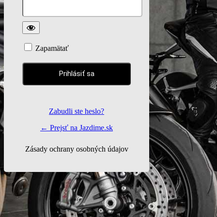
Zapamätať
Zabudli ste heslo?
← Prejsť na Jazdime.sk
Zásady ochrany osobných údajov